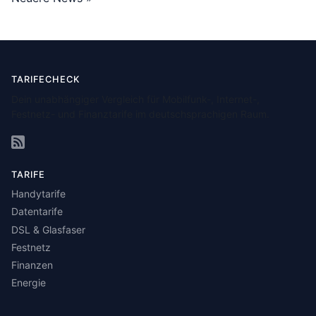
TARIFECHECK
Dein unabhängiger Vergleich für Mobilfunk-, Internet-,
Festnetz- und Finanztarife im deutschsprachigen Raum.
TARIFE
Handytarife
Datentarife
DSL & Glasfaser
Festnetz
Finanzen
Energie