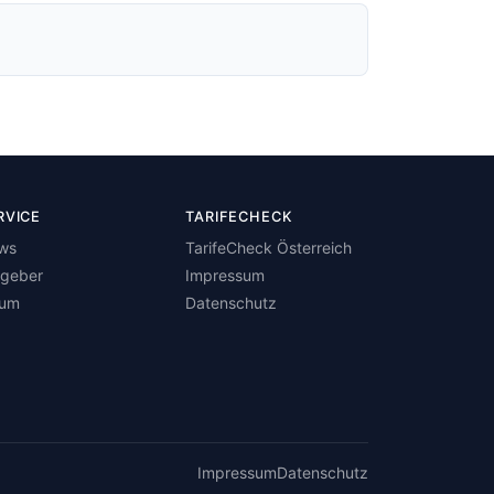
RVICE
TARIFECHECK
ws
TarifeCheck Österreich
tgeber
Impressum
rum
Datenschutz
Impressum
Datenschutz