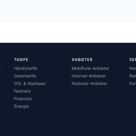
TARIFE
ANBIETER
SE
t-,
Handytarife
Mobilfunk-Anbieter
Ne
Datentarife
Internet-Anbieter
Ra
DSL & Glasfaser
Festnetz-Anbieter
Fo
Festnetz
Finanzen
Energie