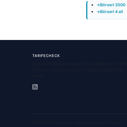
Börserl 3500
Börserl 4 all
TARIFECHECK
Dein unabhängiger Vergleich für Mobilfunk-, Interne
Festnetz- und Finanztarife im deutschsprachigen
Raum.
© 2026 TarifeCheck · Alle Angaben ohne Gewähr