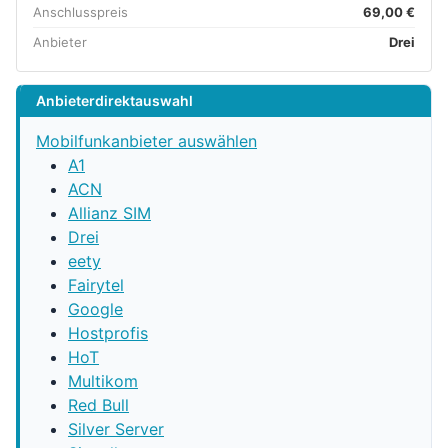
Anschlusspreis
69,00 €
Anbieter
Drei
Anbieterdirektauswahl
Mobilfunkanbieter auswählen
A1
ACN
Allianz SIM
Drei
eety
Fairytel
Google
Hostprofis
HoT
Multikom
Red Bull
Silver Server