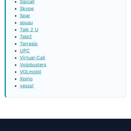
Sipcall
Skype
Spar
spusu
Talk 2 U
Tele2
Terrasip
UPC
Virtual-Call
Voipbusters
VOLmobil
Xpirio
yesss!