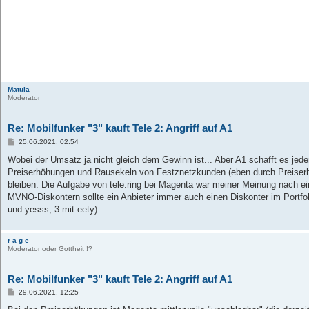
Matula
Moderator
Re: Mobilfunker "3" kauft Tele 2: Angriff auf A1
B
25.06.2021, 02:54
e
i
Wobei der Umsatz ja nicht gleich dem Gewinn ist... Aber A1 schafft es jeden
t
Preiserhöhungen und Rausekeln von Festznetzkunden (eben durch Preiserh
r
a
bleiben. Die Aufgabe von tele.ring bei Magenta war meiner Meinung nach ei
g
MVNO-Diskontern sollte ein Anbieter immer auch einen Diskonter im Portfol
und yesss, 3 mit eety)...
r a g e
Moderator oder Gottheit !?
Re: Mobilfunker "3" kauft Tele 2: Angriff auf A1
B
29.06.2021, 12:25
e
i