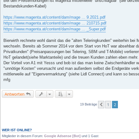
Bei den Preiserhöhungen ist Magenta mittlerweile "unschlagbar" (die derzei
t
Bestandskunden-Kabel)
r
a
g
https://www.magenta.at/content/dam/mage ... 9.2021.pdf
https://www.magenta.at/content/dam/mage ... 210715.pdf
https://www.magenta.at/content/dam/mage ... _Super.pdf
Bierwirth rechnete wohl damit das die "alten Teleringkunden" weiterhin bei
wechseln. Bereits ab Sommer 2014 vor dem Start von HoT war absehbar da
Privatkunden" (Preisanpassungen bei Telering, SBM und T-Mobile) verlieren 
HoT gelandet(siehe Marktanteile) und die treuen Kunden zahlen eben mehr.
Der Vorteil von A1 mit Yesss und bob ist das man keine Zwischenhändler w
"unnötige Kosten" verursacht und man außerdem selbst die Endgeräte verka
mittlerweile auf "Eigenvermarktung" (siehe Lidl Connect) und kann so bess
mfg
Antworten
1
2
Vorherige
19 Beiträge
WER IST ONLINE?
Mitglieder in diesem Forum:
Google Adsense [Bot]
und 1 Gast