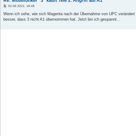
Re: Mobilfunker "3" kauft Tele 2: Angriff auf A1
B
02.06.2021, 18:48
e
i
Wenn ich sehe, wie sich Magenta nach der Übernahme von UPC verändert h
t
besser, dass 3 nicht A1 übernommen hat. Jetzt bin ich gespannt…
r
a
g