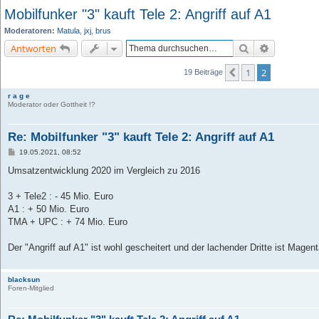
Mobilfunker "3" kauft Tele 2: Angriff auf A1
Moderatoren:
Matula
,
jxj
,
brus
Suche
Erweiterte 
Antworten
1
2
Vorherige
19 Beiträge
r a g e
Moderator oder Gottheit !?
Re: Mobilfunker "3" kauft Tele 2: Angriff auf A1
B
19.05.2021, 08:52
e
i
Umsatzentwicklung 2020 im Vergleich zu 2016
t
r
a
3 + Tele2 : - 45 Mio. Euro
g
A1 : + 50 Mio. Euro
TMA + UPC : + 74 Mio. Euro
Der "Angriff auf A1" ist wohl gescheitert und der lachender Dritte ist Magen
blacksun
Foren-Mitglied