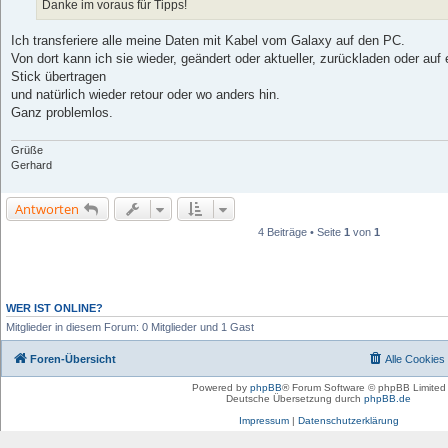
Danke im voraus für Tipps!
Ich transferiere alle meine Daten mit Kabel vom Galaxy auf den PC.
Von dort kann ich sie wieder, geändert oder aktueller, zurückladen oder au
Stick übertragen
und natürlich wieder retour oder wo anders hin.
Ganz problemlos.
Grüße
Gerhard
Antworten
4 Beiträge • Seite
1
von
1
WER IST ONLINE?
Mitglieder in diesem Forum: 0 Mitglieder und 1 Gast
Foren-Übersicht
Alle Cookies
Powered by
phpBB
® Forum Software © phpBB Limited
Deutsche Übersetzung durch
phpBB.de
Impressum
|
Datenschutzerklärung