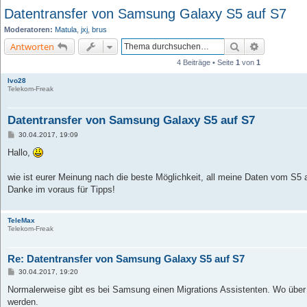
Datentransfer von Samsung Galaxy S5 auf S7
Moderatoren:
Matula
,
jxj
,
brus
Suche
Erweiterte 
Antworten
4 Beiträge • Seite
1
von
1
Ivo28
Telekom-Freak
Datentransfer von Samsung Galaxy S5 auf S7
B
30.04.2017, 19:09
e
i
Hallo,
t
r
a
wie ist eurer Meinung nach die beste Möglichkeit, all meine Daten vom S5 a
g
Danke im voraus für Tipps!
TeleMax
Telekom-Freak
Re: Datentransfer von Samsung Galaxy S5 auf S7
B
30.04.2017, 19:20
e
i
Normalerweise gibt es bei Samsung einen Migrations Assistenten. Wo über
t
werden.
r