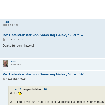
Ivo28
Telekom-Freak
Re: Datentransfer von Samsung Galaxy S5 auf S7
B
30.04.2017, 19:51
e
i
Danke für den Hinweis!
t
r
a
g
brus
Moderator
Re: Datentransfer von Samsung Galaxy S5 auf S7
B
01.05.2017, 08:16
e
i
t
Ivo28
hat geschrieben:
r
a
Hallo,
g
wie ist eurer Meinung nach die beste Möglichkeit, all meine Daten vom S5 