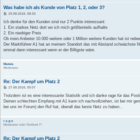
Was habe ich als Kunde von Platz 1, 2, oder 3?
B
25.09.2016, 09:33
e
i
Ich denke für den Kunden sind nur 2 Punkte interessant:
t
1. Ein starkes Netz dort wo ich mich größtenteils aufhalte
r
a
2. Ein niedriger Preis
g
Ob mein Anbieter 10.000 weitere oder 1 Million weitere Kunden hat ist nebe
Der Marktführer A1 hat an meinem Standort das mit Abstand schwächste Ne
einmal dann interessant wenn er der Billigste wäre.
Matula
Moderator
Re: Der Kampf um Platz 2
B
27.09.2016, 05:07
e
i
Trotzdem ist es eine interessante Statistik und ich danke rage für das Post
t
Deinen schlechten Empfang mit A1 kann ich nachvollziehen, ist bei mir g
r
a
bei uns im Forum) den Ruf hat, überall das beste Netz zu haben...
g
r a g e
Moderator oder Gottheit !?
Re: Der Kampf um Platz 2