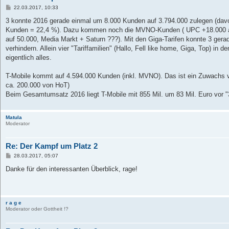
B
22.03.2017, 10:33
e
i
3 konnte 2016 gerade einmal um 8.000 Kunden auf 3.794.000 zulegen (davo
t
Kunden = 22,4 %). Dazu kommen noch die MVNO-Kunden ( UPC +18.000 a
r
a
auf 50.000, Media Markt + Saturn ???). Mit den Giga-Tarifen konnte 3 gera
g
verhindern. Allein vier "Tariffamilien" (Hallo, Fell like home, Giga, Top) in 
eigentlich alles.
T-Mobile kommt auf 4.594.000 Kunden (inkl. MVNO). Das ist ein Zuwachs
ca. 200.000 von HoT)
Beim Gesamtumsatz 2016 liegt T-Mobile mit 855 Mil. um 83 Mil. Euro vor "3
Matula
Moderator
Re: Der Kampf um Platz 2
B
28.03.2017, 05:07
e
i
Danke für den interessanten Überblick, rage!
t
r
a
g
r a g e
Moderator oder Gottheit !?