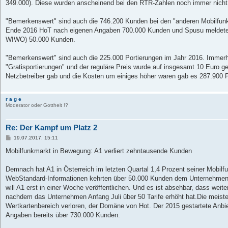
349.000). Diese wurden anscheinend bei den RTR-Zahlen noch immer nicht
"Bemerkenswert" sind auch die 746.200 Kunden bei den "anderen Mobilfunk
Ende 2016 HoT nach eigenen Angaben 700.000 Kunden und Spusu meldete 
WIWO) 50.000 Kunden.
"Bemerkenswert" sind auch die 225.000 Portierungen im Jahr 2016. Immerhi
"Gratisportierungen" und der reguläre Preis wurde auf insgesamt 10 Euro ge
Netzbetreiber gab und die Kosten um einiges höher waren gab es 287.900 P
r a g e
Moderator oder Gottheit !?
Re: Der Kampf um Platz 2
B
19.07.2017, 15:11
e
i
Mobilfunkmarkt in Bewegung: A1 verliert zehntausende Kunden
t
r
a
Demnach hat A1 in Österreich im letzten Quartal 1,4 Prozent seiner Mobil
g
WebStandard-Informationen kehrten über 50.000 Kunden dem Unternehmen
will A1 erst in einer Woche veröffentlichen. Und es ist absehbar, dass wei
nachdem das Unternehmen Anfang Juli über 50 Tarife erhöht hat.Die meist
Wertkartenbereich verloren, der Domäne von Hot. Der 2015 gestartete Anbie
Angaben bereits über 730.000 Kunden.