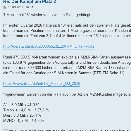
Re: Der Kampf um Platz 2
B
30.03.2017, 16:34
e
i
T-Mobile hat "3" wieder vom zweiten Platz gedrängt
t
r
a
Im ersten Quartal 2016 hatte sich "3" erstmals auf den zweiten Platz geset
g
konnte man die Position noch halten. T-Mobile gewann aber mehr Kunden 
konnte man die Zahl von 3,7 auf 4 Millionen steigern. "3" hingegen blieb bei
http://derstandard.at/2000055131120/T-M ... iten-Platz
Rund 475.600 SIM-Karten wurden explizit als M2M-SIM-Karten ausgewiese
(plus 183,9 % gegenüber dem Vorquartal). Grund für den deutlichen Anstieg
sind u.a. rund 300.000 bisher nicht erfasste M2M-SIM-Karten. Das ist auch
ein Grund für den Anstieg der SIM-Karten in Summe (RTR TM Seite 11)
https://www.rtr.at/de/inf/TK_Monitor_Q3_2016
"Irgendwann" werden von der RTR auch bei A1 die M2M-Kunden mitgerechne
A1 : 5,9 Mil. / 41,0 %
T-Mobile : 4,0 Mil. / 27,8 %
Drei : 3,8 Mil. / 26,4 %
MVNO : 0,7 Mil. / 4,8 %