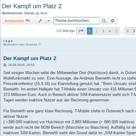
Der Kampf um Platz 2
Moderatoren:
Matula
,
jxj
,
brus
Suche
Erweiterte 
Antworten
Seite
1
von
9
1
2
3
4
5
9
131 Beiträge
…
r a g e
Moderator oder Gottheit !?
Der Kampf um Platz 2
B
19.09.2016, 16:53
e
i
Seit einigen Wochen wirbt der Mitbewerber Drei (Hutchison) damit, in Öste
t
Mobilfunkmarkt zu sein. Eine Aussage, die Andreas Bierwirth nicht so stehe
r
a
Pressekonferenz (15.9.16) zur Klarstellung genutzt hat. "Beim Umsatz sind 
g
Bierwirth. Im ersten Halbjahr hat T-Mobile einen Umsatz von 416 Millionen 
373 Millionen Euro. Auch in Bereich aktiver SIM-Kartennutzer sieht sich T-M
Tagen werden inaktive Nutzer aus der Rechnung genommen.
Für Bierwirth eine ganz klare Rechnung. T-Mobile stehe in Österreich nach w
aktiver Nutzer
( +398.000 inaktive) vor Hutchison mit 2,893 Millionen (+ 880.000 inaktive)
werde auch nicht der M2M-Bereich (Maschine zu Maschine). Auffällig ist de
inaktiven SIM-Karten. Bierwirth sieht den Grund dafür im „SIM-Karten-Sp