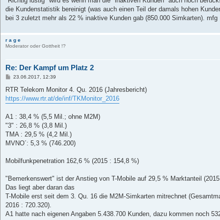
"Richtig lustig" wird es wenn man die "inaktiven Kunden" auch noch berücks
die Kundenstatistik bereinigt (was auch einen Teil der damals hohen Kunden
bei 3 zuletzt mehr als 22 % inaktive Kunden gab (850.000 Simkarten). mfg
r a g e
Moderator oder Gottheit !?
Re: Der Kampf um Platz 2
B
23.06.2017, 12:39
e
i
RTR Telekom Monitor 4. Qu. 2016 (Jahresbericht)
t
https://www.rtr.at/de/inf/TKMonitor_2016
r
a
g
A1 : 38,4 % (5,5 Mil.; ohne M2M)
"3" : 26,8 % (3,8 Mil.)
TMA : 29,5 % (4,2 Mil.)
MVNO´: 5,3 % (746.200)
Mobilfunkpenetration 162,6 % (2015 : 154,8 %)
"Bemerkenswert" ist der Anstieg von T-Mobile auf 29,5 % Marktanteil (2015 
Das liegt aber daran das
T-Mobile erst seit dem 3. Qu. 16 die M2M-Simkarten mitrechnet (Gesamtma
2016 : 720.320).
A1 hatte nach eigenen Angaben 5.438.700 Kunden, dazu kommen noch 53