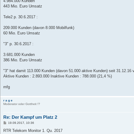
4.984.000 Kunden
443 Mio. Euro Umsatz
Tele2 p. 30.6.2017 :
209.000 Kunden (davon 8.000 Mobilfunk)
60 Mio. Euro Umsatz
"3" p. 30.6.2017 :
3.681.000 Kunden
386 Mio. Euro Umsatz
"3" hat damit 113.000 Kunden (davon 51.000 aktive Kunden) seit 31.12.16 v
Aktive Kunden : 2.893.000 Inaktive Kunden : 788.000 (21,4 %)
mfg
r a g e
Moderator oder Gottheit !?
Re: Der Kampf um Platz 2
B
19.09.2017, 10:36
e
i
RTR Telekom Monitor 1. Qu. 2017
t