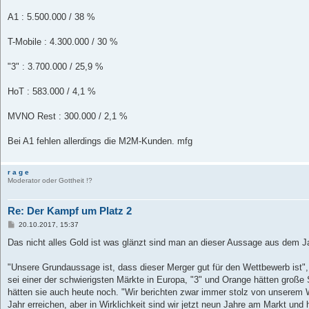
r
a
A1 : 5.500.000 / 38 %
g
T-Mobile : 4.300.000 / 30 %
"3" : 3.700.000 / 25,9 %
HoT : 583.000 / 4,1 %
MVNO Rest : 300.000 / 2,1 %
Bei A1 fehlen allerdings die M2M-Kunden. mfg
r a g e
Moderator oder Gottheit !?
Re: Der Kampf um Platz 2
B
20.10.2017, 15:37
e
i
Das nicht alles Gold ist was glänzt sind man an dieser Aussage aus dem J
t
r
a
"Unsere Grundaussage ist, dass dieser Merger gut für den Wettbewerb ist",
g
sei einer der schwierigsten Märkte in Europa, "3" und Orange hätten große
hätten sie auch heute noch. "Wir berichten zwar immer stolz von unserem 
Jahr erreichen, aber in Wirklichkeit sind wir jetzt neun Jahre am Markt un