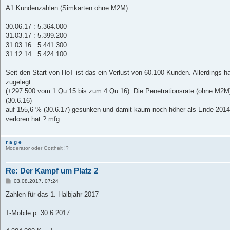
e
i
A1 Kundenzahlen (Simkarten ohne M2M)
t
r
a
30.06.17 : 5.364.000
g
31.03.17 : 5.399.200
31.03.16 : 5.441.300
31.12.14 : 5.424.100
Seit den Start von HoT ist das ein Verlust von 60.100 Kunden. Allerdings
zugelegt
(+297.500 vom 1.Qu.15 bis zum 4.Qu.16). Die Penetrationsrate (ohne M2M) 
(30.6.16)
auf 155,6 % (30.6.17) gesunken und damit kaum noch höher als Ende 2014
verloren hat ? mfg
r a g e
Moderator oder Gottheit !?
Re: Der Kampf um Platz 2
B
03.08.2017, 07:24
e
i
Zahlen für das 1. Halbjahr 2017
t
r
a
T-Mobile p. 30.6.2017 :
g