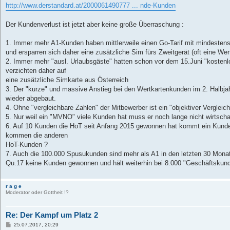
http://www.derstandard.at/2000061490777 ... nde-Kunden
Der Kundenverlust ist jetzt aber keine große Überraschung :
1. Immer mehr A1-Kunden haben mittlerweile einen Go-Tarif mit mindestens
und ersparren sich daher eine zusätzliche Sim fürs Zweitgerät (oft eine Wer
2. Immer mehr "ausl. Urlaubsgäste" hatten schon vor dem 15.Juni "kostenl
verzichten daher auf
eine zusätzliche Simkarte aus Österreich
3. Der "kurze" und massive Anstieg bei den Wertkartenkunden im 2. Halbjah
wieder abgebaut.
4. Ohne "vergleichbare Zahlen" der Mitbewerber ist ein "objektiver Vergleic
5. Nur weil ein "MVNO" viele Kunden hat muss er noch lange nicht wirtschaf
6. Auf 10 Kunden die HoT seit Anfang 2015 gewonnen hat kommt ein Kunde
kommen die anderen
HoT-Kunden ?
7. Auch die 100.000 Spusukunden sind mehr als A1 in den letzten 30 Monate
Qu.17 keine Kunden gewonnen und hält weiterhin bei 8.000 "Geschäftskun
r a g e
Moderator oder Gottheit !?
Re: Der Kampf um Platz 2
B
25.07.2017, 20:29