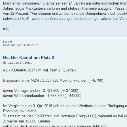
Marktanteil gewonnen." Orange sei seit 14 Jahren am österreichischen Mark
Jahren sogar Marktanteile verloren und stehe mittlerweile abzüglich Yesss 
von 12 Prozent. "Vor Steuern und Zinsen sind die Unternehmen noch positiv
schwarzen Null", wenn man Zinszahlungen berücksichtige, würden sie Verlu
mfg
r a g e
Moderator oder Gottheit !?
Re: Der Kampf um Platz 2
B
24.10.2017, 19:29
e
i
A1 - 3.Quartal 2017 (im Vgl. zum 2. Quartal)
t
r
a
Insgesamt ohne M2M : 5.357.300 Mobilfunkkunden ( - 6.700)
g
davon Vertragskunden : 3.721.600 ( + 37.300)
davon Wertkartenkunden : 1.635.800 ( - 44.000)
Im Vergleich zum 3. Qu. 2016 gab es bei den Wertkarten einen Rückgang
Roaming, inkludierte
Zusatzsim bei den Go-Tarifen und "sonstige Ereignisse"), während es bei 
Zuwachs um 15.000 Kunden
gab (trotz der Preiserhöhung bei einigen A1-Tarifen im Juli). mfg