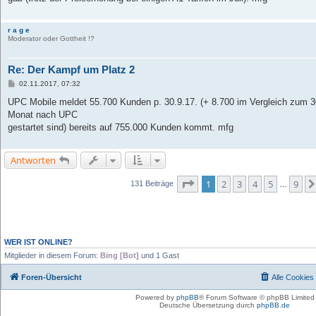
r a g e
Moderator oder Gottheit !?
Re: Der Kampf um Platz 2
B
02.11.2017, 07:32
e
i
UPC Mobile meldet 55.700 Kunden p. 30.9.17. (+ 8.700 im Vergleich zum 3
t
Monat nach UPC
r
a
gestartet sind) bereits auf 755.000 Kunden kommt. mfg
g
Antworten
Seite
1
von
9
1
2
3
4
5
9
131 Beiträge
…
WER IST ONLINE?
Mitglieder in diesem Forum:
Bing [Bot]
und 1 Gast
Foren-Übersicht
Alle Cookies
Powered by
phpBB
® Forum Software © phpBB Limited
Deutsche Übersetzung durch
phpBB.de