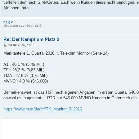
verteilen demnach SIM-Karten, auch wenn Kunden diese nicht benötigen,
Aktionen. mfg
r a g e
Moderator oder Gottheit !?
Re: Der Kampf um Platz 2
B
20.09.2016, 10:05
e
i
Marktanteile 1. Quartal 2016 lt. Telekom Monitor (Seite 14)
t
r
a
A1 : 40,1 % (5,45 Mil.)
g
"3" : 28,2 % (3,83 Mil.)
TMA : 27,6 % (3,75 Mil.)
MVNO´: 4,0 % (546.000)
Bemerkenswert ist das HoT nach eigenen Angaben im ersten Quartal 540.0
obwohl es insgesamt lt. RTR nur 546.000 MVNO-Kunden in Österreich gibt
https://www.rtr.at/de/inf/TK_Monitor_3_2016