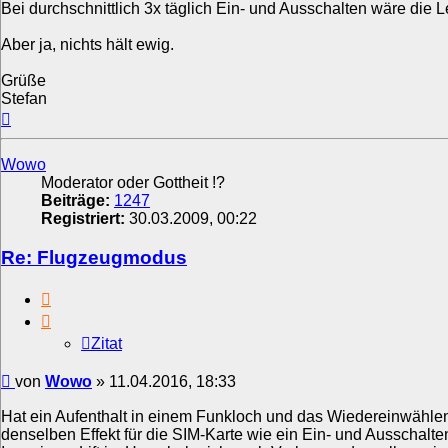
Bei durchschnittlich 3x täglich Ein- und Ausschalten wäre die
Aber ja, nichts hält ewig.
Grüße
Stefan
Nach
oben
Wowo
Moderator oder Gottheit !?
Beiträge:
1247
Registriert:
30.03.2009, 00:22
Re: Flugzeugmodus
Zitat
Zitat
Beitrag
von
Wowo
»
11.04.2016, 18:33
Hat ein Aufenthalt in einem Funkloch und das Wiedereinwähle
denselben Effekt für die SIM-Karte wie ein Ein- und Ausschal