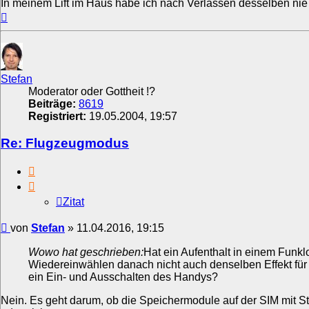
In meinem Lift im Haus habe ich nach Verlassen desselben nie 
Nach
oben
Stefan
Moderator oder Gottheit !?
Beiträge:
8619
Registriert:
19.05.2004, 19:57
Re: Flugzeugmodus
Zitat
Zitat
Beitrag
von
Stefan
»
11.04.2016, 19:15
Wowo hat geschrieben:
Hat ein Aufenthalt in einem Funk
Wiedereinwählen danach nicht auch denselben Effekt für
ein Ein- und Ausschalten des Handys?
Nein. Es geht darum, ob die Speichermodule auf der SIM mit S