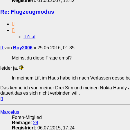
Registriert:
01.05.2007, 12:42
Re: Flugzeugmodus
Zitat
Zitat
Beitrag
von
Boy2006
»
25.05.2016, 01:35
Meinst du diese Frage ernst?
leider ja.
In meinem Lift im Haus habe ich nach Verlassen desselbe
Das kenne ich von meiner Drei Sim und meinen Nokia Handy 
dauert das es sich nicht verbinden will.
Nach
oben
Marcelus
Foren-Mitglied
Beiträge:
24
Registriert:
06.07.2015, 17:24