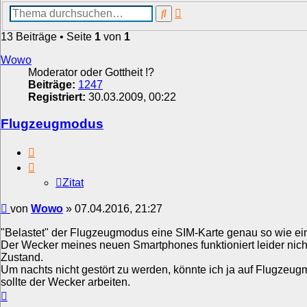
Erweiterte
Suche
Suche
13 Beiträge • Seite
1
von
1
Wowo
Moderator oder Gottheit !?
Beiträge:
1247
Registriert:
30.03.2009, 00:22
Flugzeugmodus
Zitat
Zitat
Beitrag
von
Wowo
»
07.04.2016, 21:27
"Belastet" der Flugzeugmodus eine SIM-Karte genau so wie ei
Der Wecker meines neuen Smartphones funktioniert leider nich
Zustand.
Um nachts nicht gestört zu werden, könnte ich ja auf Flugzeu
sollte der Wecker arbeiten.
Nach
oben