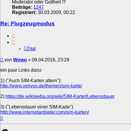
Moderator oder Gottheit !?
Beiträge:
1247
Registriert:
30.03.2009, 00:22
Re: Flugzeugmodus
Zitat
Zitat
Beitrag
von
Wowo
»
09.04.2016, 23:29
ein paar Links dazu:
1) ("Auch SIM-Karten altern"):
http://www.verivox.de/themen/sim-karte/
2)
https://de.wikipedia.org/wiki/SIM-Karte#Lebensdauer
3) ("Lebensdauer einer SIM-Karte")
http://www.internetanbieter.com/sim-karten/
Nach
oben