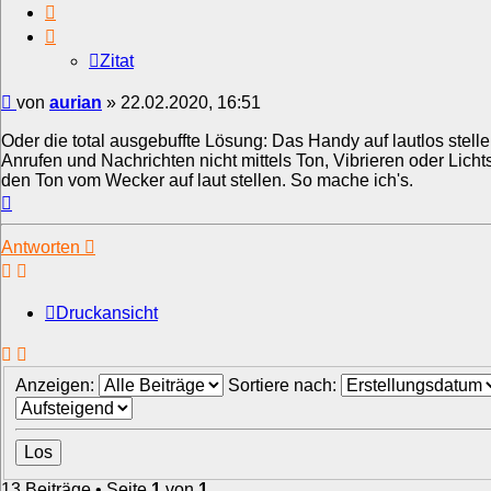
Zitat
Zitat
Beitrag
von
aurian
»
22.02.2020, 16:51
Oder die total ausgebuffte Lösung: Das Handy auf lautlos stell
Anrufen und Nachrichten nicht mittels Ton, Vibrieren oder Licht
den Ton vom Wecker auf laut stellen. So mache ich's.
Nach
oben
Antworten
Druckansicht
Anzeigen:
Sortiere nach:
13 Beiträge • Seite
1
von
1