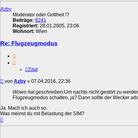
Azby
Moderator oder Gottheit !?
Beiträge:
8241
Registriert:
28.01.2005, 23:06
Wohnort:
Wien
Re: Flugzeugmodus
Zitat
Zitat
Beitrag
von
Azby
»
07.04.2016, 22:36
Wowo hat geschrieben:
Um nachts nicht gestört zu werden
Flugzeugmodus schalten, ja? Dann sollte der Wecker arb
Ja. Mach ich auch so.
Was meinst du mit Belastung der SIM?
Nach
oben