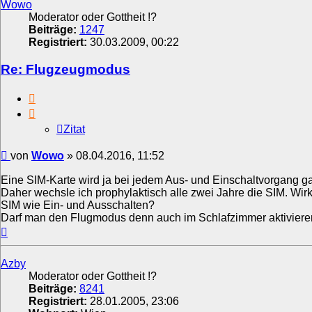
Wowo
Moderator oder Gottheit !?
Beiträge:
1247
Registriert:
30.03.2009, 00:22
Re: Flugzeugmodus
Zitat
Zitat
Beitrag
von
Wowo
»
08.04.2016, 11:52
Eine SIM-Karte wird ja bei jedem Aus- und Einschaltvorgang ga
Daher wechsle ich prophylaktisch alle zwei Jahre die SIM. Wir
SIM wie Ein- und Ausschalten?
Darf man den Flugmodus denn auch im Schlafzimmer aktiviere
Nach
oben
Azby
Moderator oder Gottheit !?
Beiträge:
8241
Registriert:
28.01.2005, 23:06