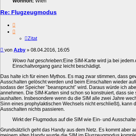
Wohnort:
Wien
Re: Flugzeugmodus
Zitat
Zitat
Beitrag
von
Azby
»
08.04.2016, 16:05
Wowo hat geschrieben:
Eine SIM-Karte wird ja bei jedem
Einschaltvorgang ganz leicht beschädigt.
Das halte ich für einen Mythos. Es mag zwar stimmen, dass g
Ausschalten gelöscht werden und beim Einschalten wieder auf
sodass der Speicher "beansprucht" wird. Daraus würde ich ab
annehmen. Die SIM-Karten sind schon so konstruiert, dass sie 
aushalten. Insbesondere wenn du die SIM alle zwei Jahre wechs
Sinn eines prophylaktischen Wechsels nicht erschließt), kann d
Ausschalten nichts passieren.
Wirkt der Flugmodus auf die SIM wie Ein- und Ausschalt
Grundsätzlich geht das Handy aus dem Netz. Es kommt aber au
meinem alten Handy wurde die SIM im Flugzeugmodus komplett 