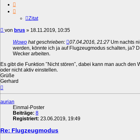
Zitat
Zitat
Beitrag
von
brus
»
18.11.2019, 10:35
Wowo
hat geschrieben:
07.04.2016, 21:27
Um nachts nic
werden, könnte ich ja auf Flugzeugmodus schalten, ja? D
Wecker arbeiten.
Es gibt die Funktion "Nicht stören", dabei kann man auch den 
oder nicht aktiv einstellen.
Grüße
Gerhard
Nach
oben
aurian
Einmal-Poster
Beiträge:
8
Registriert:
23.06.2019, 19:49
Re: Flugzeugmodus