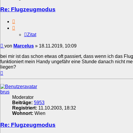
Re: Flugzeugmodus
Zitat
Zitat
Beitrag
von
Marcelus
»
18.11.2019, 10:09
bei mir ist das schon etwas oft passiert, dass wenn ich das Fl
funktioniert mein Handy ungefähr eine Stunde danach nicht m
liegen?
Nach
oben
brus
Moderator
Beiträge:
5953
Registriert:
11.10.2003, 18:32
Wohnort:
Wien
Re: Flugzeugmodus