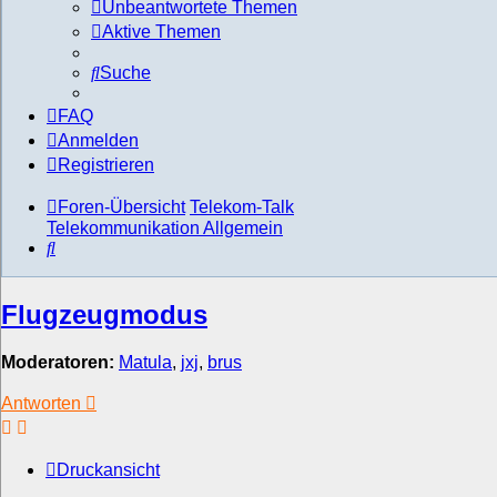
Unbeantwortete Themen
Aktive Themen
Suche
FAQ
Anmelden
Registrieren
Foren-Übersicht
Telekom-Talk
Telekommunikation Allgemein
Suche
Flugzeugmodus
Moderatoren:
Matula
,
jxj
,
brus
Antworten
Druckansicht