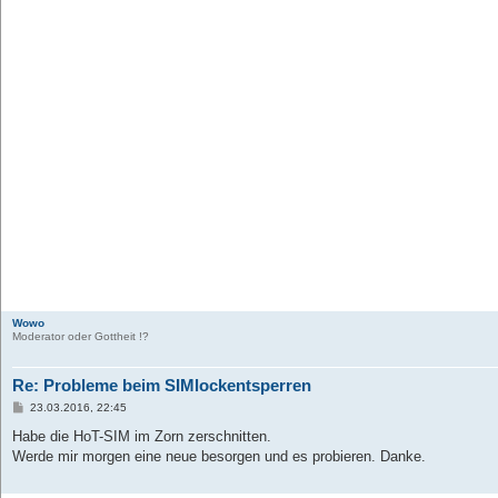
Wowo
Moderator oder Gottheit !?
Re: Probleme beim SIMlockentsperren
B
23.03.2016, 22:45
e
i
Habe die HoT-SIM im Zorn zerschnitten.
t
Werde mir morgen eine neue besorgen und es probieren. Danke.
r
a
g