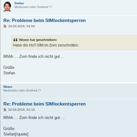
Stefan
Moderator oder Gottheit !?
Re: Probleme beim SIMlockentsperren
B
24.03.2016, 01:04
e
i
t
Wowo hat geschrieben:
r
a
Habe die HoT-SIM im Zorn zerschnitten.
g
Mhhh ... Zorn finde ich nicht gut ...
Grüße
Stefan
Wowo
Moderator oder Gottheit !?
Re: Probleme beim SIMlockentsperren
B
24.03.2016, 01:15
e
i
Mhhh ... Zorn finde ich nicht gut ...
t
r
a
Grüße
g
Stefan[/quote]