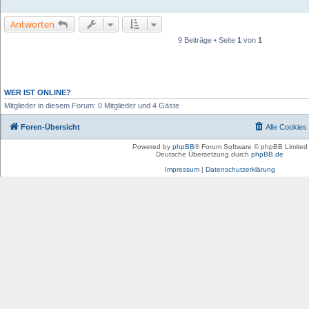
Antworten
9 Beiträge • Seite
1
von
1
WER IST ONLINE?
Mitglieder in diesem Forum: 0 Mitglieder und 4 Gäste
Foren-Übersicht
Alle Cookies
Powered by
phpBB
® Forum Software © phpBB Limited
Deutsche Übersetzung durch
phpBB.de
Impressum
|
Datenschutzerklärung