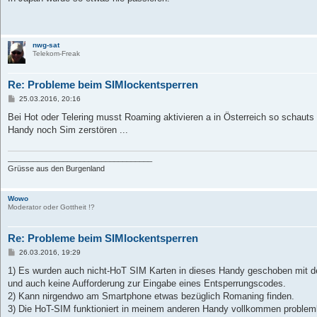
t
r
a
g
nwg-sat
Telekom-Freak
Re: Probleme beim SIMlockentsperren
B
25.03.2016, 20:16
e
i
Bei Hot oder Telering musst Roaming aktivieren a in Österreich so schauts
t
Handy noch Sim zerstören ...
r
a
g
__________________________________
Grüsse aus den Burgenland
Wowo
Moderator oder Gottheit !?
Re: Probleme beim SIMlockentsperren
B
26.03.2016, 19:29
e
i
1) Es wurden auch nicht-HoT SIM Karten in dieses Handy geschoben mit d
t
und auch keine Aufforderung zur Eingabe eines Entsperrungscodes.
r
a
2) Kann nirgendwo am Smartphone etwas bezüglich Romaning finden.
g
3) Die HoT-SIM funktioniert in meinem anderen Handy vollkommen problem