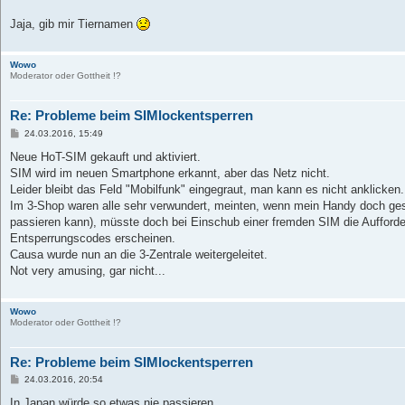
Jaja, gib mir Tiernamen
Wowo
Moderator oder Gottheit !?
Re: Probleme beim SIMlockentsperren
B
24.03.2016, 15:49
e
i
Neue HoT-SIM gekauft und aktiviert.
t
SIM wird im neuen Smartphone erkannt, aber das Netz nicht.
r
a
Leider bleibt das Feld "Mobilfunk" eingegraut, man kann es nicht anklicken.
g
Im 3-Shop waren alle sehr verwundert, meinten, wenn mein Handy doch gespe
passieren kann), müsste doch bei Einschub einer fremden SIM die Aufford
Entsperrungscodes erscheinen.
Causa wurde nun an die 3-Zentrale weitergeleitet.
Not very amusing, gar nicht...
Wowo
Moderator oder Gottheit !?
Re: Probleme beim SIMlockentsperren
B
24.03.2016, 20:54
e
i
In Japan würde so etwas nie passieren.