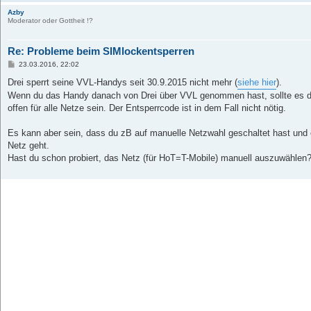
Azby
Moderator oder Gottheit !?
Re: Probleme beim SIMlockentsperren
B
23.03.2016, 22:02
e
i
Drei sperrt seine VVL-Handys seit 30.9.2015 nicht mehr (
siehe hier
).
t
Wenn du das Handy danach von Drei über VVL genommen hast, sollte es da
r
a
offen für alle Netze sein. Der Entsperrcode ist in dem Fall nicht nötig.
g
Es kann aber sein, dass du zB auf manuelle Netzwahl geschaltet hast und e
Netz geht.
Hast du schon probiert, das Netz (für HoT=T-Mobile) manuell auszuwählen