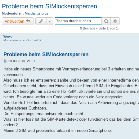
Probleme beim SIMlockentsperren
Moderatoren:
Matula
,
jxj
,
brus
Suche
Erweiterte 
Antworten
9 Beiträge • Seite
1
von
1
Wowo
Moderator oder Gottheit !?
Probleme beim SIMlockentsperren
B
23.03.2016, 21:37
e
i
Habe ein neues Smartphone mit Vertragsverlängerung bei 3 erhalten und m
t
verwenden.
r
a
Also muss ich es entsperren; zahlte und bekam von einer Internetfirma de
g
Geschrieben steht, dass bei Einschub einer Fremd-SIM die Eingabe des E
wird. Ich besorgte mir also eine HoT-SIM, aktivierte sie und schob sie ein
nichts. Es wurde weder ein Code verlangt noch ein Netz angezeigt.
Von der HoT-HoTline erfuhr ich, dass das Netz nach Aktivierung angezeig
aufgeladenes Guthaben.
Die Entsperrungsfirma antwortete noch nicht.
Was ist hier los? Ist die SIM-Karte defekt oder funktioniert das bei dem S
anders?
Meine 3-SIM wird problemlos erkannt im neuen Smartphone.