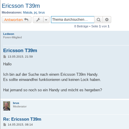
Ericsson T39m
Moderatoren:
Matula
,
jxj
,
brus
Suche
Erweiterte 
Antworten
8 Beiträge • Seite
1
von
1
Ledwon
Foren-Mitglied
Ericsson T39m
B
13.05.2015, 21:59
e
i
Hallo
t
r
a
Ich bin auf der Suche nach einem Ericsson T39m Handy.
g
Es sollte einwandfrei funktionieren und keinen Lock haben.
Hat jemand so noch so ein Handy und möcht es hergeben?
brus
Moderator
Re: Ericsson T39m
B
14.05.2015, 08:14
e