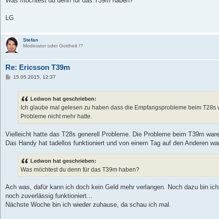
Was möchtest du denn für das T39m haben?
LG
Stefan
Moderator oder Gottheit !?
Re: Ericsson T39m
B
15.05.2015, 12:37
e
i
t
Ledwon hat geschrieben:
r
a
Ich glaube mal gelesen zu haben dass die Empfangsprobleme beim T28s
g
Probleme nicht mehr hatte.
Vielleicht hatte das T28s generell Probleme. Die Probleme beim T39m waren
Das Handy hat tadellos funktioniert und von einem Tag auf den Anderen war
Ledwon hat geschrieben:
Was möchtest du denn für das T39m haben?
Ach was, dafür kann ich doch kein Geld mehr verlangen. Noch dazu bin ich 
noch zuverlässig funktioniert...
Nächste Woche bin ich wieder zuhause, da schau ich mal.