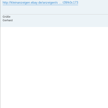
i
http://kleinanzeigen.ebay.de/anzeigen/s ... t39/k0c173
t
r
a
g
Grüße
Gerhard