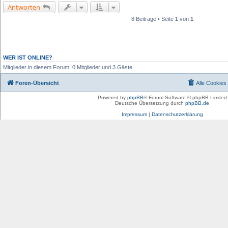
Antworten
8 Beiträge • Seite
1
von
1
WER IST ONLINE?
Mitglieder in diesem Forum: 0 Mitglieder und 3 Gäste
Foren-Übersicht
Alle Cookies
Powered by
phpBB
® Forum Software © phpBB Limited
Deutsche Übersetzung durch
phpBB.de
Impressum
|
Datenschutzerklärung