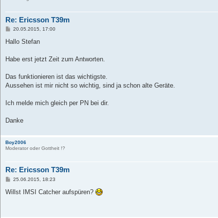
Re: Ericsson T39m
B
20.05.2015, 17:00
e
i
Hallo Stefan
t
r
a
Habe erst jetzt Zeit zum Antworten.
g
Das funktionieren ist das wichtigste.
Aussehen ist mir nicht so wichtig, sind ja schon alte Geräte.
Ich melde mich gleich per PN bei dir.
Danke
Boy2006
Moderator oder Gottheit !?
Re: Ericsson T39m
B
25.06.2015, 18:23
e
i
Willst IMSI Catcher aufspüren?
t
r
a
g