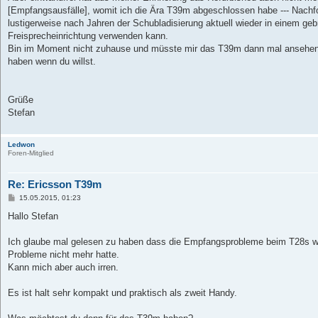
[Empfangsausfälle], womit ich die Ära T39m abgeschlossen habe --- Nachfo
lustigerweise nach Jahren der Schubladisierung aktuell wieder in einem geb
Freisprecheinrichtung verwenden kann.
Bin im Moment nicht zuhause und müsste mir das T39m dann mal ansehen, 
haben wenn du willst.
Grüße
Stefan
Ledwon
Foren-Mitglied
Re: Ericsson T39m
B
15.05.2015, 01:23
e
i
Hallo Stefan
t
r
a
Ich glaube mal gelesen zu haben dass die Empfangsprobleme beim T28s 
g
Probleme nicht mehr hatte.
Kann mich aber auch irren.
Es ist halt sehr kompakt und praktisch als zweit Handy.