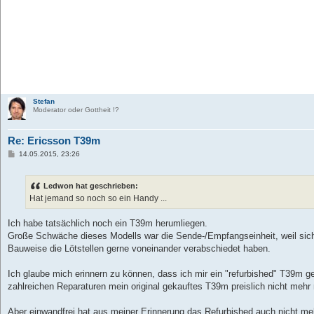
Stefan
Moderator oder Gottheit !?
Re: Ericsson T39m
B
14.05.2015, 23:26
e
i
t
Ledwon hat geschrieben:
r
a
Hat jemand so noch so ein Handy ...
g
Ich habe tatsächlich noch ein T39m herumliegen.
Große Schwäche dieses Modells war die Sende-/Empfangseinheit, weil sich
Bauweise die Lötstellen gerne voneinander verabschiedet haben.
Ich glaube mich erinnern zu können, dass ich mir ein "refurbished" T39m 
zahlreichen Reparaturen mein original gekauftes T39m preislich nicht mehr 
Aber einwandfrei hat aus meiner Erinnerung das Refurbished auch nicht meh