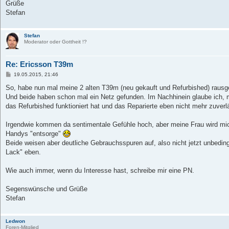
Grüße
Stefan
Stefan
Moderator oder Gottheit !?
Re: Ericsson T39m
B
19.05.2015, 21:46
e
i
So, habe nun mal meine 2 alten T39m (neu gekauft und Refurbished) rausge
t
Und beide haben schon mal ein Netz gefunden. Im Nachhinein glaube ich, 
r
a
das Refurbished funktioniert hat und das Reparierte eben nicht mehr zuverl
g
Irgendwie kommen da sentimentale Gefühle hoch, aber meine Frau wird mich
Handys "entsorge"
Beide weisen aber deutliche Gebrauchsspuren auf, also nicht jetzt unbedingt 
Lack" eben.
Wie auch immer, wenn du Interesse hast, schreibe mir eine PN.
Segenswünsche und Grüße
Stefan
Ledwon
Foren-Mitglied