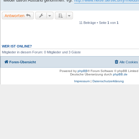
wieder davon Abstand genommen. vgl.
http://www.heise.de/security/meldun
r
a
g
Antworten
11 Beiträge • Seite
1
von
1
WER IST ONLINE?
Mitglieder in diesem Forum: 0 Mitglieder und 3 Gäste
Foren-Übersicht
Alle Cookies
Powered by
phpBB
® Forum Software © phpBB Limited
Deutsche Übersetzung durch
phpBB.de
Impressum
|
Datenschutzerklärung