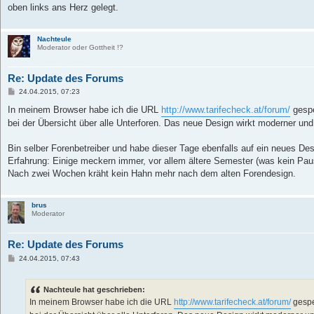
oben links ans Herz gelegt.
Nachteule
Moderator oder Gottheit !?
Re: Update des Forums
B
24.04.2015, 07:23
e
i
In meinem Browser habe ich die URL
http://www.tarifecheck.at/forum/
gespe
t
bei der Übersicht über alle Unterforen. Das neue Design wirkt moderner und g
r
a
g
Bin selber Forenbetreiber und habe dieser Tage ebenfalls auf ein neues De
Erfahrung: Einige meckern immer, vor allem ältere Semester (was kein Pauscha
Nach zwei Wochen kräht kein Hahn mehr nach dem alten Forendesign.
brus
Moderator
Re: Update des Forums
B
24.04.2015, 07:43
e
i
t
Nachteule hat geschrieben:
r
a
In meinem Browser habe ich die URL
http://www.tarifecheck.at/forum/
gespei
g