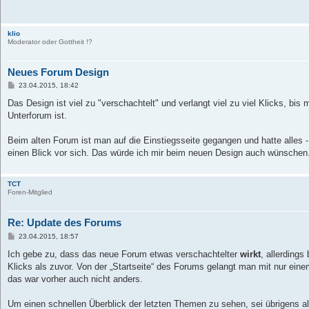
r
a
g
klio
Moderator oder Gottheit !?
Neues Forum Design
B
23.04.2015, 18:42
e
i
Das Design ist viel zu "verschachtelt" und verlangt viel zu viel Klicks, bi
t
Unterforum ist.
r
a
g
Beim alten Forum ist man auf die Einstiegsseite gegangen und hatte alles -
einen Blick vor sich. Das würde ich mir beim neuen Design auch wünschen
TCT
Foren-Mitglied
Re: Update des Forums
B
23.04.2015, 18:57
e
i
Ich gebe zu, dass das neue Forum etwas verschachtelter
wirkt
, allerdings
t
Klicks als zuvor. Von der „Startseite“ des Forums gelangt man mit nur eine
r
a
das war vorher auch nicht anders.
g
Um einen schnellen Überblick der letzten Themen zu sehen, sei übrigens all