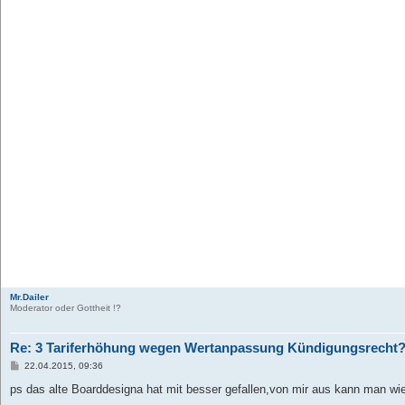
Mr.Dailer
Moderator oder Gottheit !?
Re: 3 Tariferhöhung wegen Wertanpassung Kündigungsrecht
B
22.04.2015, 09:36
e
i
ps das alte Boarddesigna hat mit besser gefallen,von mir aus kann man wi
t