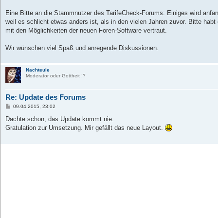
Eine Bitte an die Stammnutzer des TarifeCheck-Forums: Einiges wird anfan
weil es schlicht etwas anders ist, als in den vielen Jahren zuvor. Bitte h
mit den Möglichkeiten der neuen Foren-Software vertraut.
Wir wünschen viel Spaß und anregende Diskussionen.
Nachteule
Moderator oder Gottheit !?
Re: Update des Forums
B
09.04.2015, 23:02
e
i
Dachte schon, das Update kommt nie.
t
Gratulation zur Umsetzung. Mir gefällt das neue Layout.
r
a
g