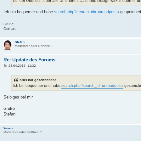
bei der Übersicht über alle Unterforen. Das neue Design wirkt moderner und 
Ich bin bequemer und habe
search.php?search_id=unreadposts
gespeichert
Grüße
Gerhard
Stefan
Moderator oder Gottheit !?
Re: Update des Forums
B
24.04.2015, 11:32
e
i
t
brus hat geschrieben:
r
a
Ich bin bequemer und habe
search.php?search_id=unreadposts
gespeiche
g
Selbiges bei mir.
Grüße
Stefan
Wowo
Moderator oder Gottheit !?