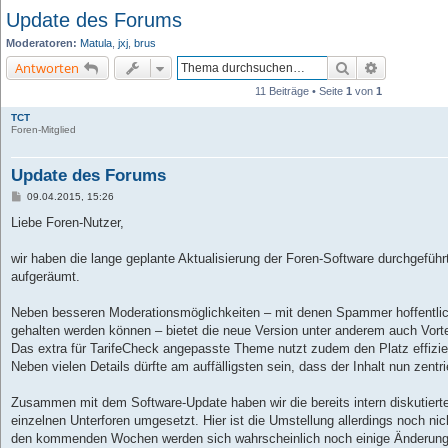
Update des Forums
Moderatoren:
Matula
,
jxj
,
brus
Suche
Erweiterte 
Antworten
11 Beiträge • Seite
1
von
1
TCT
Foren-Mitglied
Update des Forums
B
09.04.2015, 15:26
e
i
Liebe Foren-Nutzer,
t
r
a
wir haben die lange geplante Aktualisierung der Foren-Software durchgeführ
g
aufgeräumt.
Neben besseren Moderationsmöglichkeiten – mit denen Spammer hoffentlich 
gehalten werden können – bietet die neue Version unter anderem auch Vorte
Das extra für TarifeCheck angepasste Theme nutzt zudem den Platz effizient
Neben vielen Details dürfte am auffälligsten sein, dass der Inhalt nun zentrie
Zusammen mit dem Software-Update haben wir die bereits intern diskutiert
einzelnen Unterforen umgesetzt. Hier ist die Umstellung allerdings noch nic
den kommenden Wochen werden sich wahrscheinlich noch einige Änderung