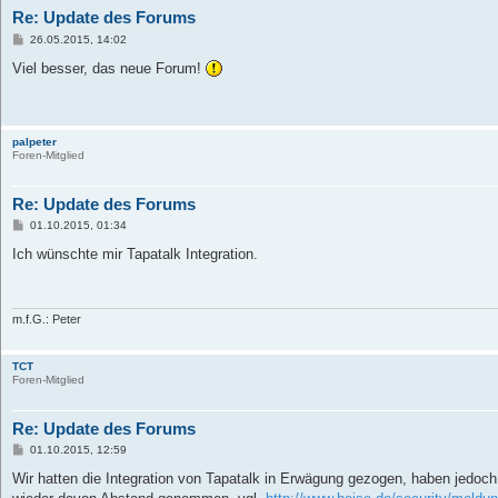
Re: Update des Forums
B
26.05.2015, 14:02
e
i
Viel besser, das neue Forum!
t
r
a
g
palpeter
Foren-Mitglied
Re: Update des Forums
B
01.10.2015, 01:34
e
i
Ich wünschte mir Tapatalk Integration.
t
r
a
g
m.f.G.: Peter
TCT
Foren-Mitglied
Re: Update des Forums
B
01.10.2015, 12:59
e
i
Wir hatten die Integration von Tapatalk in Erwägung gezogen, haben jedo
t