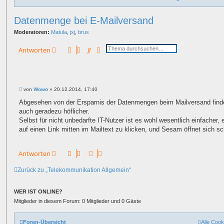
Datenmenge bei E-Mailversand
Moderatoren:
Matula
,
jxj
,
brus
Suche
Erweiterte Suche
Antworten
B
von
Wowo
»
20.12.2014, 17:40
e
i
Abgesehen von der Ersparnis der Datenmengen beim Mailversand find
t
auch geradezu höflicher.
r
a
Selbst für nicht unbedarfte IT-Nutzer ist es wohl wesentlich einfacher, 
g
auf einen Link mitten im Mailtext zu klicken, und Sesam öffnet sich s
Antworten
Zurück zu „Telekommunikation Allgemein“
WER IST ONLINE?
Mitglieder in diesem Forum: 0 Mitglieder und 0 Gäste
Foren-Übersicht
Alle Cook