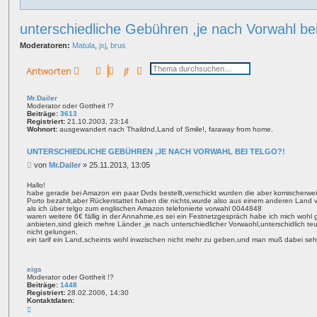
unterschiedliche Gebühren ,je nach Vorwahl bei
Moderatoren:
Matula
,
jxj
,
brus
Suche
Erweiterte Suche
Antworten
Mr.Dailer
Moderator oder Gottheit !?
Beiträge:
3613
Registriert:
21.10.2003, 23:14
Wohnort:
ausgewandert nach Thaildnd,Land of Smile!, faraway from home.
UNTERSCHIEDLICHE GEBÜHREN ,JE NACH VORWAHL BEI TELGO?!
B
von
Mr.Dailer
»
25.11.2013, 13:05
e
i
Hallo!
habe gerade bei Amazon ein paar Dvds bestellt,verschickt wurden die aber komischerw
t
Porto bezahlt,aber Rückerstattet haben die nichts,wurde also aus einem anderen Land ver
r
als ich über telgo zum englischen Amazon telefonierte vorwahl 0044848
a
waren weitere 6€ fällig in der Annahme,es sei ein Festnetzgespräch habe ich mich wohl g
g
anbieten,sind gleich mehre Länder ,je nach unterschiedlicher Vorwaohl,unterschidlich teue
nicht gelungen,
ein tarif ein Land,scheints wohl inwzischen nicht mehr zu geben,und man muß dabei se
eigs
Moderator oder Gottheit !?
Beiträge:
1448
Registriert:
28.02.2006, 14:30
Kontaktdaten:
K
o