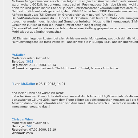
Mr.Dailer hat geschrieben:
als ich über telgo zum englischen Amazon telefonierte vorwa
waren weitere 6€ fällig in der Annahme,es sei ein Festnetzgespräch habe ich mich wohl g
anbieten,sind gleich mehre Länder ,je nach unterschiedlicher Vorwaohl,unterschidlich teue
Da hast du dich mehr als getäuscht, denn 004484 ist sicher KEINE Festnetznummer, sond
Abfrage nach . als "UK Dienste" im Grenzbereich zum (teuren) "UK Mobil".
Bei VoIP-Anbietern kannst du u.U. noch Glück haben, daß teure UK Mobil Ziele zum güns
berechnet werden, doch ist dies auf Grund der beliebten Nutzung für internationale SIM-
Gebühren zur Isle of Man u.ä. haben, meist schon längst korrigiert.
(Betamax/Delmont hat diese - nachdem diese eine Zeitlang gesperrt waren - nun zu eine 
Mobil wieder zugänglich gemacht.)
UK Dienste hingegen kosten bei allen Anbietern meist Mondpreise, wodurch sich die Nu
Rufnummerngasse de facto verbietet - ähnlich wie die in Europa i.d.R. ähnlich überteue
Mr.Dailer
Moderator oder Gottheit !?
Beiträge:
3613
Registriert:
21.10.2003, 23:14
Wohnort:
ausgewandert nach Thaildnd,Land of Smile!, faraway from home.
B
von
Mr.Dailer
»
26.11.2013, 14:21
e
i
aha,vielen Dank,das wuste ich nicht!
habe bei Amazon Prime uk bestellt also versand durch Amazon Uk,Videospiele für die n
t
dort,zwischen 15.und 20% ,samt dem Porto billiger als beim deutschen Amazon,weil die Ü
r
Amazon das Porto ein,obwohls eben von Amazon Austria Postfach 90 verschickt wurde:)
a
intersannter vorgang das..!
g
ChristianWien
Moderator oder Gottheit !?
Beiträge:
747
Registriert:
07.05.2006, 12:19
Wohnort:
Wien