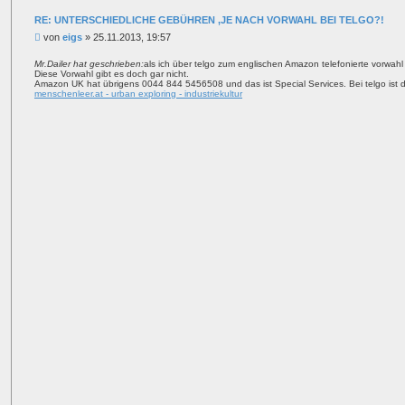
n
t
RE: UNTERSCHIEDLICHE GEBÜHREN ,JE NACH VORWAHL BEI TELGO?!
a
B
von
eigs
»
25.11.2013, 19:57
k
t
e
d
i
Mr.Dailer hat geschrieben:
als ich über telgo zum englischen Amazon telefonierte vorwah
a
Diese Vorwahl gibt es doch gar nicht.
t
t
Amazon UK hat übrigens 0044 844 5456508 und das ist Special Services. Bei telgo ist
r
e
menschenleer.at - urban exploring - industriekultur
n
a
v
g
o
n
e
i
g
s