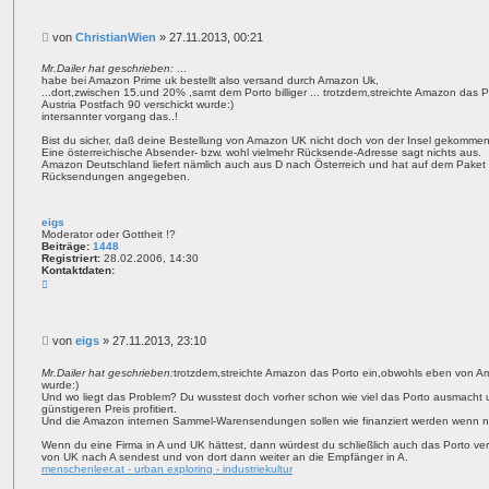
B
von
ChristianWien
»
27.11.2013, 00:21
e
i
Mr.Dailer hat geschrieben:
...
habe bei Amazon Prime uk bestellt also versand durch Amazon Uk,
t
...dort,zwischen 15.und 20% ,samt dem Porto billiger ... trotzdem,streichte Amazon da
r
Austria Postfach 90 verschickt wurde:)
a
intersannter vorgang das..!
g
Bist du sicher, daß deine Bestellung von Amazon UK nicht doch von der Insel gekommen
Eine österreichische Absender- bzw. wohl vielmehr Rücksende-Adresse sagt nichts aus.
Amazon Deutschland liefert nämlich auch aus D nach Österreich und hat auf dem Paket 
Rücksendungen angegeben.
eigs
Moderator oder Gottheit !?
Beiträge:
1448
Registriert:
28.02.2006, 14:30
Kontaktdaten:
K
o
n
t
a
B
von
eigs
»
27.11.2013, 23:10
k
t
e
d
i
Mr.Dailer hat geschrieben:
trotzdem,streichte Amazon das Porto ein,obwohls eben von Am
a
wurde:)
t
t
Und wo liegt das Problem? Du wusstest doch vorher schon wie viel das Porto ausmacht
r
e
günstigeren Preis profitiert.
n
a
Und die Amazon internen Sammel-Warensendungen sollen wie finanziert werden wenn n
v
g
o
Wenn du eine Firma in A und UK hättest, dann würdest du schließlich auch das Porto
n
von UK nach A sendest und von dort dann weiter an die Empfänger in A.
e
menschenleer.at - urban exploring - industriekultur
i
g