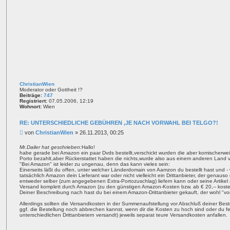
ChristianWien
Moderator oder Gottheit !?
Beiträge:
747
Registriert:
07.05.2006, 12:19
Wohnort:
Wien
RE: UNTERSCHIEDLICHE GEBÜHREN ,JE NACH VORWAHL BEI TELGO?!
B
von
ChristianWien
»
26.11.2013, 00:25
e
i
Mr.Dailer hat geschrieben:
Hallo!
habe gerade bei Amazon ein paar Dvds bestellt,verschickt wurden die aber komischerw
t
Porto bezahlt,aber Rückerstattet haben die nichts,wurde also aus einem anderen Land ver
r
"Bei Amazon" ist leider zu ungenau, denn das kann vieles sein:
a
Einerseits läßt du offen, unter welcher Länderdomain von Aamzon du bestellt hast und -
g
tatsächlich Amazon dein Lieferant war oder nicht vielleicht ein Drittanbieter, der gena
entweder selber (zum angegebenen Extra-Portozuschlag) liefern kann oder seine Artike
Versand komplett durch Amazon (zu den günstigen Amazon-Kosten bzw. ab € 20,-- kosten
Deiner Beschreibung nach hast du bei einem Amazon-Drittanbieter gekauft, der wohl "von 
Allerdings sollten die Versandkosten in der Summenaufstellung vor Abschluß deiner Bes
ggf. die Bestellung noch abbrechen kannst, wenn dir die Kosten zu hoch sind oder du fests
unterschiedlichen Drittanbietern versandt) jeweils separat teure Versandkosten anfallen.