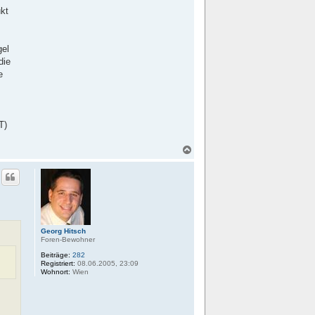
ukt
gel
die
e
T)
N
a
c
h
o
b
e
n
Georg Hitsch
Foren-Bewohner
Beiträge:
282
Registriert:
08.06.2005, 23:09
Wohnort:
Wien