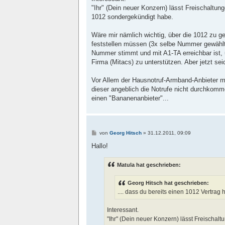
"Ihr" (Dein neuer Konzern) lässt Freischaltun
1012 sondergekündigt habe.
Wäre mir nämlich wichtig, über die 1012 zu ge
feststellen müssen (3x selbe Nummer gewählt
Nummer stimmt und mit A1-TA erreichbar ist,
Firma (Mitacs) zu unterstützen. Aber jetzt seid
Vor Allem der Hausnotruf-Armband-Anbieter m
dieser angeblich die Notrufe nicht durchkom
einen "Bananenanbieter"...
B
von
Georg Hitsch
»
31.12.2011, 09:09
e
i
Hallo!
t
r
a
Matula hat geschrieben:
g
Georg Hitsch hat geschrieben:
.... dass du bereits einen 1012 Vertrag
Interessant.
"Ihr" (Dein neuer Konzern) lässt Freischalt