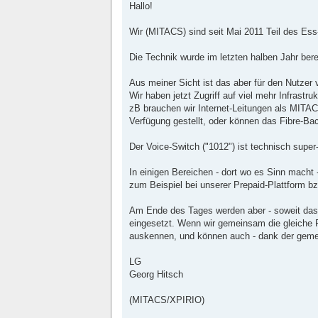
i
Hallo!
t
r
a
Wir (MITACS) sind seit Mai 2011 Teil des Ess
g
Die Technik wurde im letzten halben Jahr ber
Aus meiner Sicht ist das aber für den Nutzer v
Wir haben jetzt Zugriff auf viel mehr Infrastr
zB brauchen wir Internet-Leitungen als MITA
Verfügung gestellt, oder können das Fibre-B
Der Voice-Switch ("1012") ist technisch super
In einigen Bereichen - dort wo es Sinn macht 
zum Beispiel bei unserer Prepaid-Plattform bz
Am Ende des Tages werden aber - soweit das s
eingesetzt. Wenn wir gemeinsam die gleiche 
auskennen, und können auch - dank der gemei
LG
Georg Hitsch
(MITACS/XPIRIO)