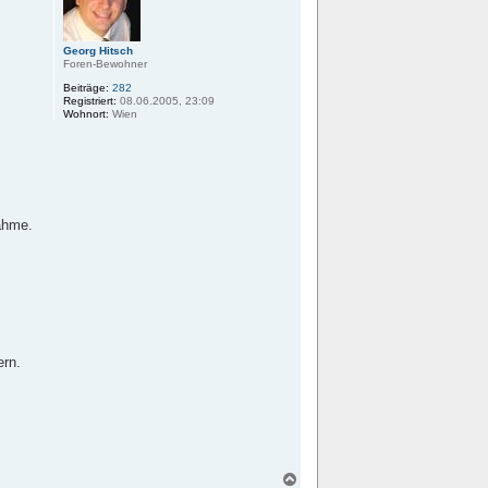
e
n
Georg Hitsch
Foren-Bewohner
Beiträge:
282
Registriert:
08.06.2005, 23:09
Wohnort:
Wien
nahme.
ern.
N