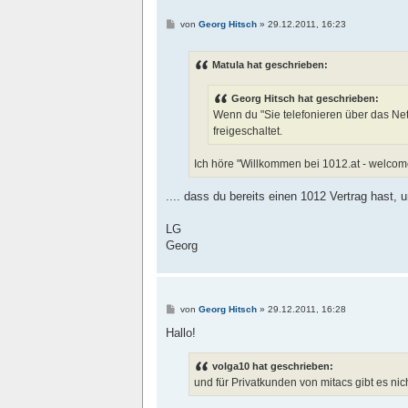
B
von
Georg Hitsch
»
29.12.2011, 16:23
e
i
t
Matula hat geschrieben:
r
a
g
Georg Hitsch hat geschrieben:
Wenn du "Sie telefonieren über das Ne
freigeschaltet.
Ich höre "Willkommen bei 1012.at - welcom
.... dass du bereits einen 1012 Vertrag hast,
LG
Georg
B
von
Georg Hitsch
»
29.12.2011, 16:28
e
i
Hallo!
t
r
a
volga10 hat geschrieben:
g
und für Privatkunden von mitacs gibt es ni