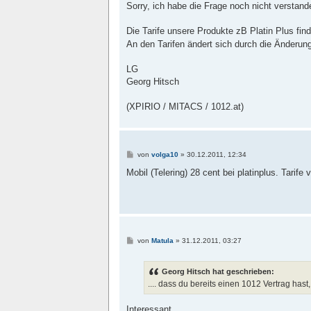
Sorry, ich habe die Frage noch nicht verstand
Die Tarife unsere Produkte zB Platin Plus fin
An den Tarifen ändert sich durch die Änderun
LG
Georg Hitsch
(XPIRIO / MITACS / 1012.at)
B
von
volga10
»
30.12.2011, 12:34
e
i
Mobil (Telering) 28 cent bei platinplus. Tarife
t
r
a
g
B
von
Matula
»
31.12.2011, 03:27
e
i
t
Georg Hitsch hat geschrieben:
r
a
.... dass du bereits einen 1012 Vertrag has
g
Interessant.