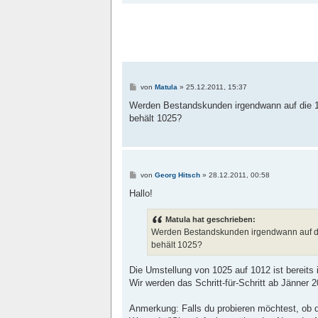
B
von
Matula
»
25.12.2011, 15:37
e
i
Werden Bestandskunden irgendwann auf die 1
t
behält 1025?
r
a
g
B
von
Georg Hitsch
»
28.12.2011, 00:58
e
i
Hallo!
t
r
a
Matula hat geschrieben:
g
Werden Bestandskunden irgendwann auf di
behält 1025?
Die Umstellung von 1025 auf 1012 ist bereits 
Wir werden das Schritt-für-Schritt ab Jänner 
Anmerkung: Falls du probieren möchtest, ob d