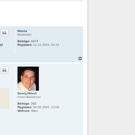
a
c
h
o
b
e
n
Matula
Moderator
Beiträge:
4474
er
Registriert:
12.10.2003, 04:31
N
a
c
h
o
b
e
n
Georg Hitsch
Foren-Bewohner
Beiträge:
282
Registriert:
08.06.2005, 23:09
Wohnort:
Wien