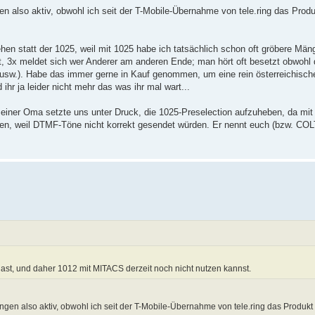
gen also aktiv, obwohl ich seit der T-Mobile-Übernahme von tele.ring das Prod
hen statt der 1025, weil mit 1025 habe ich tatsächlich schon oft gröbere Män
, 3x meldet sich wer Anderer am anderen Ende; man hört oft besetzt obwohl 
 usw.). Habe das immer gerne in Kauf genommen, um eine rein österreichisch
 ihr ja leider nicht mehr das was ihr mal wart...
einer Oma setzte uns unter Druck, die 1025-Preselection aufzuheben, da mit
men, weil DTMF-Töne nicht korrekt gesendet würden. Er nennt euch (bzw. COL
 hast, und daher 1012 mit MITACS derzeit noch nicht nutzen kannst.
ungen also aktiv, obwohl ich seit der T-Mobile-Übernahme von tele.ring das Produkt