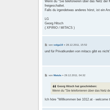
Wenn du "Sie telefonieren über das Netz der
freigeschaltet.
Falls du irgendetwas anderes hörst, ist ein An
LG
Georg Hitsch
( XPIRIO / MITACS )
B
von
volga10
»
28.12.2011, 15:52
e
i
und für Privatkunden von mitacs gibt es nicht
t
r
a
g
B
von
Matula
»
29.12.2011, 04:32
e
i
t
Georg Hitsch hat geschrieben:
r
a
Wenn du "Sie telefonieren über das Netz de
g
Ich höre "Willkommen bei 1012.at - welcome 