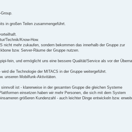
-Group.
eits in großen Teilen zusammengeführt.
orteilhaft.
uktur/Technik/Know-How.
CS nicht mehr zukaufen, sondern bekommen das innerhalb der Gruppe zur
ackbone bzw. Server-Räume der Gruppe nutzen.
-pipi-fein, und ermöglicht uns eine bessere Qualität/Service als vor der Über
- wird die Technologie der MITACS in der Gruppe weitergeführt.
w. unseren Mobilfunk-Aktivitäten.
innvoll ist - klarerweise in der gesamten Gruppe die gleichen Systeme
Plattformen einsetzen haben wir mehr Personen, die sich mit dem System
nsameren größeren Kundenzahl - auch leichter Dinge entwickeln bzw. erweit