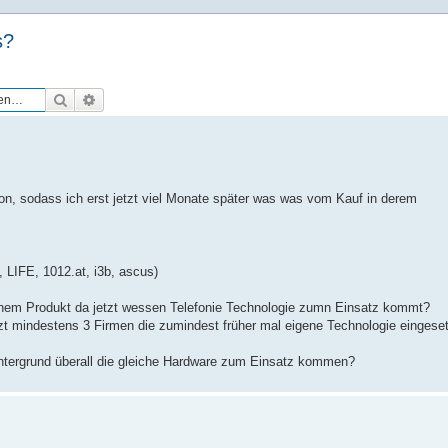
s?
Suche
Erweiterte Suche
n, sodass ich erst jetzt viel Monate später was was vom Kauf in derem
 LIFE, 1012.at, i3b, ascus)
chem Produkt da jetzt wessen Telefonie Technologie zumn Einsatz kommt?
jetzt mindestens 3 Firmen die zumindest früher mal eigene Technologie eingese
Hintergrund überall die gleiche Hardware zum Einsatz kommen?