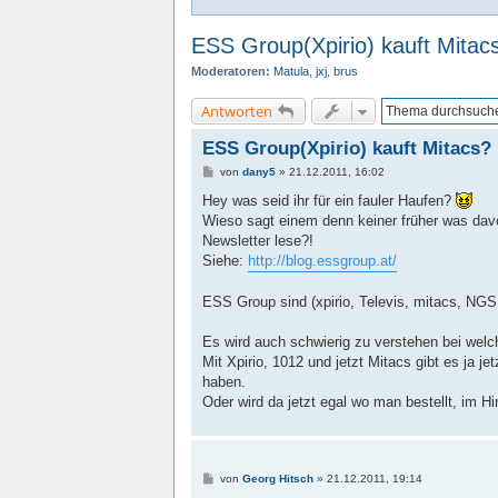
ESS Group(Xpirio) kauft Mitac
Moderatoren:
Matula
,
jxj
,
brus
Antworten
ESS Group(Xpirio) kauft Mitacs?
B
von
dany5
»
21.12.2011, 16:02
e
i
Hey was seid ihr für ein fauler Haufen?
t
Wieso sagt einem denn keiner früher was davo
r
a
Newsletter lese?!
g
Siehe:
http://blog.essgroup.at/
ESS Group sind (xpirio, Televis, mitacs, NGS,
Es wird auch schwierig zu verstehen bei wel
Mit Xpirio, 1012 und jetzt Mitacs gibt es ja 
haben.
Oder wird da jetzt egal wo man bestellt, im 
B
von
Georg Hitsch
»
21.12.2011, 19:14
e