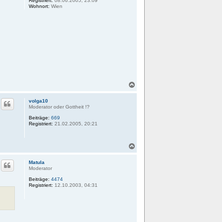
Registriert:
08.06.2005, 23:09
Wohnort:
Wien
N
a
c
volga10
h
Moderator oder Gottheit !?
o
Beiträge:
669
b
Registriert:
21.02.2005, 20:21
e
n
N
a
c
Matula
h
Moderator
o
Beiträge:
4474
b
Registriert:
12.10.2003, 04:31
e
n