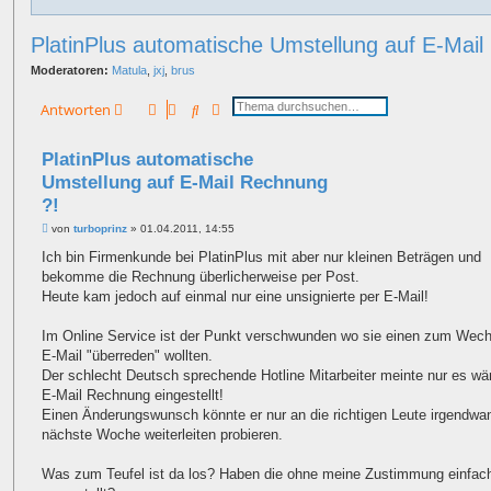
PlatinPlus automatische Umstellung auf E-Mail
Moderatoren:
Matula
,
jxj
,
brus
Suche
Erweiterte Suche
Antworten
PlatinPlus automatische
Umstellung auf E-Mail Rechnung
?!
B
von
turboprinz
»
01.04.2011, 14:55
e
i
Ich bin Firmenkunde bei PlatinPlus mit aber nur kleinen Beträgen und
t
bekomme die Rechnung überlicherweise per Post.
r
a
Heute kam jedoch auf einmal nur eine unsignierte per E-Mail!
g
Im Online Service ist der Punkt verschwunden wo sie einen zum Wech
E-Mail "überreden" wollten.
Der schlecht Deutsch sprechende Hotline Mitarbeiter meinte nur es wär
E-Mail Rechnung eingestellt!
Einen Änderungswunsch könnte er nur an die richtigen Leute irgendwa
nächste Woche weiterleiten probieren.
Was zum Teufel ist da los? Haben die ohne meine Zustimmung einfac