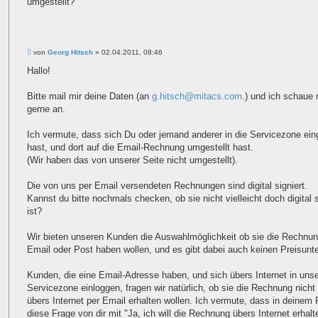
umgestellt?
B
von
Georg Hitsch
»
02.04.2011, 08:46
e
i
Hallo!
t
r
a
Bitte mail mir deine Daten (an
g.hitsch@mitacs.com
.) und ich schaue 
g
gerne an.
Ich vermute, dass sich Du oder jemand anderer in die Servicezone ein
hast, und dort auf die Email-Rechnung umgestellt hast.
(Wir haben das von unserer Seite nicht umgestellt).
Die von uns per Email versendeten Rechnungen sind digital signiert.
Kannst du bitte nochmals checken, ob sie nicht vielleicht doch digital s
ist?
Wir bieten unseren Kunden die Auswahlmöglichkeit ob sie die Rechnun
Email oder Post haben wollen, und es gibt dabei auch keinen Preisunt
Kunden, die eine Email-Adresse haben, und sich übers Internet in uns
Servicezone einloggen, fragen wir natürlich, ob sie die Rechnung nicht 
übers Internet per Email erhalten wollen. Ich vermute, dass in deinem F
diese Frage von dir mit "Ja, ich will die Rechnung übers Internet erhalt