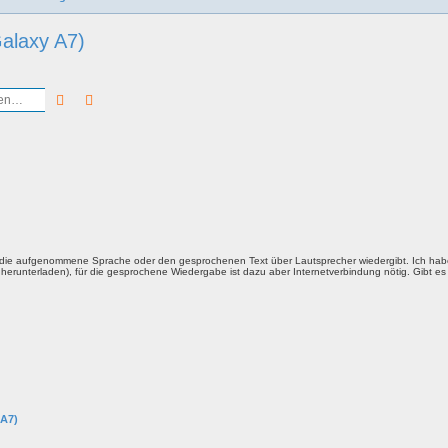
Galaxy A7)
Suche
Erweiterte Suche
er die aufgenommene Sprache oder den gesprochenen Text über Lautsprecher wiedergibt. Ich habe
erunterladen), für die gesprochene Wiedergabe ist dazu aber Internetverbindung nötig. Gibt es v
A7)