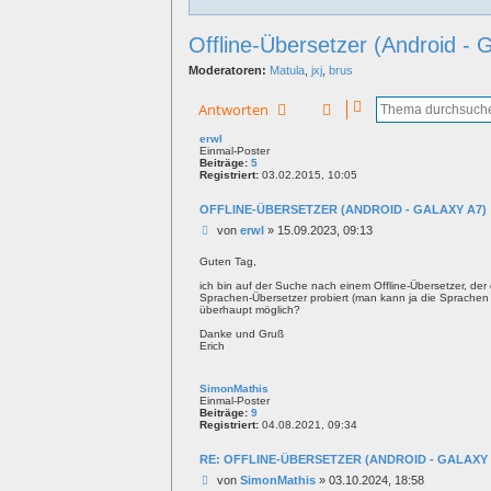
Offline-Übersetzer (Android - 
Moderatoren:
Matula
,
jxj
,
brus
Antworten
erwl
Einmal-Poster
Beiträge:
5
Registriert:
03.02.2015, 10:05
OFFLINE-ÜBERSETZER (ANDROID - GALAXY A7)
B
von
erwl
»
15.09.2023, 09:13
e
i
Guten Tag,
t
ich bin auf der Suche nach einem Offline-Übersetzer, d
r
Sprachen-Übersetzer probiert (man kann ja die Sprachen h
a
überhaupt möglich?
g
Danke und Gruß
Erich
SimonMathis
Einmal-Poster
Beiträge:
9
Registriert:
04.08.2021, 09:34
RE: OFFLINE-ÜBERSETZER (ANDROID - GALAXY 
B
von
SimonMathis
»
03.10.2024, 18:58