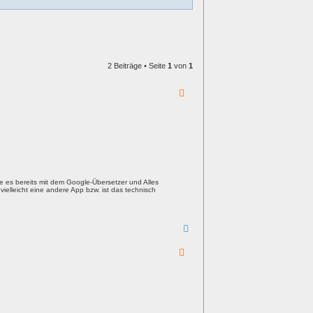
2 Beiträge • Seite
1
von
1
 es bereits mit dem Google-Übersetzer und Alles
ielleicht eine andere App bzw. ist das technisch
N
a
c
h
o
b
e
n