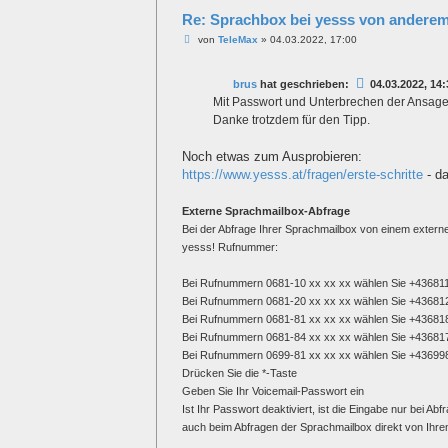
Re: Sprachbox bei yesss von anderem
B
von
TeleMax
»
04.03.2022, 17:00
e
i
t
brus
hat geschrieben:
04.03.2022, 14:
r
a
Mit Passwort und Unterbrechen der Ansage h
g
Danke trotzdem für den Tipp.
Noch etwas zum Ausprobieren:
https://www.yesss.at/fragen/erste-schritte
- d
Externe Sprachmailbox-Abfrage
Bei der Abfrage Ihrer Sprachmailbox von einem extern
yesss! Rufnummer:
Bei Rufnummern 0681-10 xx xx xx wählen Sie +4368111
Bei Rufnummern 0681-20 xx xx xx wählen Sie +4368121
Bei Rufnummern 0681-81 xx xx xx wählen Sie +4368182
Bei Rufnummern 0681-84 xx xx xx wählen Sie +4368177
Bei Rufnummern 0699-81 xx xx xx wählen Sie +4369982
Drücken Sie die *-Taste
Geben Sie Ihr Voicemail-Passwort ein
Ist Ihr Passwort deaktiviert, ist die Eingabe nur bei
auch beim Abfragen der Sprachmailbox direkt von Ihr