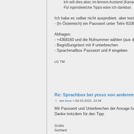
a
Ich will dies aber, im fernem Ausland (Kana
g
Für irgendwelche Tipps wäre ich dankbar.
Ich habe es selber nicht ausprobiert, aber tes
- (In Österreich) ein Passwort unter Telnr 8
Abfragen:
- +4368160 und die Rufnummer wählen (aus 
- Begrüßungstext mit # unterbrechen
- Sprachmailbox Passwort und # eingeben
LG TM
Re: Sprachbox bei yesss von anderem
B
von
brus
»
04.03.2022, 14:34
e
i
Mit Passwort und Unterbrechen der Ansage habe
t
Danke trotzdem für den Tipp.
r
a
g
Grüße
Gerhard