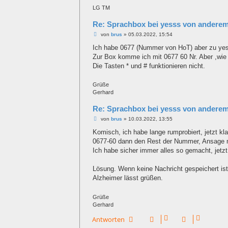
LG TM
Re: Sprachbox bei yesss von anderem
B
von
brus
»
05.03.2022, 15:54
e
i
Ich habe 0677 (Nummer von HoT) aber zu yess
t
Zur Box komme ich mit 0677 60 Nr. Aber ,wie 
r
a
Die Tasten * und # funktionieren nicht.
g
Grüße
Gerhard
Re: Sprachbox bei yesss von anderem
B
von
brus
»
10.03.2022, 13:55
e
i
Komisch, ich habe lange rumprobiert, jetzt kl
t
0677-60 dann den Rest der Nummer, Ansage mi
r
a
Ich habe sicher immer alles so gemacht, jetzt
g
Lösung. Wenn keine Nachricht gespeichert ist
Alzheimer lässt grüßen.
Grüße
Gerhard
Antworten