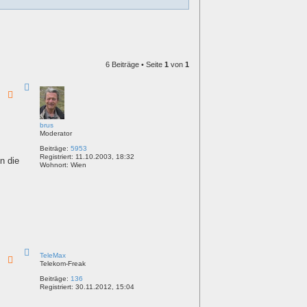
6 Beiträge • Seite
1
von
1
N
a
c
h
o
b
brus
e
Moderator
n
Beiträge:
5953
Registriert:
11.10.2003, 18:32
n die
Wohnort:
Wien
N
TeleMax
a
Telekom-Freak
c
h
Beiträge:
136
o
Registriert:
30.11.2012, 15:04
b
e
n