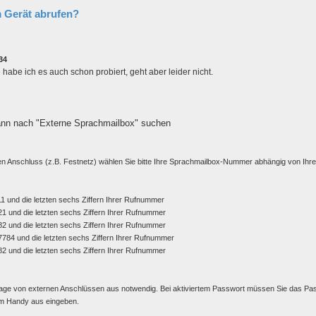
 Gerät abrufen?
34
abe ich es auch schon probiert, geht aber leider nicht.
ann nach "Externe Sprachmailbox" suchen
en Anschluss (z.B. Festnetz) wählen Sie bitte Ihre Sprachmailbox-Nummer abhängig von Ihre
 und die letzten sechs Ziffern Ihrer Rufnummer
 und die letzten sechs Ziffern Ihrer Rufnummer
 und die letzten sechs Ziffern Ihrer Rufnummer
84 und die letzten sechs Ziffern Ihrer Rufnummer
 und die letzten sechs Ziffern Ihrer Rufnummer
 Abfrage von externen Anschlüssen aus notwendig. Bei aktiviertem Passwort müssen Sie das Pa
em Handy aus eingeben.