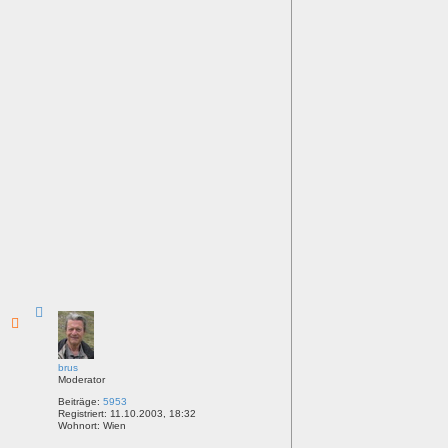
N
a
c
h
o
b
brus
e
Moderator
n
Beiträge:
5953
Registriert:
11.10.2003, 18:32
Wohnort:
Wien