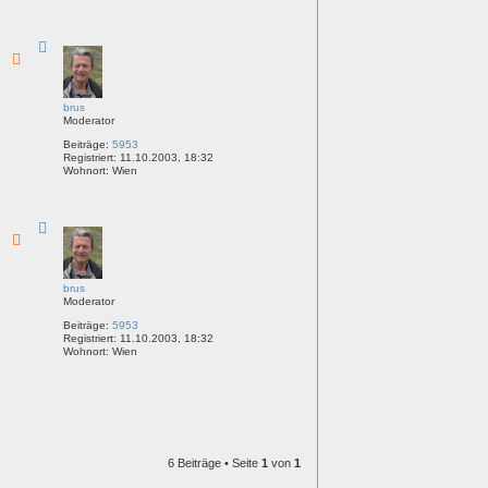
N
a
c
h
o
b
brus
e
Moderator
n
Beiträge:
5953
Registriert:
11.10.2003, 18:32
Wohnort:
Wien
N
a
c
h
o
b
brus
e
Moderator
n
Beiträge:
5953
Registriert:
11.10.2003, 18:32
Wohnort:
Wien
6 Beiträge • Seite
1
von
1