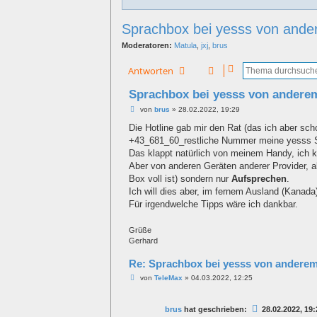
Sprachbox bei yesss von ande
Moderatoren:
Matula
,
jxj
,
brus
Antworten
Sprachbox bei yesss von andere
B
von
brus
»
28.02.2022, 19:29
e
i
Die Hotline gab mir den Rat (das ich aber sch
t
+43_681_60_restliche Nummer meine yesss 
r
a
Das klappt natürlich von meinem Handy, ich k
g
Aber von anderen Geräten anderer Provider,
Box voll ist) sondern nur
Aufsprechen
.
Ich will dies aber, im fernem Ausland (Kanada)
Für irgendwelche Tipps wäre ich dankbar.
Grüße
Gerhard
Re: Sprachbox bei yesss von anderem
B
von
TeleMax
»
04.03.2022, 12:25
e
i
t
brus
hat geschrieben:
28.02.2022, 19:
r