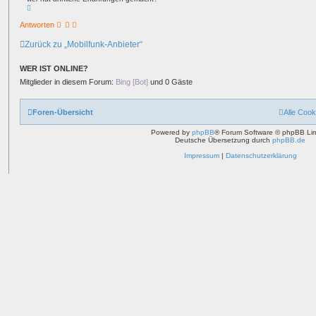
N
a
c
Antworten
h
o
Zurück zu „Mobilfunk-Anbieter“
b
e
n
WER IST ONLINE?
Mitglieder in diesem Forum:
Bing [Bot]
und 0 Gäste
Foren-Übersicht
Alle Cook
Powered by
phpBB
® Forum Software © phpBB Lim
Deutsche Übersetzung durch
phpBB.de
Impressum
|
Datenschutzerklärung