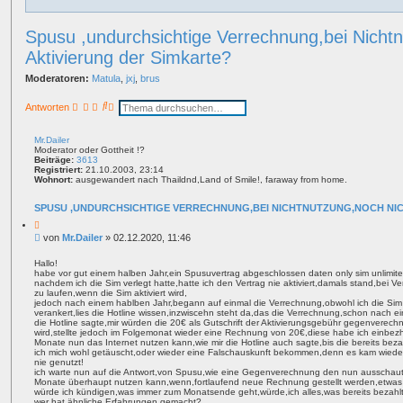
Spusu ,undurchsichtige Verrechnung,bei Nichtn
Aktivierung der Simkarte?
Moderatoren:
Matula
,
jxj
,
brus
S
E
Antworten
u
r
c
w
h
e
Mr.Dailer
e
i
Moderator oder Gottheit !?
t
Beiträge:
3613
e
Registriert:
21.10.2003, 23:14
Wohnort:
ausgewandert nach Thaildnd,Land of Smile!, faraway from home.
r
t
e
SPUSU ,UNDURCHSICHTIGE VERRECHNUNG,BEI NICHTNUTZUNG,NOCH NIC
S
Z
u
i
c
B
von
Mr.Dailer
»
02.12.2020, 11:46
t
h
e
a
e
i
t
Hallo!
habe vor gut einem halben Jahr,ein Spusuvertrag abgeschlossen daten only sim unlimite
t
nachdem ich die Sim verlegt hatte,hatte ich den Vertrag nie aktiviert,damals stand,bei Ver
r
zu laufen,wenn die Sim aktiviert wird,
a
jedoch nach einem hablben Jahr,begann auf einmal die Verrechnung,obwohl ich die Sim n
g
verankert,lies die Hotline wissen,inzwiscehn steht da,das die Verrechnung,schon nach e
die Hotline sagte,mir würden die 20€ als Gutschrift der Aktivierungsgebühr gegenverechn
wird,stellte jedoch im Folgemonat wieder eine Rechnung von 20€,diese habe ich einbezh
Monate nun das Internet nutzen kann,wie mir die Hotline auch sagte,bis die bereits be
ich mich wohl getäuscht,oder wieder eine Falschauskunft bekommen,denn es kam wied
nie genutzt!
ich warte nun auf die Antwort,von Spusu,wie eine Gegenverechnung den nun ausschaut,
Monate überhaupt nutzen kann,wenn,fortlaufend neue Rechnung gestellt werden,etwas
würde ich kündigen,was immer zum Monatsende geht,würde,ich alles,was bereits bezahlt
wer hat ähnliche Erfahrungen gemacht?