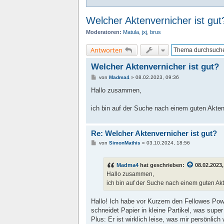
Welcher Aktenvernicher ist gut
Moderatoren:
Matula
,
jxj
,
brus
Antworten
Welcher Aktenvernicher ist gut?
B
von
Madma4
»
08.02.2023, 09:36
e
i
Hallo zusammen,
t
r
a
ich bin auf der Suche nach einem guten Akten
g
Re: Welcher Aktenvernicher ist gut?
B
von
SimonMathis
»
03.10.2024, 18:56
e
i
t
Madma4
hat geschrieben:
08.02.2023,
r
a
Hallo zusammen,
g
ich bin auf der Suche nach einem guten Ak
Hallo! Ich habe vor Kurzem den Fellowes Powe
schneidet Papier in kleine Partikel, was super
Plus: Er ist wirklich leise, was mir persönlich