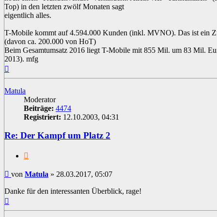
Top) in den letzten zwölf Monaten sagt
eigentlich alles.
T-Mobile kommt auf 4.594.000 Kunden (inkl. MVNO). Das ist ein
(davon ca. 200.000 von HoT)
Beim Gesamtumsatz 2016 liegt T-Mobile mit 855 Mil. um 83 Mil. Euro
2013). mfg
Nach
oben
Matula
Moderator
Beiträge:
4474
Registriert:
12.10.2003, 04:31
Re: Der Kampf um Platz 2
Zitat
Beitrag
von
Matula
»
28.03.2017, 05:07
Danke für den interessanten Überblick, rage!
Nach
oben