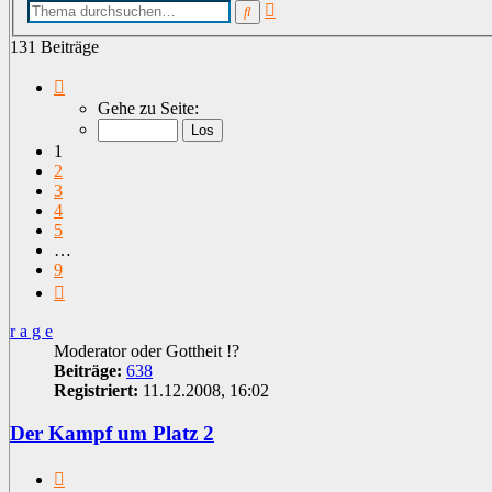
Erweiterte
Suche
Suche
131 Beiträge
Seite
1
Gehe zu Seite:
von
9
1
2
3
4
5
…
9
Nächste
r a g e
Moderator oder Gottheit !?
Beiträge:
638
Registriert:
11.12.2008, 16:02
Der Kampf um Platz 2
Zitat