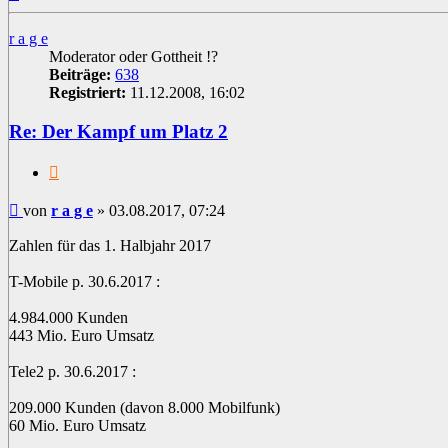
oben
r a g e
Moderator oder Gottheit !?
Beiträge:
638
Registriert:
11.12.2008, 16:02
Re: Der Kampf um Platz 2
Zitat
Beitrag
von
r a g e
»
03.08.2017, 07:24
Zahlen für das 1. Halbjahr 2017
T-Mobile p. 30.6.2017 :
4.984.000 Kunden
443 Mio. Euro Umsatz
Tele2 p. 30.6.2017 :
209.000 Kunden (davon 8.000 Mobilfunk)
60 Mio. Euro Umsatz