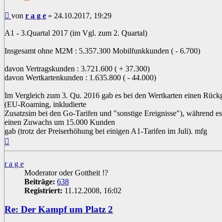
Beitrag
von
r a g e
»
24.10.2017, 19:29
A1 - 3.Quartal 2017 (im Vgl. zum 2. Quartal)
Insgesamt ohne M2M : 5.357.300 Mobilfunkkunden ( - 6.700)
davon Vertragskunden : 3.721.600 ( + 37.300)
davon Wertkartenkunden : 1.635.800 ( - 44.000)
Im Vergleich zum 3. Qu. 2016 gab es bei den Wertkarten einen Rü
(EU-Roaming, inkludierte
Zusatzsim bei den Go-Tarifen und "sonstige Ereignisse"), während e
einen Zuwachs um 15.000 Kunden
gab (trotz der Preiserhöhung bei einigen A1-Tarifen im Juli). mfg
Nach
oben
r a g e
Moderator oder Gottheit !?
Beiträge:
638
Registriert:
11.12.2008, 16:02
Re: Der Kampf um Platz 2