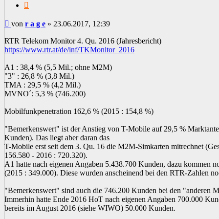
Zitat
Beitrag
von
r a g e
»
23.06.2017, 12:39
RTR Telekom Monitor 4. Qu. 2016 (Jahresbericht)
https://www.rtr.at/de/inf/TKMonitor_2016
A1 : 38,4 % (5,5 Mil.; ohne M2M)
"3" : 26,8 % (3,8 Mil.)
TMA : 29,5 % (4,2 Mil.)
MVNO´: 5,3 % (746.200)
Mobilfunkpenetration 162,6 % (2015 : 154,8 %)
"Bemerkenswert" ist der Anstieg von T-Mobile auf 29,5 % Marktantei
Kunden). Das liegt aber daran das
T-Mobile erst seit dem 3. Qu. 16 die M2M-Simkarten mitrechnet (G
156.580 - 2016 : 720.320).
A1 hatte nach eigenen Angaben 5.438.700 Kunden, dazu kommen
(2015 : 349.000). Diese wurden anscheinend bei den RTR-Zahlen noc
"Bemerkenswert" sind auch die 746.200 Kunden bei den "anderen Mo
Immerhin hatte Ende 2016 HoT nach eigenen Angaben 700.000 Kun
bereits im August 2016 (siehe WIWO) 50.000 Kunden.