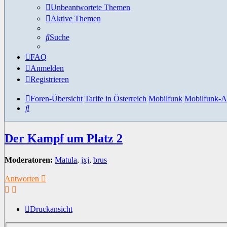
Unbeantwortete Themen
Aktive Themen
Suche
FAQ
Anmelden
Registrieren
Foren-Übersicht
Tarife in Österreich
Mobilfunk
Mobilfunk-A
Suche
Der Kampf um Platz 2
Moderatoren:
Matula
,
jxj
,
brus
Antworten
Druckansicht