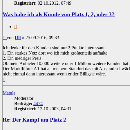
Registriert:
02.10.2012, 07:49
Was habe ich als Kunde von Platz 1, 2, oder 3?
Zitat
Beitrag
von
Ulf
»
25.09.2016, 09:33
Ich denke für den Kunden sind nur 2 Punkte interessant:
1. Ein starkes Netz dort wo ich mich größtenteils aufhalte
2. Ein niedriger Preis
Ob mein Anbieter 10.000 weitere oder 1 Million weitere Kunden hat i
Der Marktführer A1 hat an meinem Standort das mit Abstand schwäc
nicht einmal dann interessant wenn er der Billigste wäre.
Nach
oben
Matula
Moderator
Beiträge:
4474
Registriert:
12.10.2003, 04:31
Re: Der Kampf um Platz 2