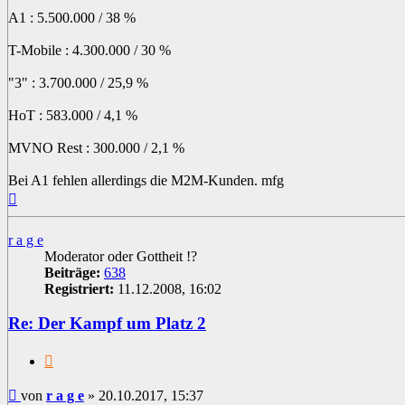
A1 : 5.500.000 / 38 %
T-Mobile : 4.300.000 / 30 %
"3" : 3.700.000 / 25,9 %
HoT : 583.000 / 4,1 %
MVNO Rest : 300.000 / 2,1 %
Bei A1 fehlen allerdings die M2M-Kunden. mfg
Nach
oben
r a g e
Moderator oder Gottheit !?
Beiträge:
638
Registriert:
11.12.2008, 16:02
Re: Der Kampf um Platz 2
Zitat
Beitrag
von
r a g e
»
20.10.2017, 15:37