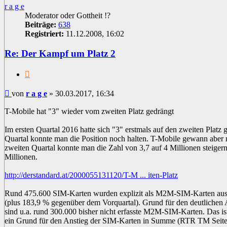
r a g e
Moderator oder Gottheit !?
Beiträge:
638
Registriert:
11.12.2008, 16:02
Re: Der Kampf um Platz 2
Zitat
Beitrag
von
r a g e
»
30.03.2017, 16:34
T-Mobile hat "3" wieder vom zweiten Platz gedrängt
Im ersten Quartal 2016 hatte sich "3" erstmals auf den zweiten Platz 
Quartal konnte man die Position noch halten. T-Mobile gewann abe
zweiten Quartal konnte man die Zahl von 3,7 auf 4 Millionen steigern
Millionen.
http://derstandard.at/2000055131120/T-M ... iten-Platz
Rund 475.600 SIM-Karten wurden explizit als M2M-SIM-Karten au
(plus 183,9 % gegenüber dem Vorquartal). Grund für den deutlichen 
sind u.a. rund 300.000 bisher nicht erfasste M2M-SIM-Karten. Das is
ein Grund für den Anstieg der SIM-Karten in Summe (RTR TM Seite