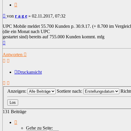
Zitat
Beitrag
von
r a g e
»
02.11.2017, 07:32
UPC Mobile meldet 55.700 Kunden p. 30.9.17. (+ 8.700 im Verglei
(die ein Monat nach UPC
gestartet sind) bereits auf 755.000 Kunden kommt. mfg
Nach
oben
Antworten
Druckansicht
Anzeigen:
Sortiere nach:
Rich
131 Beiträge
Seite
1
Gehe zu Seite: