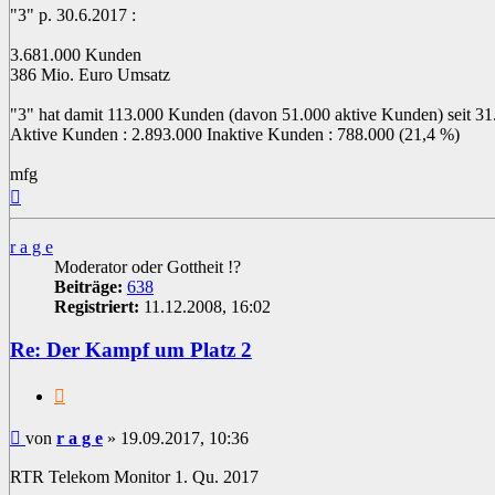
"3" p. 30.6.2017 :
3.681.000 Kunden
386 Mio. Euro Umsatz
"3" hat damit 113.000 Kunden (davon 51.000 aktive Kunden) seit 31.
Aktive Kunden : 2.893.000 Inaktive Kunden : 788.000 (21,4 %)
mfg
Nach
oben
r a g e
Moderator oder Gottheit !?
Beiträge:
638
Registriert:
11.12.2008, 16:02
Re: Der Kampf um Platz 2
Zitat
Beitrag
von
r a g e
»
19.09.2017, 10:36
RTR Telekom Monitor 1. Qu. 2017