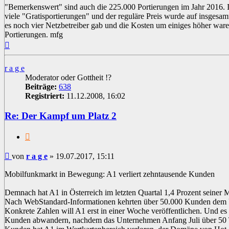
"Bemerkenswert" sind auch die 225.000 Portierungen im Jahr 2016. 
viele "Gratisportierungen" und der reguläre Preis wurde auf insgesam
es noch vier Netzbetreiber gab und die Kosten um einiges höher war
Portierungen. mfg
Nach
oben
r a g e
Moderator oder Gottheit !?
Beiträge:
638
Registriert:
11.12.2008, 16:02
Re: Der Kampf um Platz 2
Zitat
Beitrag
von
r a g e
»
19.07.2017, 15:11
Mobilfunkmarkt in Bewegung: A1 verliert zehntausende Kunden
Demnach hat A1 in Österreich im letzten Quartal 1,4 Prozent seiner
Nach WebStandard-Informationen kehrten über 50.000 Kunden dem
Konkrete Zahlen will A1 erst in einer Woche veröffentlichen. Und es i
Kunden abwandern, nachdem das Unternehmen Anfang Juli über 50 Ta