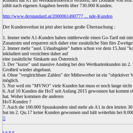
Kunden hat A1 im Wertkartenbereich verloren, der Domäne von Hot. 
zählt nach eigenen Angaben bereits über 730.000 Kunden.
http://www.derstandard.at/2000061490777 ... nde-Kunden
Der Kundenverlust ist jetzt aber keine große Überraschung :
1. Immer mehr A1-Kunden haben mittlerweile einen Go-Tarif mit mind
Zusatzsim und ersparren sich daher eine zusätzliche Sim fürs Zweitger
2. Immer mehr "ausl. Urlaubsgäste" hatten schon vor dem 15.Juni "
inkludiert und verzichten daher auf
eine zusätzliche Simkarte aus Österreich
3. Der "kurze" und massive Anstieg bei den Wertkartenkunden im 2. 
Großteil wieder abgebaut.
4. Ohne "vergleichbare Zahlen" der Mitbewerber ist ein "objektiver 
möglich.
5. Nur weil ein "MVNO" viele Kunden hat muss er noch lange nicht w
6. Auf 10 Kunden die HoT seit Anfang 2015 gewonnen hat kommt e
hat. Woher kommen die anderen
HoT-Kunden ?
7. Auch die 100.000 Spusukunden sind mehr als A1 in den letzten 30
hat im 2. Qu.17 keine Kunden gewonnen und hält weiterhin bei 8.0
Nach
oben
r a g e