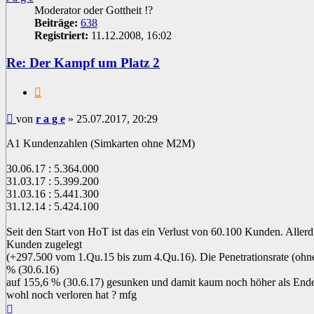
Moderator oder Gottheit !?
Beiträge:
638
Registriert:
11.12.2008, 16:02
Re: Der Kampf um Platz 2
Zitat
Beitrag
von
r a g e
»
25.07.2017, 20:29
A1 Kundenzahlen (Simkarten ohne M2M)
30.06.17 : 5.364.000
31.03.17 : 5.399.200
31.03.16 : 5.441.300
31.12.14 : 5.424.100
Seit den Start von HoT ist das ein Verlust von 60.100 Kunden. Alle
Kunden zugelegt
(+297.500 vom 1.Qu.15 bis zum 4.Qu.16). Die Penetrationsrate (ohn
% (30.6.16)
auf 155,6 % (30.6.17) gesunken und damit kaum noch höher als End
wohl noch verloren hat ? mfg
Nach