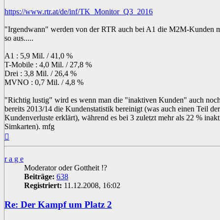
https://www.rtr.at/de/inf/TK_Monitor_Q3_2016
"Irgendwann" werden von der RTR auch bei A1 die M2M-Kunden mit
so aus.....
A1 : 5,9 Mil. / 41,0 %
T-Mobile : 4,0 Mil. / 27,8 %
Drei : 3,8 Mil. / 26,4 %
MVNO : 0,7 Mil. / 4,8 %
"Richtig lustig" wird es wenn man die "inaktiven Kunden" auch noch 
bereits 2013/14 die Kundenstatistik bereinigt (was auch einen Teil d
Kundenverluste erklärt), während es bei 3 zuletzt mehr als 22 % ina
Simkarten). mfg
Nach
oben
r a g e
Moderator oder Gottheit !?
Beiträge:
638
Registriert:
11.12.2008, 16:02
Re: Der Kampf um Platz 2