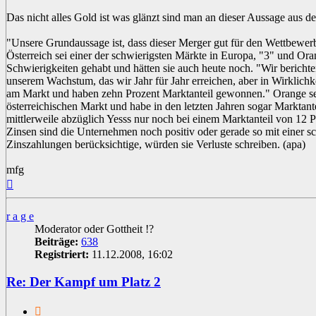
Das nicht alles Gold ist was glänzt sind man an dieser Aussage aus d
"Unsere Grundaussage ist, dass dieser Merger gut für den Wettbewerb
Österreich sei einer der schwierigsten Märkte in Europa, "3" und Ora
Schwierigkeiten gehabt und hätten sie auch heute noch. "Wir bericht
unserem Wachstum, das wir Jahr für Jahr erreichen, aber in Wirklichke
am Markt und haben zehn Prozent Marktanteil gewonnen." Orange sei
österreichischen Markt und habe in den letzten Jahren sogar Marktant
mittlerweile abzüglich Yesss nur noch bei einem Marktanteil von 12 
Zinsen sind die Unternehmen noch positiv oder gerade so mit einer
Zinszahlungen berücksichtige, würden sie Verluste schreiben. (apa)
mfg
Nach
oben
r a g e
Moderator oder Gottheit !?
Beiträge:
638
Registriert:
11.12.2008, 16:02
Re: Der Kampf um Platz 2
Zitat