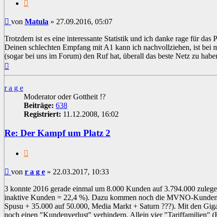
Zitat
Beitrag
von
Matula
»
27.09.2016, 05:07
Trotzdem ist es eine interessante Statistik und ich danke rage für das 
Deinen schlechten Empfang mit A1 kann ich nachvollziehen, ist bei
(sogar bei uns im Forum) den Ruf hat, überall das beste Netz zu haben
Nach
oben
r a g e
Moderator oder Gottheit !?
Beiträge:
638
Registriert:
11.12.2008, 16:02
Re: Der Kampf um Platz 2
Zitat
Beitrag
von
r a g e
»
22.03.2017, 10:33
3 konnte 2016 gerade einmal um 8.000 Kunden auf 3.794.000 zulege
inaktive Kunden = 22,4 %). Dazu kommen noch die MVNO-Kunden 
Spusu + 35.000 auf 50.000, Media Markt + Saturn ???). Mit den Giga
noch einen "Kundenverlust" verhindern. Allein vier "Tariffamilien" (H