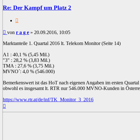
Re: Der Kampf um Platz 2
Zitat
Beitrag
von
r a g e
»
20.09.2016, 10:05
Marktanteile 1. Quartal 2016 lt. Telekom Monitor (Seite 14)
A1 : 40,1 % (5,45 Mil.)
"3" : 28,2 % (3,83 Mil.)
TMA : 27,6 % (3,75 Mil.)
MVNO´: 4,0 % (546.000)
Bemerkenswert ist das HoT nach eigenen Angaben im ersten Quartal
obwohl es insgesamt lt. RTR nur 546.000 MVNO-Kunden in Österrei
https://www.rtr.at/de/inf/TK_Monitor_3_2016
Nach
oben