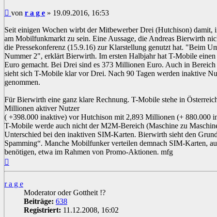
Beitrag
von
r a g e
»
19.09.2016, 16:53
Seit einigen Wochen wirbt der Mitbewerber Drei (Hutchison) damit, 
am Mobilfunkmarkt zu sein. Eine Aussage, die Andreas Bierwirth nich
die Pressekonferenz (15.9.16) zur Klarstellung genutzt hat. "Beim Um
Nummer 2", erklärt Bierwirth. Im ersten Halbjahr hat T-Mobile eine
Euro gemacht. Bei Drei sind es 373 Millionen Euro. Auch in Bereich
sieht sich T-Mobile klar vor Drei. Nach 90 Tagen werden inaktive N
genommen.
Für Bierwirth eine ganz klare Rechnung. T-Mobile stehe in Österreic
Millionen aktiver Nutzer
( +398.000 inaktive) vor Hutchison mit 2,893 Millionen (+ 880.000 i
T-Mobile werde auch nicht der M2M-Bereich (Maschine zu Maschine).
Unterschied bei den inaktiven SIM-Karten. Bierwirth sieht den Grun
Spamming“. Manche Mobilfunker verteilen demnach SIM-Karten, au
benötigen, etwa im Rahmen von Promo-Aktionen. mfg
Nach
oben
r a g e
Moderator oder Gottheit !?
Beiträge:
638
Registriert:
11.12.2008, 16:02