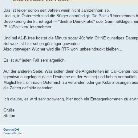
g
Das ist leider schon seit Jahren wenn nicht Jahrzehnten so.
Und ja, in Österreich sind die Bürger entmündigt: Die Politik/Unternehmen
Bevölkerung denkt, ist egal --- "direkte Demokratie" oder Sammelklagen: e
(EU-)Politiker/Unternehmer...
Und bei A1-B.free kostet die Minute sogar 40c/min OHNE günstiges Daten
Schweiz ist hier schon günstiger geworden.
Also vonwegen Wucher wird die RTR wohl unbeeindruckt bleiben...
Es ist auf jeden Fall sehr ärgerlich!
Auf der anderen Seite: Was sollen denn die Angestellten im Call-Center no
irgendwo ausgelagert (viele Deutsche an der Hotline) und haben vermutlich 
Möglichkeit, um nach Österreich zu verbinden oder gar Kulanzlösungen au
die Zeiten definitiv geändert.
Ich glaube, es wird sehr schwierig, hier noch ein Entgegenkommen zu erwi
Grüße
Stefan
GunnarDH
Foren-Mitglied