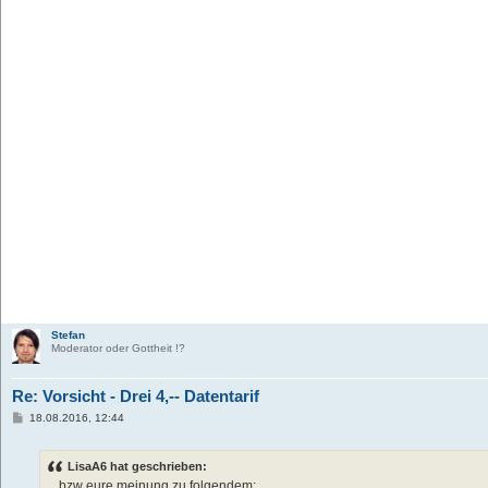
Stefan
Moderator oder Gottheit !?
Re: Vorsicht - Drei 4,-- Datentarif
B
18.08.2016, 12:44
e
i
t
LisaA6 hat geschrieben:
r
a
... bzw eure meinung zu folgendem: