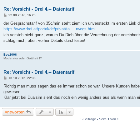
Re: Vorsicht - Drei 4,-- Datentarif
B
22.08.2016, 16:23
e
i
der Gesprächstarif von 35c/min steht ziemlich unversteckt im ersten Link de
t
https://www.drei.at/portal/de/privat/ta ... rwegs.html
r
a
ich versteh nicht ganz, warum Du Dich über die Verrechnung der vereinbarte
g
schlag mich, aber: vorher Details durchlesen!
Boy2006
Moderator oder Gottheit !?
Re: Vorsicht - Drei 4,-- Datentarif
B
16.10.2016, 22:38
e
i
Richtig man muss sagen das es immer schon so war. Unsere Kunden habe 
t
gewiesen.
r
a
Klar jetzt bei Dualsim sieht das noch ein wenig anders aus als wenn man 
g
Antworten
5 Beiträge • Seite
1
von
1