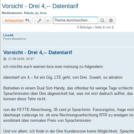
Vorsicht - Drei 4,-- Datentarif
Moderatoren:
Matula
,
jxj
,
brus
Suche
Erweiterte 
Antworten
5 Beiträge • Seite
1
von
1
LisaA6
Foren-Bewohner
Vorsicht - Drei 4,-- Datentarif
B
17.08.2016, 20:57
e
i
ich möchte euch warnen bzw eure meinung zu folgendem:
t
r
a
datentarif um 4,-- für ein Gig, LTE geht, von Drei. Soweit, so attraktiv
g
Betrieben in einem Dual Sim Handy, das offenbar für wenige Tage schlecht 
Sprachminuten über Drei abgewickelt hat, was mir erst dadruch auffiel, das
kennen diese Telnr nicht.
nun die FETTE Abrechnung, 35 cent je Sprachmin. Fassungslos, frage mich
überhaupt zulässige ist, ob eine Rechnungsanfechtung RTR zu erwägen ist,
exorbitant über normalen Preis von Sprachminuten.
Und vor allem: ich finde in der Drei Kundenzone keine Möglichkeit, Sprach