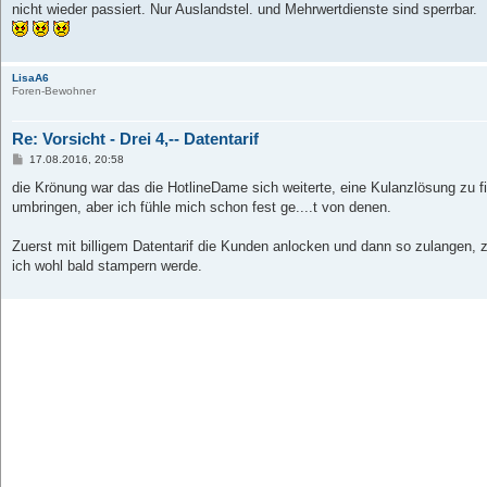
nicht wieder passiert. Nur Auslandstel. und Mehrwertdienste sind sperrbar.
LisaA6
Foren-Bewohner
Re: Vorsicht - Drei 4,-- Datentarif
B
17.08.2016, 20:58
e
i
die Krönung war das die HotlineDame sich weiterte, eine Kulanzlösung zu f
t
umbringen, aber ich fühle mich schon fest ge....t von denen.
r
a
g
Zuerst mit billigem Datentarif die Kunden anlocken und dann so zulangen,
ich wohl bald stampern werde.