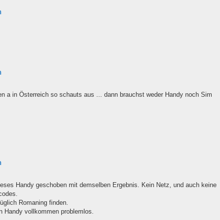
n
n
en a in Österreich so schauts aus ... dann brauchst weder Handy noch Sim
n
dieses Handy geschoben mit demselben Ergebnis. Kein Netz, und auch keine
codes.
glich Romaning finden.
en Handy vollkommen problemlos.