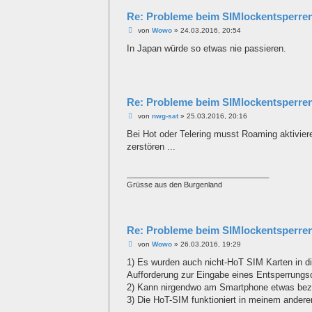
Re: Probleme beim SIMlockentsperre
B
von
Wowo
»
24.03.2016, 20:54
e
i
In Japan würde so etwas nie passieren.
t
r
a
g
Re: Probleme beim SIMlockentsperre
B
von
nwg-sat
»
25.03.2016, 20:16
e
i
Bei Hot oder Telering musst Roaming aktivier
t
zerstören ...
r
a
g
__________________________________
Grüsse aus den Burgenland
Re: Probleme beim SIMlockentsperre
B
von
Wowo
»
26.03.2016, 19:29
e
i
1) Es wurden auch nicht-HoT SIM Karten in 
t
Aufforderung zur Eingabe eines Entsperrungs
r
a
2) Kann nirgendwo am Smartphone etwas bezü
g
3) Die HoT-SIM funktioniert in meinem ander