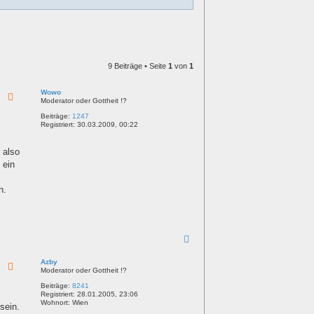
9 Beiträge • Seite
1
von
1
Wowo
Moderator oder Gottheit !?
Beiträge:
1247
Registriert:
30.03.2009, 00:22
 also
 ein
n.
N
a
c
Azby
h
Moderator oder Gottheit !?
o
Beiträge:
8241
b
Registriert:
28.01.2005, 23:06
e
Wohnort:
Wien
sein.
n