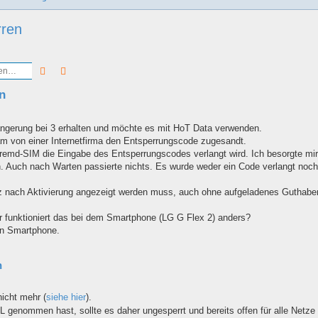
rren
Suche
Erweiterte Suche
n
ngerung bei 3 erhalten und möchte es mit HoT Data verwenden.
am von einer Internetfirma den Entsperrungscode zugesandt.
remd-SIM die Eingabe des Entsperrungscodes verlangt wird. Ich besorgte mir
in. Auch nach Warten passierte nichts. Es wurde weder ein Code verlangt noch
tz nach Aktivierung angezeigt werden muss, auch ohne aufgeladenes Guthabe
er funktioniert das bei dem Smartphone (LG G Flex 2) anders?
en Smartphone.
n
icht mehr (
siehe hier
).
enommen hast, sollte es daher ungesperrt und bereits offen für alle Netze 