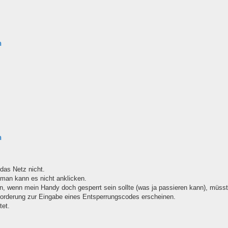
n
n
das Netz nicht.
, man kann es nicht anklicken.
n, wenn mein Handy doch gesperrt sein sollte (was ja passieren kann), müss
forderung zur Eingabe eines Entsperrungscodes erscheinen.
tet.