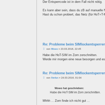
a
Der Entsperrcode ist in dem Fall nicht nötig.
g
Es kann aber sein, dass du zB auf manuelle N
Hast du schon probiert, das Netz (für HoT=T
Re: Probleme beim SIMlockentsperre
B
von
Wowo
»
23.03.2016, 22:45
e
i
Habe die HoT-SIM im Zorn zerschnitten.
t
Werde mir morgen eine neue besorgen und es
r
a
g
Re: Probleme beim SIMlockentsperre
B
von
Stefan
»
24.03.2016, 01:04
e
i
t
Wowo hat geschrieben:
r
a
Habe die HoT-SIM im Zorn zerschnitten.
g
Mhhh ... Zorn finde ich nicht gut ...