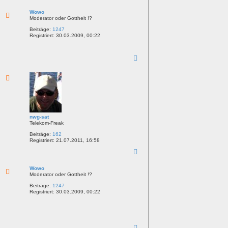
a
c
Wowo
h
Moderator oder Gottheit !?
o
Beiträge:
1247
b
Registriert:
30.03.2009, 00:22
e
n
N
a
c
h
o
b
e
n
nwg-sat
Telekom-Freak
Beiträge:
162
Registriert:
21.07.2011, 16:58
N
a
c
Wowo
h
Moderator oder Gottheit !?
o
Beiträge:
1247
b
Registriert:
30.03.2009, 00:22
e
n
N