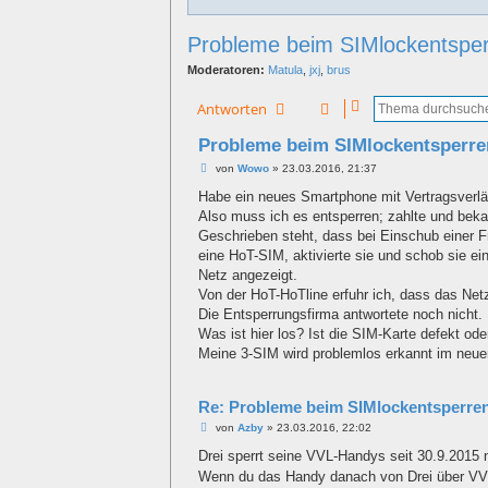
Probleme beim SIMlockentspe
Moderatoren:
Matula
,
jxj
,
brus
Antworten
Probleme beim SIMlockentsperre
B
von
Wowo
»
23.03.2016, 21:37
e
i
Habe ein neues Smartphone mit Vertragsverlä
t
Also muss ich es entsperren; zahlte und bek
r
a
Geschrieben steht, dass bei Einschub einer F
g
eine HoT-SIM, aktivierte sie und schob sie e
Netz angezeigt.
Von der HoT-HoTline erfuhr ich, dass das Ne
Die Entsperrungsfirma antwortete noch nicht.
Was ist hier los? Ist die SIM-Karte defekt od
Meine 3-SIM wird problemlos erkannt im neu
Re: Probleme beim SIMlockentsperre
B
von
Azby
»
23.03.2016, 22:02
e
i
Drei sperrt seine VVL-Handys seit 30.9.2015 n
t
Wenn du das Handy danach von Drei über VVL g
r