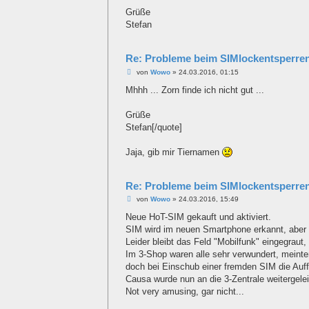
Grüße
Stefan
Re: Probleme beim SIMlockentsperre
B
von
Wowo
»
24.03.2016, 01:15
e
i
Mhhh ... Zorn finde ich nicht gut ...
t
r
a
Grüße
g
Stefan[/quote]
Jaja, gib mir Tiernamen
Re: Probleme beim SIMlockentsperre
B
von
Wowo
»
24.03.2016, 15:49
e
i
Neue HoT-SIM gekauft und aktiviert.
t
SIM wird im neuen Smartphone erkannt, aber 
r
a
Leider bleibt das Feld "Mobilfunk" eingegraut
g
Im 3-Shop waren alle sehr verwundert, meinte
doch bei Einschub einer fremden SIM die Auf
Causa wurde nun an die 3-Zentrale weitergelei
Not very amusing, gar nicht...