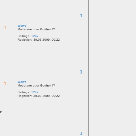
N
a
c
Wowo
h
Moderator oder Gottheit !?
o
Beiträge:
1247
b
Registriert:
30.03.2009, 00:22
e
n
N
a
c
Wowo
h
Moderator oder Gottheit !?
o
Beiträge:
1247
b
Registriert:
30.03.2009, 00:22
e
n
te
N