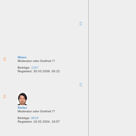
N
a
c
h
o
b
e
n
Wowo
Moderator oder Gottheit !?
Beiträge:
1247
Registriert:
30.03.2009, 00:22
N
a
c
h
o
b
Stefan
e
Moderator oder Gottheit !?
n
Beiträge:
8619
Registriert:
19.05.2004, 19:57