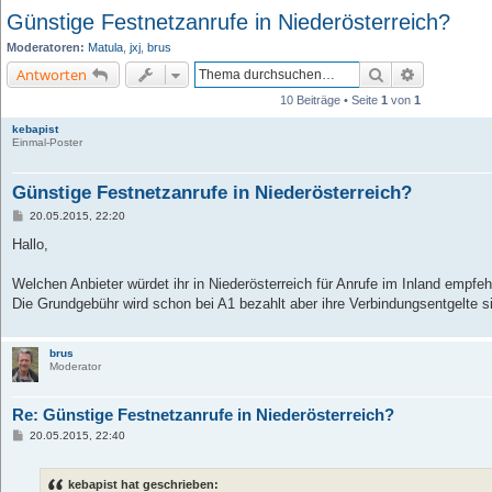
Günstige Festnetzanrufe in Niederösterreich?
Moderatoren:
Matula
,
jxj
,
brus
Suche
Erweiterte 
Antworten
10 Beiträge • Seite
1
von
1
kebapist
Einmal-Poster
Günstige Festnetzanrufe in Niederösterreich?
B
20.05.2015, 22:20
e
i
Hallo,
t
r
a
Welchen Anbieter würdet ihr in Niederösterreich für Anrufe im Inland empfe
g
Die Grundgebühr wird schon bei A1 bezahlt aber ihre Verbindungsentgelte sin
brus
Moderator
Re: Günstige Festnetzanrufe in Niederösterreich?
B
20.05.2015, 22:40
e
i
t
kebapist hat geschrieben:
r