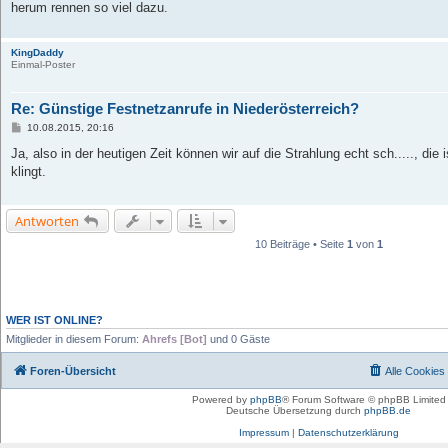
herum rennen so viel dazu.
KingDaddy
Einmal-Poster
Re: Günstige Festnetzanrufe in Niederösterreich?
B
10.08.2015, 20:16
e
i
Ja, also in der heutigen Zeit können wir auf die Strahlung echt sch....., die i
t
klingt.
r
a
g
Antworten
10 Beiträge • Seite
1
von
1
WER IST ONLINE?
Mitglieder in diesem Forum:
Ahrefs [Bot]
und 0 Gäste
Foren-Übersicht
Alle Cookies
Powered by
phpBB
® Forum Software © phpBB Limited
Deutsche Übersetzung durch
phpBB.de
Impressum
|
Datenschutzerklärung