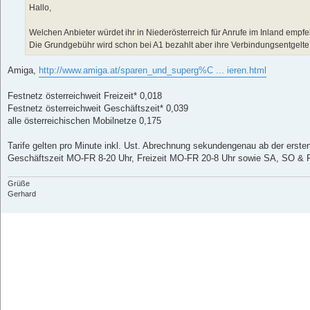
a
Hallo,
g
Welchen Anbieter würdet ihr in Niederösterreich für Anrufe im Inland empf
Die Grundgebühr wird schon bei A1 bezahlt aber ihre Verbindungsentgelte si
Amiga,
http://www.amiga.at/sparen_und_superg%C ... ieren.html
Festnetz österreichweit Freizeit* 0,018
Festnetz österreichweit Geschäftszeit* 0,039
alle österreichischen Mobilnetze 0,175
Tarife gelten pro Minute inkl. Ust. Abrechnung sekundengenau ab der erst
Geschäftszeit MO-FR 8-20 Uhr, Freizeit MO-FR 20-8 Uhr sowie SA, SO & F
Grüße
Gerhard