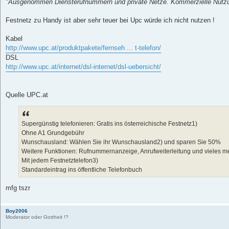
"Ausgenommen Diensterufnummern und private Netze. Kommerzielle Nutz
Festnetz zu Handy ist aber sehr teuer bei Upc würde ich nicht nutzen !
Kabel
http://www.upc.at/produktpakete/fernseh ... t-telefon/
DSL
http://www.upc.at/internet/dsl-internet/dsl-uebersicht/
Quelle UPC.at
Supergünstig telefonieren: Gratis ins österreichische Festnetz1)
Ohne A1 Grundgebühr
Wunschausland: Wählen Sie ihr Wunschausland2) und sparen Sie 50%
Weitere Funktionen: Rufnummernanzeige, Anrufweiterleitung und vieles m
Mit jedem Festnetztelefon3)
Standardeintrag ins öffentliche Telefonbuch
mfg tszr
Boy2006
Moderator oder Gottheit !?