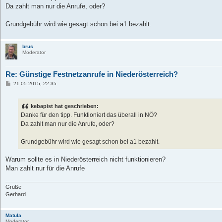
t
Da zahlt man nur die Anrufe, oder?
r
a
g
Grundgebühr wird wie gesagt schon bei a1 bezahlt.
brus
Moderator
Re: Günstige Festnetzanrufe in Niederösterreich?
B
21.05.2015, 22:35
e
i
t
kebapist hat geschrieben:
r
a
Danke für den tipp. Funktioniert das überall in NÖ?
g
Da zahlt man nur die Anrufe, oder?
Grundgebühr wird wie gesagt schon bei a1 bezahlt.
Warum sollte es in Niederösterreich nicht funktionieren?
Man zahlt nur für die Anrufe
Grüße
Gerhard
Matula
Moderator