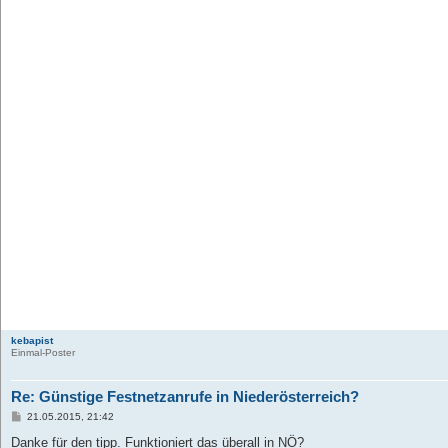
kebapist
Einmal-Poster
Re: Günstige Festnetzanrufe in Niederösterreich?
B
21.05.2015, 21:42
e
i
Danke für den tipp. Funktioniert das überall in NÖ?