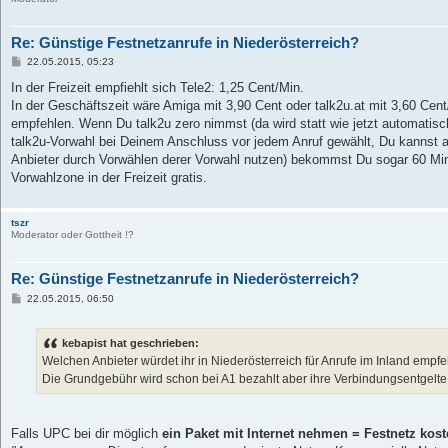
Re: Günstige Festnetzanrufe in Niederösterreich?
B
22.05.2015, 05:23
e
i
In der Freizeit empfiehlt sich Tele2: 1,25 Cent/Min.
t
In der Geschäftszeit wäre Amiga mit 3,90 Cent oder talk2u.at mit 3,60 Cent
r
a
empfehlen. Wenn Du talk2u zero nimmst (da wird statt wie jetzt automatisc
g
talk2u-Vorwahl bei Deinem Anschluss vor jedem Anruf gewählt, Du kannst a
Anbieter durch Vorwählen derer Vorwahl nutzen) bekommst Du sogar 60 Min
Vorwahlzone in der Freizeit gratis.
tszr
Moderator oder Gottheit !?
Re: Günstige Festnetzanrufe in Niederösterreich?
B
22.05.2015, 06:50
e
i
t
kebapist hat geschrieben:
r
a
Welchen Anbieter würdet ihr in Niederösterreich für Anrufe im Inland empf
g
Die Grundgebühr wird schon bei A1 bezahlt aber ihre Verbindungsentgelte si
Falls UPC bei dir möglich
ein Paket mit Internet nehmen = Festnetz kos