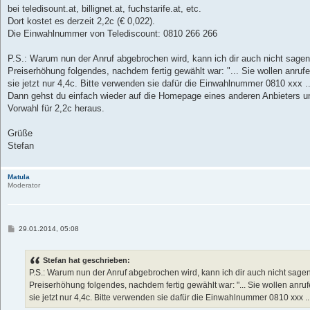
t
bei teledisount.at, billignet.at, fuchstarife.at, etc.
r
a
Dort kostet es derzeit 2,2c (€ 0,022).
g
Die Einwahlnummer von Telediscount: 0810 266 266
P.S.: Warum nun der Anruf abgebrochen wird, kann ich dir auch nicht sag
Preiserhöhung folgendes, nachdem fertig gewählt war: "... Sie wollen anruf
sie jetzt nur 4,4c. Bitte verwenden sie dafür die Einwahlnummer 0810 xxx ..
Dann gehst du einfach wieder auf die Homepage eines anderen Anbieters un
Vorwahl für 2,2c heraus.
Grüße
Stefan
Matula
Moderator
B
29.01.2014, 05:08
e
i
t
Stefan hat geschrieben:
r
a
P.S.: Warum nun der Anruf abgebrochen wird, kann ich dir auch nicht sag
g
Preiserhöhung folgendes, nachdem fertig gewählt war: "... Sie wollen anr
sie jetzt nur 4,4c. Bitte verwenden sie dafür die Einwahlnummer 0810 xxx ..