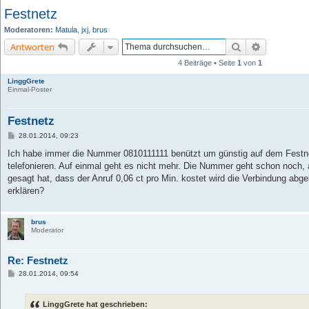
Festnetz
Moderatoren:
Matula
,
jxj
,
brus
Suche
Erweiterte 
Antworten
4 Beiträge • Seite
1
von
1
LinggGrete
Einmal-Poster
Festnetz
B
28.01.2014, 09:23
e
i
Ich habe immer die Nummer 0810111111 benützt um günstig auf dem Festn
t
telefonieren. Auf einmal geht es nicht mehr. Die Nummer geht schon noch
r
a
gesagt hat, dass der Anruf 0,06 ct pro Min. kostet wird die Verbindung ab
g
erklären?
brus
Moderator
Re: Festnetz
B
28.01.2014, 09:54
e
i
t
LinggGrete hat geschrieben:
r