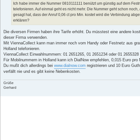
a
Ich habe immer die Nummer 0810111111 benützt um günstig auf dem Festn
g
telefonieren. Auf einmal geht es nicht mehr. Die Nummer geht schon noch
gesagt hat, dass der Anruf 0,06 ct pro Min. kostet wird die Verbindung a
erklären?
Die diversen Firmen haben ihre Tarife erhöht. Du müsstest eine andere ko
dieser Firma verwenden.
Mit ViennaCollect kann man immer noch vom Handy oder Festnetz aus gra
Holland telefonieren.
ViennaCollect Einwahlnummern: 01 2651265, 01 2651234 oder 01 2655328
Für Mobilnummern in Holland kann ich DialNow empfehlen, 0,015 Euro pro 
Du mußt dich allerdings bei
www.dialnow.com
registrieren und 10 Euro Gut
verfällt nie und es gibt keine Nebenkosten.
Grüße
Gerhard