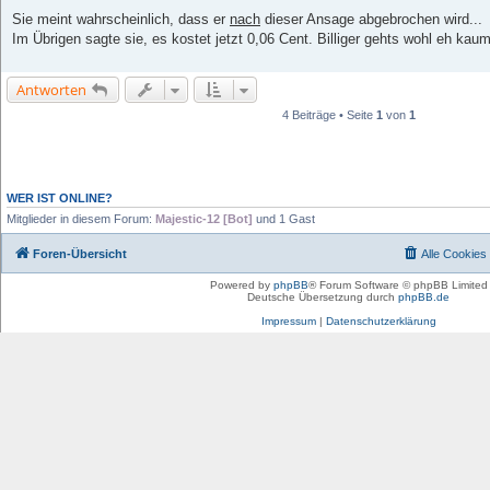
Sie meint wahrscheinlich, dass er
nach
dieser Ansage abgebrochen wird...
Im Übrigen sagte sie, es kostet jetzt 0,06 Cent. Billiger gehts wohl eh ka
Antworten
4 Beiträge • Seite
1
von
1
WER IST ONLINE?
Mitglieder in diesem Forum:
Majestic-12 [Bot]
und 1 Gast
Foren-Übersicht
Alle Cookies
Powered by
phpBB
® Forum Software © phpBB Limited
Deutsche Übersetzung durch
phpBB.de
Impressum
|
Datenschutzerklärung