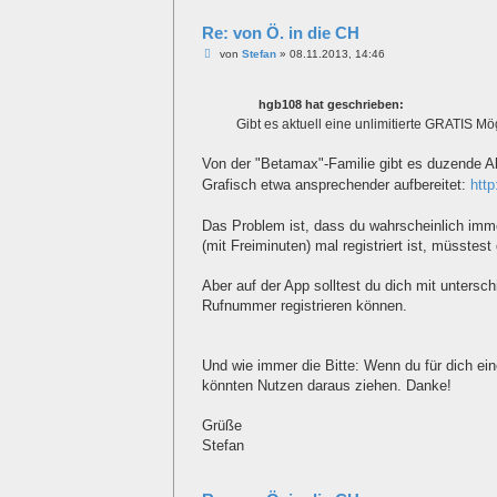
Re: von Ö. in die CH
B
von
Stefan
»
08.11.2013, 14:46
e
i
t
hgb108 hat geschrieben:
r
a
Gibt es aktuell eine unlimitierte GRATIS Mö
g
Von der "Betamax"-Familie gibt es duzende A
Grafisch etwa ansprechender aufbereitet:
http
Das Problem ist, dass du wahrscheinlich imm
(mit Freiminuten) mal registriert ist, müsstes
Aber auf der App solltest du dich mit unters
Rufnummer registrieren können.
Und wie immer die Bitte: Wenn du für dich ei
könnten Nutzen daraus ziehen. Danke!
Grüße
Stefan