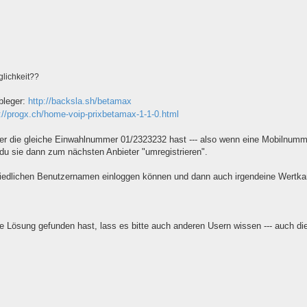
glichkeit??
bleger:
http://backsla.sh/betamax
://progx.ch/home-voip-prixbetamax-1-1-0.html
er die gleiche Einwahlnummer 01/2323232 hast --- also wenn eine Mobilnumm
t du sie dann zum nächsten Anbieter "umregistrieren".
chiedlichen Benutzernamen einloggen können und dann auch irgendeine Wertka
ne Lösung gefunden hast, lass es bitte auch anderen Usern wissen --- auch di