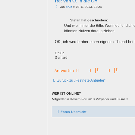
Re: von Ö. in die CH
B
von
brus
»
08.11.2013, 22:24
e
i
t
Stefan hat geschrieben:
r
a
Und wie immer die Bitte: Wenn du für dich 
g
könnten Nutzen daraus ziehen.
OK, ich werde aber einen eigenen Thread bei 
Grüße
Gerhard
Antworten
Zurück zu „Festnetz-Anbieter“
WER IST ONLINE?
Mitglieder in diesem Forum: 0 Mitglieder und 0 Gäste
Foren-Übersicht