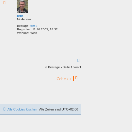
h
o
b
e
brus
Moderator
n
Beiträge:
5953
Registriert:
11.10.2003, 18:32
Wohnort:
Wien
N
a
6 Beiträge • Seite
1
von
1
c
h
o
Gehe zu
b
e
n
Alle Cookies löschen
Alle Zeiten sind
UTC+02:00