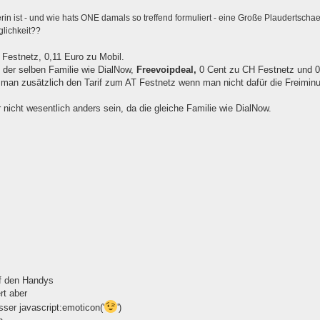
in ist - und wie hats ONE damals so treffend formuliert - eine Große Plaudertscha
glichkeit??
Festnetz, 0,11 Euro zu Mobil.
aus der selben Familie wie DialNow,
Freevoipdeal,
0 Cent zu CH Festnetz und 0
lt man zusätzlich den Tarif zum AT Festnetz wenn man nicht dafür die Freimin
 nicht wesentlich anders sein, da die gleiche Familie wie DialNow.
f den Handys
rt aber
esser javascript:emoticon('
')