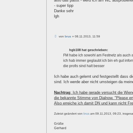
also das passt - werd ich am WE ausprobiere
- super tipp
Danke sehr
lgh
B
von
brus
»
08.11.2013, 11:59
e
i
t
hgb108 hat geschrieben:
r
a
FM habe ich sowohl am Festnetz als auch 
g
ich hab immer geglaubt ich bin eh gut infor
die profis sind halt besser
Ich habe auch gelernt und festgestellt dass di
sind. Ich werde aber nicht umsteigen da meine
Nachtrag
: Ich habe gerade versucht die Wie
die bekannte Stimme von Dialnow. "Please ente
Also erreiche ich damit DN und kann nicht Fr
Zuletzt geändert von
brus
am 09.11.2013, 09:23, insgesa
Grüße
Gerhard