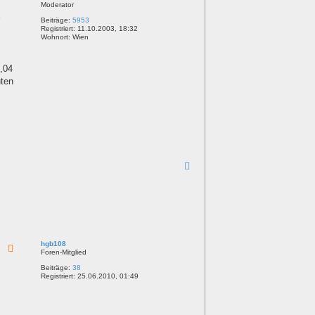
Moderator
n
e
Beiträge:
5953
Registriert:
11.10.2003, 18:32
Wohnort:
Wien
,04
uten
N
a
c
h
o
b
e
n
hgb108
Foren-Mitglied
Beiträge:
38
Registriert:
25.06.2010, 01:49