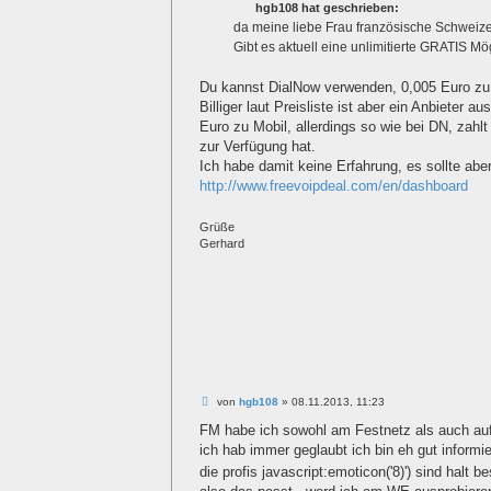
hgb108 hat geschrieben:
r
a
da meine liebe Frau französische Schweizer
g
Gibt es aktuell eine unlimitierte GRATIS Mö
Du kannst DialNow verwenden, 0,005 Euro zu 
Billiger laut Preisliste ist aber ein Anbieter 
Euro zu Mobil, allerdings so wie bei DN, zah
zur Verfügung hat.
Ich habe damit keine Erfahrung, es sollte aber
http://www.freevoipdeal.com/en/dashboard
Grüße
Gerhard
B
von
hgb108
»
08.11.2013, 11:23
e
i
FM habe ich sowohl am Festnetz als auch au
t
ich hab immer geglaubt ich bin eh gut informie
r
a
die profis javascript:emoticon('8)') sind halt b
g