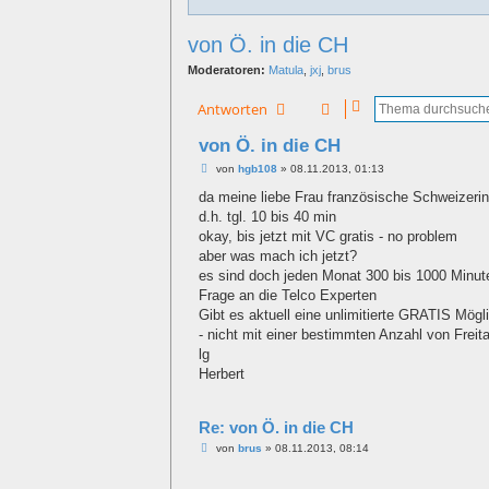
von Ö. in die CH
Moderatoren:
Matula
,
jxj
,
brus
Antworten
von Ö. in die CH
B
von
hgb108
»
08.11.2013, 01:13
e
i
da meine liebe Frau französische Schweizerin
t
d.h. tgl. 10 bis 40 min
r
a
okay, bis jetzt mit VC gratis - no problem
g
aber was mach ich jetzt?
es sind doch jeden Monat 300 bis 1000 Minut
Frage an die Telco Experten
Gibt es aktuell eine unlimitierte GRATIS Mögl
- nicht mit einer bestimmten Anzahl von Freit
lg
Herbert
Re: von Ö. in die CH
B
von
brus
»
08.11.2013, 08:14
e
i
t