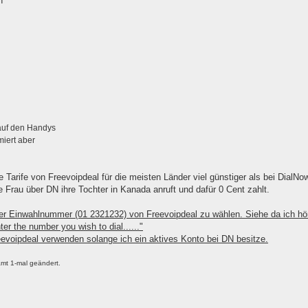
n
auf den Handys
miert aber
e Tarife von Freevoipdeal für die meisten Länder viel günstiger als bei DialNo
 Frau über DN ihre Tochter in Kanada anruft und dafür 0 Cent zahlt.
ner Einwahlnummer (01 2321232) von Freevoipdeal zu wählen. Siehe da ich hö
r the number you wish to dial......"
eevoipdeal verwenden solange ich ein aktives Konto bei DN besitze.
mt 1-mal geändert.