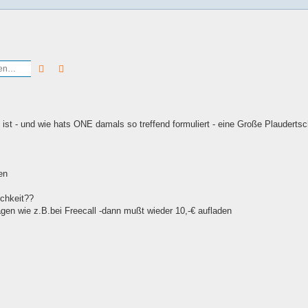
Suche
Erweiterte Suche
 ist - und wie hats ONE damals so treffend formuliert - eine Große Plauderts
en
ichkeit??
agen wie z.B.bei Freecall -dann mußt wieder 10,-€ aufladen