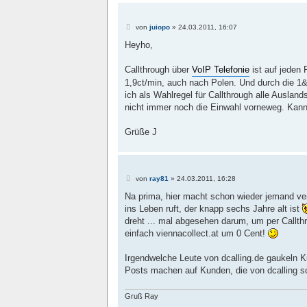
B
von
juiopo
»
24.03.2011, 16:07
e
i
Heyho,
t
r
a
Callthrough über
VoIP Telefonie
ist auf jeden 
g
1,9ct/min, auch nach Polen. Und durch die 1&1
ich als Wahlregel für Callthrough alle Auslan
nicht immer noch die Einwahl vorneweg. Kann
Grüße J
B
von
ray81
»
24.03.2011, 16:28
e
i
Na prima, hier macht schon wieder jemand ver
t
ins Leben ruft, der knapp sechs Jahre alt ist
r
a
dreht ... mal abgesehen darum, um per Callthr
g
einfach viennacollect.at um 0 Cent!
Irgendwelche Leute von dcalling.de gaukeln Ku
Posts machen auf Kunden, die von dcalling s
Gruß Ray