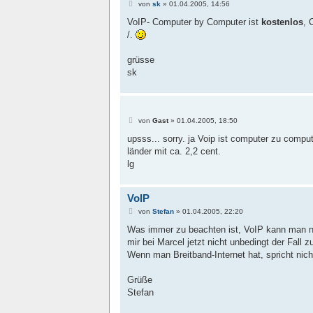
B
von
sk
»
01.04.2005, 14:56
e
i
VoIP- Computer by Computer ist
kostenlos
, 
t
/.
r
a
g
grüsse
sk
B
von
Gast
»
01.04.2005, 18:50
e
i
upsss... sorry. ja Voip ist computer zu compu
t
länder mit ca. 2,2 cent.
r
a
lg
g
VoIP
B
von
Stefan
»
01.04.2005, 22:20
e
i
Was immer zu beachten ist, VoIP kann man n
t
mir bei Marcel jetzt nicht unbedingt der Fall zu
r
a
Wenn man Breitband-Internet hat, spricht nich
g
Grüße
Stefan