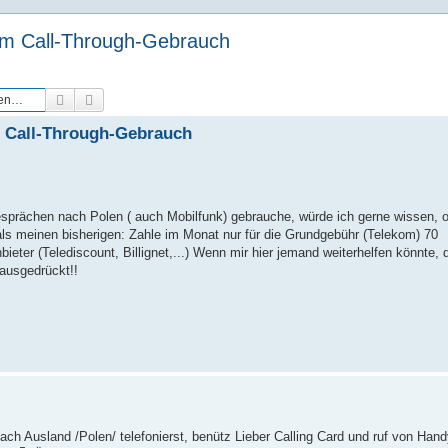
zum Call-Through-Gebrauch
Suche
Erweiterte Suche
m Call-Through-Gebrauch
esprächen nach Polen ( auch Mobilfunk) gebrauche, würde ich gerne wissen, 
 als meinen bisherigen: Zahle im Monat nur für die Grundgebühr (Telekom) 70
ieter (Telediscount, Billignet,...) Wenn mir hier jemand weiterhelfen könnte, 
 ausgedrückt!!
ch Ausland /Polen/ telefonierst, benütz Lieber Calling Card und ruf von Han