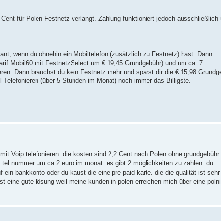
 Cent für Polen Festnetz verlangt. Zahlung funktioniert jedoch ausschließlich 
ant, wenn du ohnehin ein Mobiltelefon (zusätzlich zu Festnetz) hast. Dann
Tarif Mobil60 mit FestnetzSelect um € 19,45 Grundgebühr) und um ca. 7
ren. Dann brauchst du kein Festnetz mehr und sparst dir die € 15,98 Grundg
el Telefonieren (über 5 Stunden im Monat) noch immer das Billigste.
mit Voip telefonieren. die kosten sind 2,2 Cent nach Polen ohne grundgebühr.
 tel.nummer um ca 2 euro im monat. es gibt 2 möglichkeiten zu zahlen. du
 ein bankkonto oder du kaust die eine pre-paid karte. die die qualität ist sehr
ist eine gute lösung weil meine kunden in polen erreichen mich über eine poln