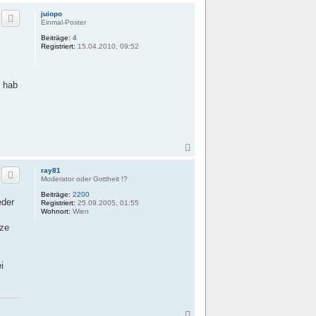
a
c
juiopo
h
Einmal-Poster
o
Beiträge:
4
b
Registriert:
15.04.2010, 09:52
e
n
x hab
N
a
c
ray81
h
Moderator oder Gottheit !?
o
Beiträge:
2200
b
eder
Registriert:
25.09.2005, 01:55
e
Wohnort:
Wien
n
tze
i
N