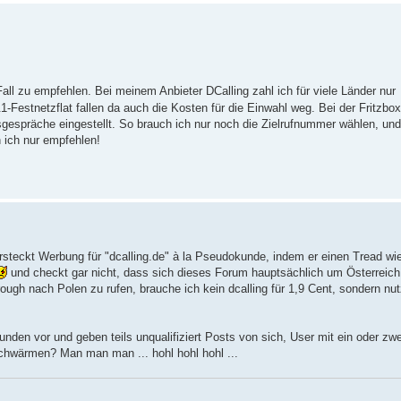
Fall zu empfehlen. Bei meinem Anbieter DCalling zahl ich für viele Länder nur
-Festnetzflat fallen da auch die Kosten für die Einwahl weg. Bei der Fritzbo
dsgespräche eingestellt. So brauch ich nur noch die Zielrufnummer wählen, und
 ich nur empfehlen!
steckt Werbung für "dcalling.de" à la Pseudokunde, indem er einen Tread wi
und checkt gar nicht, dass sich dieses Forum hauptsächlich um Österreich
ough nach Polen zu rufen, brauche ich kein dcalling für 1,9 Cent, sondern nu
nden vor und geben teils unqualifiziert Posts von sich, User mit ein oder zwe
chwärmen? Man man man ... hohl hohl hohl ...