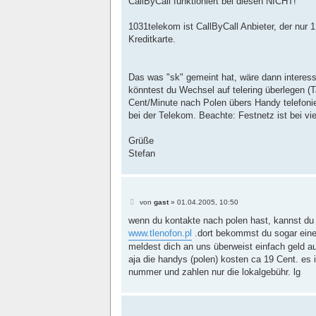
CallByCall funktioniert bei diesen NICHT!
1031telekom ist CallByCall Anbieter, der nur 1
Kreditkarte.
Das was "sk" gemeint hat, wäre dann interess
könntest du Wechsel auf telering überlegen (
Cent/Minute nach Polen übers Handy telefonie
bei der Telekom. Beachte: Festnetz ist bei vi
Grüße
Stefan
B
von
gast
»
01.04.2005, 10:50
e
i
wenn du kontakte nach polen hast, kannst du 
t
www.tlenofon.pl
.dort bekommst du sogar eine
r
a
meldest dich an uns überweist einfach geld auf
g
aja die handys (polen) kosten ca 19 Cent. es 
nummer und zahlen nur die lokalgebühr. lg