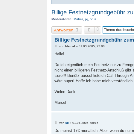
Billige Festnetzgrundgebühr 
Moderatoren:
Matula
,
jxj
,
brus
Antworten
Billige Festnetzgrundgebühr zu
B
von
Marcel
»
31.03.2005, 23:00
e
i
Hallo!
t
r
a
Da ich eigentlich mein Festnetz nur zu Ferng
g
nicht einen billigeren Festnetz-Anschluß gibt
Euro!!! Benütz ausschließlich Call-Through-Anb
wäre super! Hoffe ich habe mich verständlich
Vielen Dank!
Marcel
B
von
sk
»
01.04.2005, 08:15
e
i
Du meinst 17€ monatlich. Aber, wenn du nur na
t