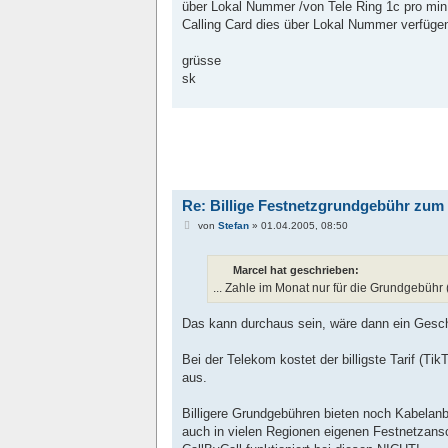
über Lokal Nummer /von Tele Ring 1c pro min
r
a
Calling Card dies über Lokal Nummer verfüge
g
grüsse
sk
Re: Billige Festnetzgrundgebühr zum
B
von
Stefan
»
01.04.2005, 08:50
e
i
t
Marcel hat geschrieben:
r
a
... Zahle im Monat nur für die Grundgebühr (
g
Das kann durchaus sein, wäre dann ein Geschä
Bei der Telekom kostet der billigste Tarif (Tik
aus.
Billigere Grundgebühren bieten noch Kabelanb
auch in vielen Regionen eigenen Festnetzansc