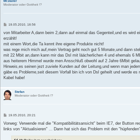
Mr.Dailer
Moderator oder Gottheit !?
B
19.05.2010, 16:56
e
i
von Mitarbeiter A,dann beim 2,dann auf einmal das Gegenteil,und es wird e
t
erzählt!
r
a
mit einem Wort,die Ta kennt ihre eigene Produkte nicht!
g
was rege mich mich auf,mein Vertrag geht noch gut 5 Monate,und dann ste
mit 22 Mbit an,dann kann mir das Dsl mit läächerlichen 4 und ehemals 6 M
aus heiterem Himmel wurde men Ansschluß obwohl auf 2 Jahre 6Mbit gelau
Hinweis,es seinen jezt zuviele Kunden auf der Leitung,und wenn man jedem
gäbe es Probleme,seit diesem Vorfall bin ich von Dsl geheilt und werde es
Kabel habe!
Stefan
Moderator oder Gottheit !?
B
19.05.2010, 20:21
e
i
Vorweg: Verwende mal die "Kompatibilitätsansicht" beim IE7, der Button re
t
links von "Aktualisieren" ... Dann hat sich das Problem mit den "hüpfenden" 
r
a
g