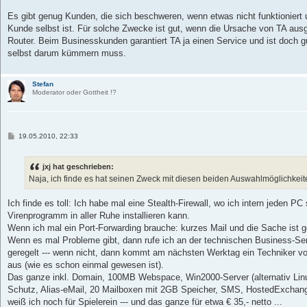
r
a
Es gibt genug Kunden, die sich beschweren, wenn etwas nicht funktioniert
g
Kunde selbst ist. Für solche Zwecke ist gut, wenn die Ursache von TA ausg
Router. Beim Businesskunden garantiert TA ja einen Service und ist doch 
selbst darum kümmern muss.
Stefan
Moderator oder Gottheit !?
B
19.05.2010, 22:33
e
i
t
jxj hat geschrieben:
r
a
Naja, ich finde es hat seinen Zweck mit diesen beiden Auswahlmöglichkeit
g
Ich finde es toll: Ich habe mal eine Stealth-Firewall, wo ich intern jeden P
Virenprogramm in aller Ruhe installieren kann.
Wenn ich mal ein Port-Forwarding brauche: kurzes Mail und die Sache ist g
Wenn es mal Probleme gibt, dann rufe ich an der technischen Business-Ser
geregelt --- wenn nicht, dann kommt am nächsten Werktag ein Techniker vo
aus (wie es schon einmal gewesen ist).
Das ganze inkl. Domain, 100MB Webspace, Win2000-Server (alternativ Lin
Schutz, Alias-eMail, 20 Mailboxen mit 2GB Speicher, SMS, HostedExchang
weiß ich noch für Spielerein --- und das ganze für etwa € 35,- netto ...