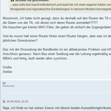
Mr.Dailer hat geschrieben:
...was solls,Not macht erfinderisch,und bald bin ich mein eigener Admin u
ferngwartet.und irgendwelche Einstellungen in meinem Modem herumgedr
Moooment, ich habe nicht gesagt, dass du deshalb auf den Router der TA v
die Daten von der TA, mit denen sich deren Router anmeldet!?!?!?
Die brauchen gar keinen MAC-Filter, die geben dir einfach die Zugangsdaten
Und du musst halt einen Router hinter einen Router hängen, aber was ist d
jährlichen Stromkosten?
Das mit der Drosselung der Bandbreite ist ein altbekanntes Problem und tri
Anschluss genauso: Nach Bau einer Siedlung war die Leitung regelmäßig 
MBit/s und fertig, läuft wieder alles synchron...
Grüße
Stefan
jxj
Moderator
B
19.05.2010, 22:22
e
i
Naja, ich finde es hat seinen Zweck mit diesen beiden Auswahlmöglichkeit
t