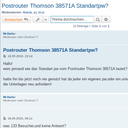
Postrouter Thomson 38571A Standartpw?
Moderatoren:
Matula
,
jxj
,
brus
Suche
Erweiterte 
Antworten
10 Beiträge • Seite
1
von
1
Mr.Dailer
Moderator oder Gottheit !?
Postrouter Thomson 38571A Standartpw?
B
16.05.2010, 23:14
e
i
Hallo!
t
weis jemand wie das Standart pw vom Postrouter Thomson 38571A lautet?
r
a
g
hatte ihn bis jetzt noch nie genutzt hat da jeder ein eigenes pw,oder ein un
die Unterlagen neu anfordern!
Mr.Dailer
Moderator oder Gottheit !?
B
19.05.2010, 09:11
e
i
was 133 Besucher,und keine Antwort?