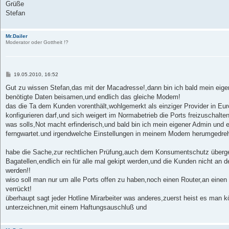
Grüße
Stefan
Mr.Dailer
Moderator oder Gottheit !?
B
19.05.2010, 16:52
e
i
Gut zu wissen Stefan,das mit der Macadresse!,dann bin ich bald mein eige
t
benötigte Daten beisamen,und endlich das gleiche Modem!
r
a
das die Ta dem Kunden vorenthält,wohlgemerkt als einziger Provider in Eu
g
konfigurieren darf,und sich weigert im Normabetrieb die Ports freizuschalten 
was solls,Not macht erfinderisch,und bald bin ich mein eigener Admin und 
ferngwartet.und irgendwelche Einstellungen in meinem Modem herumgedreh
habe die Sache,zur rechtlichen Prüfung,auch dem Konsumentschutz überg
Bagatellen,endlich ein für alle mal gekipt werden,und die Kunden nicht an 
werden!!
wiso soll man nur um alle Ports offen zu haben,noch einen Router,an einen
verrückt!
überhaupt sagt jeder Hotline Mirarbeiter was anderes,zuerst heist es man k
unterzeichnen,mit einem Haftungsauschluß und