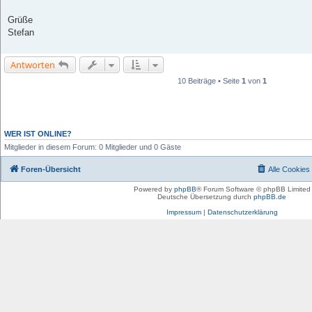
Grüße
Stefan
Antworten
10 Beiträge • Seite
1
von
1
WER IST ONLINE?
Mitglieder in diesem Forum: 0 Mitglieder und 0 Gäste
Foren-Übersicht
Alle Cookies
Powered by
phpBB
® Forum Software © phpBB Limited
Deutsche Übersetzung durch
phpBB.de
Impressum
|
Datenschutzerklärung