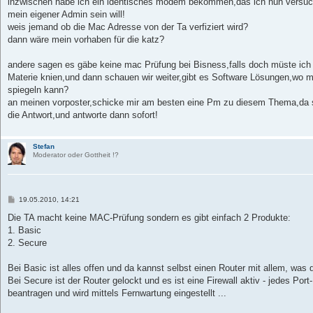
inzwischen habe ich ein identisches modem bekommen,das ich nun versuch
mein eigener Admin sein will!
weis jemand ob die Mac Adresse von der Ta verfiziert wird?
dann wäre mein vorhaben für die katz?
andere sagen es gäbe keine mac Prüfung bei Bisness,falls doch müste ich
Materie knien,und dann schauen wir weiter,gibt es Software Lösungen,wo 
spiegeln kann?
an meinen vorposter,schicke mir am besten eine Pm zu diesem Thema,da se
die Antwort,und antworte dann sofort!
Stefan
Moderator oder Gottheit !?
B
19.05.2010, 14:21
e
i
Die TA macht keine MAC-Prüfung sondern es gibt einfach 2 Produkte:
t
1. Basic
r
a
2. Secure
g
Bei Basic ist alles offen und da kannst selbst einen Router mit allem, was du 
Bei Secure ist der Router gelockt und es ist eine Firewall aktiv - jedes Por
beantragen und wird mittels Fernwartung eingestellt ...