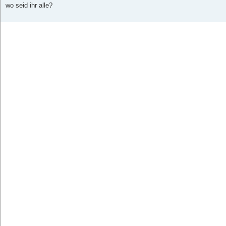
t
wo seid ihr alle?
r
a
g