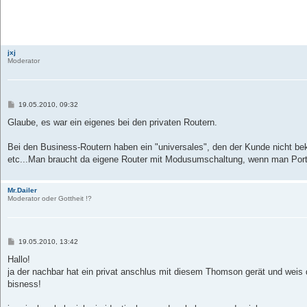
jxj
Moderator
B
19.05.2010, 09:32
e
i
Glaube, es war ein eigenes bei den privaten Routern.
t
r
a
Bei den Business-Routern haben ein "universales", den der Kunde nicht 
g
etc...Man braucht da eigene Router mit Modusumschaltung, wenn man Ports 
Mr.Dailer
Moderator oder Gottheit !?
B
19.05.2010, 13:42
e
i
Hallo!
t
ja der nachbar hat ein privat anschlus mit diesem Thomson gerät und weis
r
a
bisness!
g