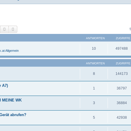
Suche
Erweiterte Suche
ANTWORTEN
ZUGRIFFE
10
497488
.at Allgemein
ANTWORTEN
ZUGRIFFE
8
144173
y A7)
1
36797
M MEINE WK
3
36884
Gerät abrufen?
5
42938