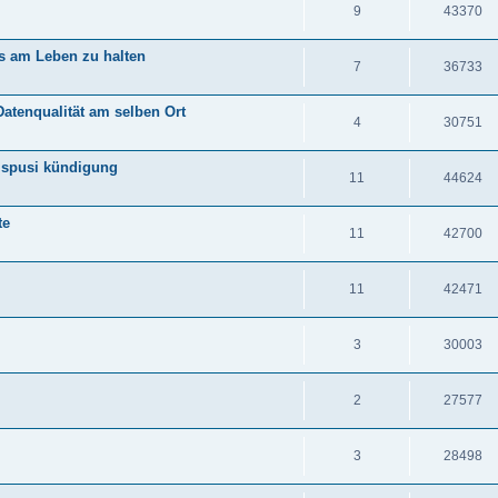
9
43370
s am Leben zu halten
7
36733
atenqualität am selben Ort
4
30751
 spusi kündigung
11
44624
te
11
42700
11
42471
3
30003
2
27577
3
28498