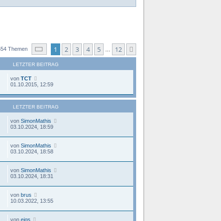
Seite
1
von
12
1
2
3
4
5
12
Nächste
554 Themen
…
LETZTER BEITRAG
von
TCT
01.10.2015, 12:59
LETZTER BEITRAG
von
SimonMathis
03.10.2024, 18:59
von
SimonMathis
03.10.2024, 18:58
von
SimonMathis
03.10.2024, 18:31
von
brus
10.03.2022, 13:55
von
eigs