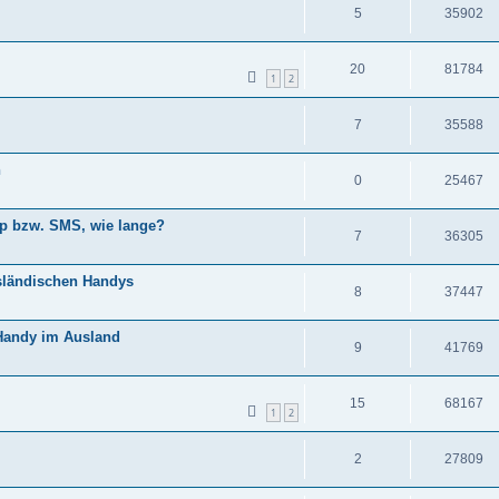
5
35902
20
81784
1
2
7
35588
n
0
25467
p bzw. SMS, wie lange?
7
36305
sländischen Handys
8
37447
 Handy im Ausland
9
41769
15
68167
1
2
2
27809