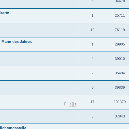
5
34478
mkarte
1
25711
12
76119
m Mann des Jahres
1
29905
4
39010
2
35494
0
39839
17
101379
1
2
3
37843
lichtungsstelle