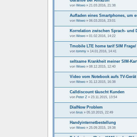
Garantie bei Amazon
von
Wowo
»
21.03.2016, 21:38
Aufladen eines Smartphones, um e
von
Wowo
»
06.03.2016, 23:01
Korrelation zwischen Sprach- und D
von
Wowo
»
01.02.2016, 14:22
Tmobile LTE home tarif SIM Frage/
von
tommy
»
14.01.2016, 14:41
seltsame Krankheit meiner SIM-Kar
von
Wowo
»
08.12.2015, 12:40
Video vom Notebook aufs TV-Gerät
von
Wowo
»
31.12.2015, 16:38
Calldiscount täuscht Kunden
von
Peter Z
»
23.11.2015, 13:54
DialNow Problem
von
brus
»
05.10.2015, 22:49
Handyinternetbestellung
von
Wowo
»
25.09.2015, 19:38