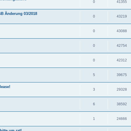
0
41355
GB Änderung 03/2018
0
43219
0
43088
0
42754
0
42312
5
39675
lease!
3
29328
6
38592
1
24666
bitte um rat!