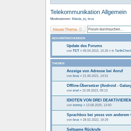
Telekommunikation Allgemein
Moderatoren:
Matula
,
jxj
,
brus
Neues Thema
BEKANNTMACHUNGEN
Update des Forums
von
TCT
»
09.04.2015, 15:26
» in
TarifeCheck
THEMEN
Anzeige von Adresse bei Anruf
von
brus
»
21.06.2021, 14:51
Offline-Übersetzer (Android - Galax
von
erwl
»
15.09.2023, 09:13
IDIOTEN VON DREI DEAKTIVIERE
von
tommy
»
13.08.2020, 13:50
Sprachbox bei yesss von anderem 
von
brus
»
28.02.2022, 19:29
Seltsame Rückrufe