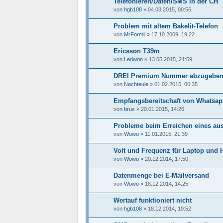
Telefonieren/Daten/SMS in der CH
von
hgb108
»
04.08.2015, 00:56
Problem mit altem Bakelit-Telefon
von
MrFormil
»
17.10.2009, 19:22
Ericsson T39m
von
Ledwon
»
13.05.2015, 21:59
DREI Premium Nummer abzugebe
von
Nachteule
»
01.02.2015, 00:35
Empfangsbereitschaft von Whatsap
von
brus
»
20.01.2015, 14:26
Probleme beim Erreichen eines au
von
Wowo
»
11.01.2015, 21:39
Volt und Frequenz für Laptop und
von
Wowo
»
20.12.2014, 17:50
Datenmenge bei E-Mailversand
von
Wowo
»
18.12.2014, 14:25
Wertauf funktioniert nicht
von
hgb108
»
18.12.2014, 10:52