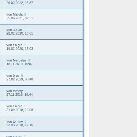
26.02.2022, 23:57
von
Matula
25.06.2021, 02:51
von
aurian
22.02.2020, 16:51
von
r a g e
19.02.2020, 16:03
von
Marcelus
18.11.2019, 10:07
von
brus
27.02.2019, 08:48
von
tommy
27.11.2018, 19:44
von
r a g e
21.09.2018, 12:08
von
tommy
22.03.2018, 17:16
von
r a g e