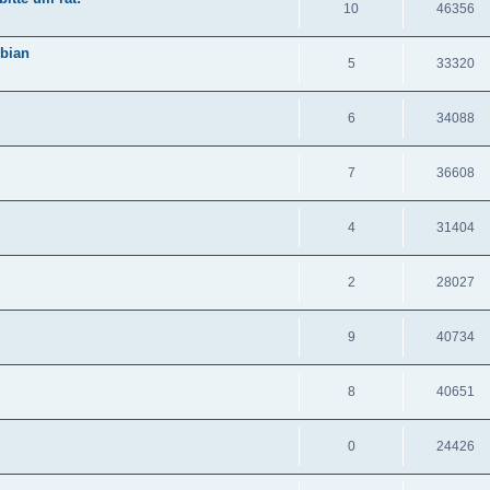
10
46356
bian
5
33320
6
34088
7
36608
4
31404
2
28027
9
40734
8
40651
0
24426