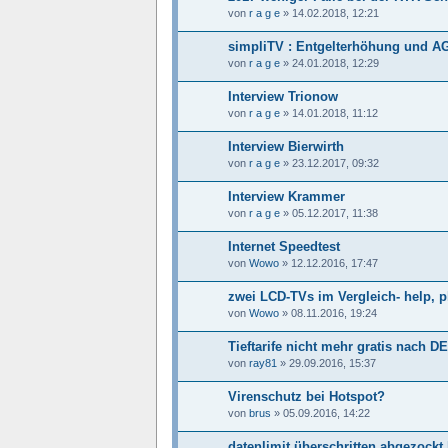
von
r a g e
»
14.02.2018, 12:21
simpliTV : Entgelterhöhung und A
von
r a g e
»
24.01.2018, 12:29
Interview Trionow
von
r a g e
»
14.01.2018, 11:12
Interview Bierwirth
von
r a g e
»
23.12.2017, 09:32
Interview Krammer
von
r a g e
»
05.12.2017, 11:38
Internet Speedtest
von
Wowo
»
12.12.2016, 17:47
zwei LCD-TVs im Vergleich- help, p
von
Wowo
»
08.11.2016, 19:24
Tieftarife nicht mehr gratis nach DE
von
ray81
»
29.09.2016, 15:37
Virenschutz bei Hotspot?
von
brus
»
05.09.2016, 14:22
datenlimit überschritten abgezockt 