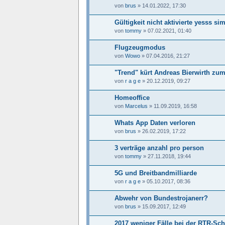
von
brus
»
14.01.2022, 17:30
Gültigkeit nicht aktivierte yesss si
von
tommy
»
07.02.2021, 01:40
Flugzeugmodus
von
Wowo
»
07.04.2016, 21:27
"Trend" kürt Andreas Bierwirth zu
von
r a g e
»
20.12.2019, 09:27
Homeoffice
von
Marcelus
»
11.09.2019, 16:58
Whats App Daten verloren
von
brus
»
26.02.2019, 17:22
3 verträge anzahl pro person
von
tommy
»
27.11.2018, 19:44
5G und Breitbandmilliarde
von
r a g e
»
05.10.2017, 08:36
Abwehr von Bundestrojanerr?
von
brus
»
15.09.2017, 12:49
2017 weniger Fälle bei der RTR-Sch