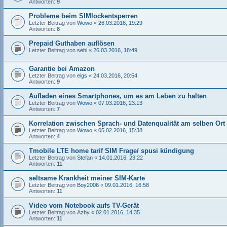
Antworten:
9
Probleme beim SIMlockentsperren
Letzter Beitrag von
Wowo
«
26.03.2016, 19:29
Antworten:
8
Prepaid Guthaben auflösen
Letzter Beitrag von
sebi
«
26.03.2016, 18:49
Garantie bei Amazon
Letzter Beitrag von
eigs
«
24.03.2016, 20:54
Antworten:
9
Aufladen eines Smartphones, um es am Leben zu halten
Letzter Beitrag von
Wowo
«
07.03.2016, 23:13
Antworten:
7
Korrelation zwischen Sprach- und Datenqualität am selben Ort
Letzter Beitrag von
Wowo
«
05.02.2016, 15:38
Antworten:
4
Tmobile LTE home tarif SIM Frage/ spusi kündigung
Letzter Beitrag von
Stefan
«
14.01.2016, 23:22
Antworten:
11
seltsame Krankheit meiner SIM-Karte
Letzter Beitrag von
Boy2006
«
09.01.2016, 16:58
Antworten:
11
Video vom Notebook aufs TV-Gerät
Letzter Beitrag von
Azby
«
02.01.2016, 14:35
Antworten:
11