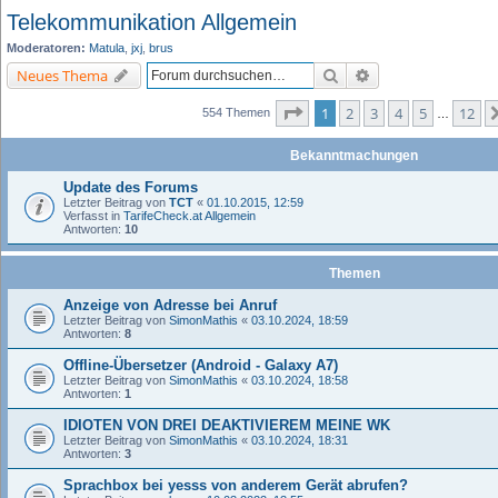
Telekommunikation Allgemein
Moderatoren:
Matula
,
jxj
,
brus
Suche
Erweiterte Suche
Neues Thema
Seite
1
von
12
1
2
3
4
5
12
554 Themen
…
Bekanntmachungen
Update des Forums
Letzter Beitrag von
TCT
«
01.10.2015, 12:59
Verfasst in
TarifeCheck.at Allgemein
Antworten:
10
Themen
Anzeige von Adresse bei Anruf
Letzter Beitrag von
SimonMathis
«
03.10.2024, 18:59
Antworten:
8
Offline-Übersetzer (Android - Galaxy A7)
Letzter Beitrag von
SimonMathis
«
03.10.2024, 18:58
Antworten:
1
IDIOTEN VON DREI DEAKTIVIEREM MEINE WK
Letzter Beitrag von
SimonMathis
«
03.10.2024, 18:31
Antworten:
3
Sprachbox bei yesss von anderem Gerät abrufen?