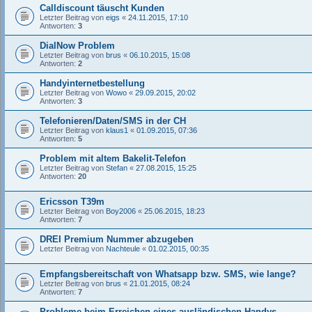
Calldiscount täuscht Kunden
Letzter Beitrag von
eigs
«
24.11.2015, 17:10
Antworten:
3
DialNow Problem
Letzter Beitrag von
brus
«
06.10.2015, 15:08
Antworten:
2
Handyinternetbestellung
Letzter Beitrag von
Wowo
«
29.09.2015, 20:02
Antworten:
3
Telefonieren/Daten/SMS in der CH
Letzter Beitrag von
klaus1
«
01.09.2015, 07:36
Antworten:
5
Problem mit altem Bakelit-Telefon
Letzter Beitrag von
Stefan
«
27.08.2015, 15:25
Antworten:
20
Ericsson T39m
Letzter Beitrag von
Boy2006
«
25.06.2015, 18:23
Antworten:
7
DREI Premium Nummer abzugeben
Letzter Beitrag von
Nachteule
«
01.02.2015, 00:35
Empfangsbereitschaft von Whatsapp bzw. SMS, wie lange?
Letzter Beitrag von
brus
«
21.01.2015, 08:24
Antworten:
7
Probleme beim Erreichen eines ausländischen Handys