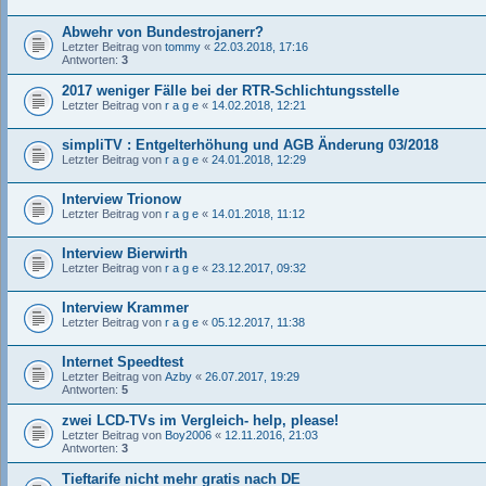
Abwehr von Bundestrojanerr?
Letzter Beitrag von
tommy
«
22.03.2018, 17:16
Antworten:
3
2017 weniger Fälle bei der RTR-Schlichtungsstelle
Letzter Beitrag von
r a g e
«
14.02.2018, 12:21
simpliTV : Entgelterhöhung und AGB Änderung 03/2018
Letzter Beitrag von
r a g e
«
24.01.2018, 12:29
Interview Trionow
Letzter Beitrag von
r a g e
«
14.01.2018, 11:12
Interview Bierwirth
Letzter Beitrag von
r a g e
«
23.12.2017, 09:32
Interview Krammer
Letzter Beitrag von
r a g e
«
05.12.2017, 11:38
Internet Speedtest
Letzter Beitrag von
Azby
«
26.07.2017, 19:29
Antworten:
5
zwei LCD-TVs im Vergleich- help, please!
Letzter Beitrag von
Boy2006
«
12.11.2016, 21:03
Antworten:
3
Tieftarife nicht mehr gratis nach DE