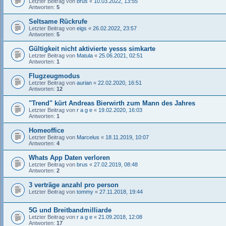
Letzter Beitrag von
brus
«
10.03.2022, 13:55
Antworten:
5
Seltsame Rückrufe
Letzter Beitrag von
eigs
«
26.02.2022, 23:57
Antworten:
5
Gültigkeit nicht aktivierte yesss simkarte
Letzter Beitrag von
Matula
«
25.06.2021, 02:51
Antworten:
1
Flugzeugmodus
Letzter Beitrag von
aurian
«
22.02.2020, 16:51
Antworten:
12
"Trend" kürt Andreas Bierwirth zum Mann des Jahres
Letzter Beitrag von
r a g e
«
19.02.2020, 16:03
Antworten:
1
Homeoffice
Letzter Beitrag von
Marcelus
«
18.11.2019, 10:07
Antworten:
4
Whats App Daten verloren
Letzter Beitrag von
brus
«
27.02.2019, 08:48
Antworten:
2
3 verträge anzahl pro person
Letzter Beitrag von
tommy
«
27.11.2018, 19:44
5G und Breitbandmilliarde
Letzter Beitrag von
r a g e
«
21.09.2018, 12:08
Antworten:
17