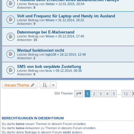
Letzter Beitrag von
Stefan
«
12.01.2015, 20:54
Antworten:
8
Volt und Frequenz für Laptop und Handy im Ausland
Letzter Beitrag von
Wowo
«
31.12.2014, 18:22
Antworten:
9
Datenmenge bei E-Mailversand
Letzter Beitrag von
Wowo
«
20.12.2014, 17:40
Antworten:
15
Wertauf funktioniert nicht
Letzter Beitrag von
hgb108
«
18.12.2014, 12:46
Antworten:
2
SMS von bob verpätete Zustellung
Letzter Beitrag von
brus
«
09.12.2014, 08:38
Antworten:
6
Neues Thema
Seite
1
von
12
1
2
3
4
5
12
554 Themen
…
BERECHTIGUNGEN IN DIESEM FORUM
Du darfst
keine
neuen Themen in diesem Forum erstellen.
Du darfst
keine
Antworten zu Themen in diesem Forum erstellen.
Du darfst deine Beiträge in diesem Forum
nicht
ändern.