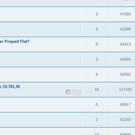
3
47284
0
41596
er Prepaid Flat?
0
42413
3
41044
6
54502
 19.781,45
16
117433
1
2
0
45917
2
42332
10
65800