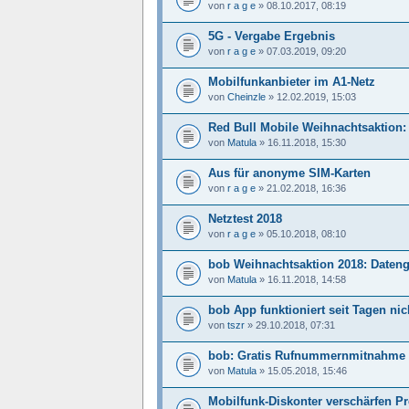
von
r a g e
»
08.10.2017, 08:19
5G - Vergabe Ergebnis
von
r a g e
»
07.03.2019, 09:20
Mobilfunkanbieter im A1-Netz
von
Cheinzle
»
12.02.2019, 15:03
Red Bull Mobile Weihnachtsaktion: 
von
Matula
»
16.11.2018, 15:30
Aus für anonyme SIM-Karten
von
r a g e
»
21.02.2018, 16:36
Netztest 2018
von
r a g e
»
05.10.2018, 08:10
bob Weihnachtsaktion 2018: Daten
von
Matula
»
16.11.2018, 14:58
bob App funktioniert seit Tagen ni
von
tszr
»
29.10.2018, 07:31
bob: Gratis Rufnummernmitnahme 
von
Matula
»
15.05.2018, 15:46
Mobilfunk-Diskonter verschärfen Pr