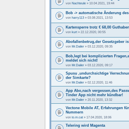
von
Nachteule
»
10.04.2021, 19:44
Bob -> automatische Änderung des 
von
harry113
»
03.08.2021, 13:53
Kartensperre trotz € 68,00 Guthabe
von
kurt
»
22.12.2020, 00:55
Abofallenbetrug,der Gesetzgeber is
von
Mr.Dailer
»
03.12.2020, 09:35
Bob,legt bei komplizierten Fragen,
meldet sich nicht!
von
Mr.Dailer
»
03.12.2020, 09:17
Spusu ,undurchsichtige Verrechnun
der Simkarte?
von
Mr.Dailer
»
02.12.2020, 11:46
App Abo,nach vergessen,des Passw
Tinder App nicht mehr kündbar!
von
Mr.Dailer
»
20.11.2020, 13:32
Vectone Mobile AT, Erfahrungen fü
Nummern
von
to.m.cat
»
17.04.2020, 18:06
Telering wird Magenta