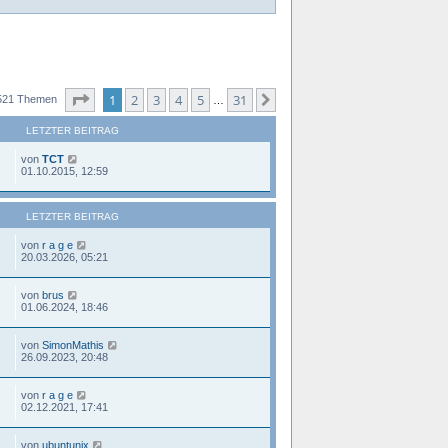
Seite
1
von
31
1
2
3
4
5
31
Nächste
521 Themen
…
LETZTER BEITRAG
von
TCT
01.10.2015, 12:59
LETZTER BEITRAG
von
r a g e
20.03.2026, 05:21
von
brus
01.06.2024, 18:46
von
SimonMathis
26.09.2023, 20:48
von
r a g e
02.12.2021, 17:41
von
ubuntunix