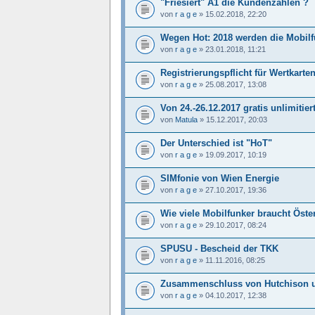
"Friesiert" A1 die Kundenzahlen ?
von
r a g e
»
15.02.2018, 22:20
Wegen Hot: 2018 werden die Mobilf
von
r a g e
»
23.01.2018, 11:21
Registrierungspflicht für Wertkarte
von
r a g e
»
25.08.2017, 13:08
Von 24.-26.12.2017 gratis unlimitier
von
Matula
»
15.12.2017, 20:03
Der Unterschied ist "HoT"
von
r a g e
»
19.09.2017, 10:19
SIMfonie von Wien Energie
von
r a g e
»
27.10.2017, 19:36
Wie viele Mobilfunker braucht Öste
von
r a g e
»
29.10.2017, 08:24
SPUSU - Bescheid der TKK
von
r a g e
»
11.11.2016, 08:25
Zusammenschluss von Hutchison und
von
r a g e
»
04.10.2017, 12:38