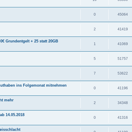
0
45064
2
41419
0€ Grundentgelt + 25 statt 20GB
1
41069
5
51757
7
53622
guthaben ins Folgemonat mitnehmen
0
41196
cht mehr
2
34348
ab 14.05.2018
0
41316
eisschlacht