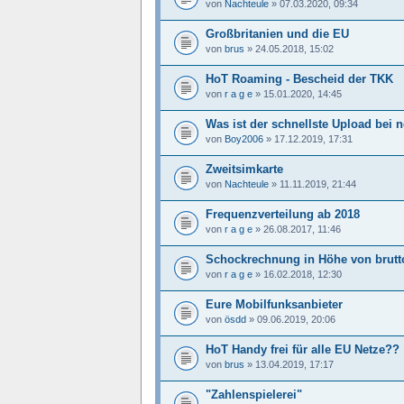
von
Nachteule
»
07.03.2020, 09:34
Großbritanien und die EU
von
brus
»
24.05.2018, 15:02
HoT Roaming - Bescheid der TKK
von
r a g e
»
15.01.2020, 14:45
Was ist der schnellste Upload bei n
von
Boy2006
»
17.12.2019, 17:31
Zweitsimkarte
von
Nachteule
»
11.11.2019, 21:44
Frequenzverteilung ab 2018
von
r a g e
»
26.08.2017, 11:46
Schockrechnung in Höhe von brutto
von
r a g e
»
16.02.2018, 12:30
Eure Mobilfunksanbieter
von
ösdd
»
09.06.2019, 20:06
HoT Handy frei für alle EU Netze??
von
brus
»
13.04.2019, 17:17
"Zahlenspielerei"