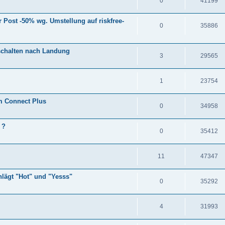
0
41199
r Post -50% wg. Umstellung auf riskfree-
0
35886
nschalten nach Landung
3
29565
1
23754
m Connect Plus
0
34958
 ?
0
35412
11
47347
hlägt "Hot" und "Yesss"
0
35292
4
31993