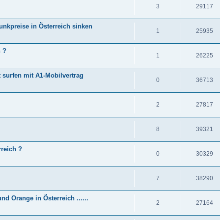
3
29117
unkpreise in Österreich sinken
1
25935
n ?
1
26225
t surfen mit A1-Mobilvertrag
0
36713
2
27817
8
39321
rreich ?
0
30329
7
38290
 Orange in Österreich ......
2
27164