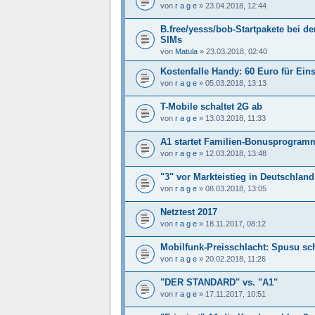
von
r a g e
»
23.04.2018, 12:44
B.free/yesss/bob-Startpakete bei de
SIMs
von
Matula
»
23.03.2018, 02:40
Kostenfalle Handy: 60 Euro für Ei
von
r a g e
»
05.03.2018, 13:13
T-Mobile schaltet 2G ab
von
r a g e
»
13.03.2018, 11:33
A1 startet Familien-Bonusprogram
von
r a g e
»
12.03.2018, 13:48
"3" vor Markteistieg in Deutschland
von
r a g e
»
08.03.2018, 13:05
Netztest 2017
von
r a g e
»
18.11.2017, 08:12
Mobilfunk-Preisschlacht: Spusu sc
von
r a g e
»
20.02.2018, 11:26
"DER STANDARD" vs. "A1"
von
r a g e
»
17.11.2017, 10:51