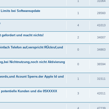
1
31064
Limits bei Softwareupdate
1
28560
n
4
41013
t gefordert und macht nichts!
2
34007
einfach Telefon auf,verspricht RÜckruf,und
0
34863
g,bei Nichtnutzung,noch nicht Aktivierung
0
36594
ords,und Acount Sperre.der Apple Id und
1
31511
r potentielle Kunden und die 05XXXXX
3
42011
4
47239