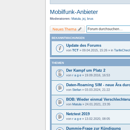
Mobilfunk-Anbieter
Moderatoren:
Matula
,
jxj
,
brus
Neues Thema
BEKANNTMACHUNGEN
Update des Forums
von
TCT
»
09.04.2015, 15:26
» in
TarifeCheck
THEMEN
Der Kampf um Platz 2
von
r a g e
»
19.09.2016, 16:53
Daten-Roaming SIM - neue Ära dur
von
Stefan
»
03.03.2024, 21:22
BOB: Wieder einmal Verschlechterun
von
Matula
»
24.01.2021, 23:35
Netztest 2019
von
r a g e
»
13.02.2020, 08:05
Dummie-Frage zur Kündigung