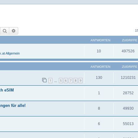
Suche
Erweiterte Suche
1
ANTWORTEN
ZUGRIFFE
10
497526
.at Allgemein
ANTWORTEN
ZUGRIFFE
130
1210231
1
5
6
7
8
9
…
ch eSIM
1
28752
gen für alle!
8
49930
6
55013