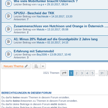
Wie viele Mobilfunker braucht Österreich ?
Letzter Beitrag von
r a g e
«
29.10.2017, 08:24
SPUSU - Bescheid der TKK
Letzter Beitrag von
Nachteule
«
14.10.2017, 13:20
Antworten:
7
Zusammenschluss von Hutchison und Orange in Österreich ....
Letzter Beitrag von
Matula
«
13.10.2017, 05:08
Antworten:
2
A1: Minus 20% Rabatt auf die Grundgebühr 2 Jahre lang
Letzter Beitrag von
Matula
«
02.10.2017, 14:15
Erfahrung mit Saturnmobil
Letzter Beitrag von
Boy2006
«
13.09.2017, 10:40
Antworten:
3
Neues Thema
Seite
1
von
31
1
2
3
4
5
31
1521 Themen
…
BERECHTIGUNGEN IN DIESEM FORUM
Du darfst
keine
neuen Themen in diesem Forum erstellen.
Du darfst
keine
Antworten zu Themen in diesem Forum erstellen.
Du darfst deine Beiträge in diesem Forum
nicht
ändern.
Du darfst deine Beiträge in diesem Forum
nicht
löschen.