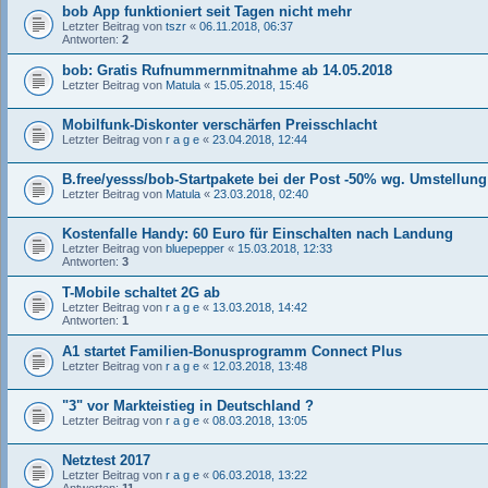
bob App funktioniert seit Tagen nicht mehr
Letzter Beitrag von
tszr
«
06.11.2018, 06:37
Antworten:
2
bob: Gratis Rufnummernmitnahme ab 14.05.2018
Letzter Beitrag von
Matula
«
15.05.2018, 15:46
Mobilfunk-Diskonter verschärfen Preisschlacht
Letzter Beitrag von
r a g e
«
23.04.2018, 12:44
B.free/yesss/bob-Startpakete bei der Post -50% wg. Umstellung 
Letzter Beitrag von
Matula
«
23.03.2018, 02:40
Kostenfalle Handy: 60 Euro für Einschalten nach Landung
Letzter Beitrag von
bluepepper
«
15.03.2018, 12:33
Antworten:
3
T-Mobile schaltet 2G ab
Letzter Beitrag von
r a g e
«
13.03.2018, 14:42
Antworten:
1
A1 startet Familien-Bonusprogramm Connect Plus
Letzter Beitrag von
r a g e
«
12.03.2018, 13:48
"3" vor Markteistieg in Deutschland ?
Letzter Beitrag von
r a g e
«
08.03.2018, 13:05
Netztest 2017
Letzter Beitrag von
r a g e
«
06.03.2018, 13:22
Antworten:
11