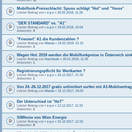
Mobilfunk-Preisschlacht: Spusu schlägt "Hot" und "Yesss"
Letzter Beitrag von
r a g e
«
20.02.2018, 11:26
"DER STANDARD" vs. "A1"
Letzter Beitrag von
r a g e
«
19.02.2018, 16:04
Antworten:
4
"Friesiert" A1 die Kundenzahlen ?
Letzter Beitrag von
Matula
«
19.02.2018, 01:15
Antworten:
3
Wegen Hot: 2018 werden die Mobilfunkpreise in Österreich sin
Letzter Beitrag von
Nachteule
«
28.01.2018, 11:35
Antworten:
1
Registrierungspflicht für Wertkarten ?
Letzter Beitrag von
r a g e
«
16.12.2017, 21:33
Antworten:
1
Von 24.-26.12.2017 gratis unlimitiert surfen mit A1-Mobilvertrag
Letzter Beitrag von
Matula
«
15.12.2017, 20:03
Der Unterschied ist "HoT"
Letzter Beitrag von
r a g e
«
12.12.2017, 11:33
Antworten:
2
SIMfonie von Wien Energie
Letzter Beitrag von
r a g e
«
31.10.2017, 12:15
Antworten:
8