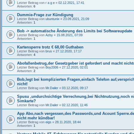
Letzter Beitrag von
r a g e
«
02.12.2021, 17:41
Antworten:
6
Dummie-Frage zur Kündigung
Letzter Beitrag von
ubuntunix
«
23.09.2021, 21:09
Antworten:
1
Bob -> automatische Änderung des Limits bei Softwareupdate
Letzter Beitrag von
Azby
«
15.08.2021, 07:09
Antworten:
1
Kartensperre trotz € 68,00 Guthaben
Letzter Beitrag von
brus
«
27.12.2020, 17:17
Antworten:
4
Abofallenbetrug,der Gesetzgeber ist gefordert und macht nicht
Letzter Beitrag von
Boy2006
«
27.12.2020, 02:01
Antworten:
2
Bob,legt bei komplizierten Fragen,einfach Telefon auf,verspri
nicht!
Letzter Beitrag von
Mr.Dailer
«
03.12.2020, 09:17
Spusu ,undurchsichtige Verrechnung,bei Nichtnutzung,noch ni
Simkarte?
Letzter Beitrag von
Mr.Dailer
«
02.12.2020, 11:46
App Abo,nach vergessen,des Passwords,und Acount Sperre.de
nicht mehr kündbar!
Letzter Beitrag von
eigs
«
28.11.2020, 18:44
Antworten:
1