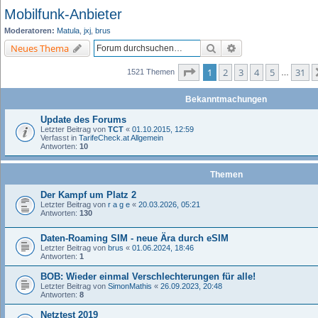
Mobilfunk-Anbieter
Moderatoren:
Matula
,
jxj
,
brus
Suche
Erweiterte Suche
Neues Thema
Seite
1
von
31
1
2
3
4
5
31
1521 Themen
…
Bekanntmachungen
Update des Forums
Letzter Beitrag von
TCT
«
01.10.2015, 12:59
Verfasst in
TarifeCheck.at Allgemein
Antworten:
10
Themen
Der Kampf um Platz 2
Letzter Beitrag von
r a g e
«
20.03.2026, 05:21
Antworten:
130
Daten-Roaming SIM - neue Ära durch eSIM
Letzter Beitrag von
brus
«
01.06.2024, 18:46
Antworten:
1
BOB: Wieder einmal Verschlechterungen für alle!
Letzter Beitrag von
SimonMathis
«
26.09.2023, 20:48
Antworten:
8
Netztest 2019