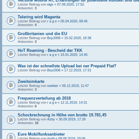
Vectone Mobile AT, Erfahrungen für potentielle Kunden und
Letzter Beitrag von
eigs
«
07.09.2020, 17:52
Antworten:
3
Telering wird Magenta
Letzter Beitrag von
r a g e
«
05.04.2020, 08:45
Antworten:
4
Großbritanien und die EU
Letzter Beitrag von
Boy2006
«
15.02.2020, 16:38
Antworten:
3
HoT Roaming - Bescheid der TKK
Letzter Beitrag von
r a g e
«
15.01.2020, 14:45
Was ist der schnellste Upload bei ner Prepaid Flat?
Letzter Beitrag von
Boy2006
«
17.12.2019, 17:31
Zweitsimkarte
Letzter Beitrag von
sweber
«
05.12.2019, 11:47
Antworten:
3
Frequenzverteilung ab 2018
Letzter Beitrag von
r a g e
«
12.11.2019, 14:31
Antworten:
6
Schockrechnung in Höhe von brutto 19.781,45
Letzter Beitrag von
Azby
«
30.09.2019, 17:26
Antworten:
16
Eure Mobilfunksanbieter
Letzter Beitrag von
ösdd
«
09.06.2019, 20:06