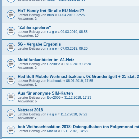
HoT Handy frei für alle EU Netze??
Letzter Beitrag von
brus
«
14.04.2019, 22:25
Antworten:
2
"Zahlenspielerei"
Letzter Beitrag von
r a g e
«
09.03.2019, 08:55
Antworten:
10
5G - Vergabe Ergebnis
Letzter Beitrag von
r a g e
«
07.03.2019, 09:20
Mobilfunkanbieter im A1-Netz
Letzter Beitrag von
Cheinzle
«
18.02.2019, 08:20
Antworten:
2
Red Bull Mobile Weihnachtsaktion: 0€ Grundentgelt + 25 statt
Letzter Beitrag von
Nachteule
«
08.01.2019, 17:55
Antworten:
1
Aus für anonyme SIM-Karten
Letzter Beitrag von
Boy2006
«
31.12.2018, 17:23
Antworten:
5
Netztest 2018
Letzter Beitrag von
r a g e
«
11.12.2018, 07:22
Antworten:
7
bob Weihnachtsaktion 2018: Datenguthaben ins Folgemonat 
Letzter Beitrag von
Matula
«
16.11.2018, 14:58