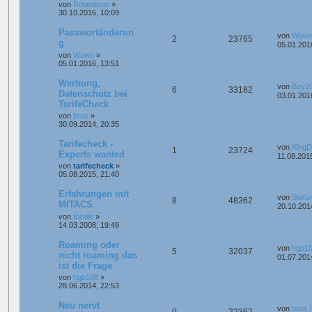
von
Rolandson
»
30.10.2016, 10:09
Passwortänderun
von
Wow
2
23765
g
05.01.201
von
Wowo
»
05.01.2016, 13:51
Werbung,
von
Boy2
6
33182
Datenschutz bei
03.01.201
TarifeCheck
von
brus
»
30.09.2014, 20:35
Tarifecheck -
von
King
1
23724
Experts wanted
11.08.2015
von
tarifecheck
»
05.08.2015, 21:40
Erfahrungen mit
von
Stefa
8
48362
MITACS
20.10.201
von
forelle
»
14.03.2008, 19:49
Roaming oder
von
hgb1
5
32037
nicht roaming das
01.07.201
ist die Frage
von
hgb108
»
28.06.2014, 22:53
Neu nervt
von
brus
0
22362