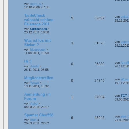
von
mark_s
»
12.10.2006, 07:35
TarifeCheck
von
volga
5
32697
wünscht schöne
25.12.201
Feiertage 2011
von
tarifecheck
»
23.12.2011, 18:50
Was ist los mit
von
tomm
3
31573
Stefan ?
29.11.2011
von
bluepepper
»
11.08.2011, 15:50
Hi :)
von
AnnA!
0
25330
von
AnnA!
»
26.11.2011
26.11.2011, 08:55
Mitgliedertreffen
von
Wow
0
24849
von
Wowo
»
19.11.2011
19.11.2011, 15:32
Anmeldung im
von
TCT
1
27094
Forum
09.08.201
von
Azby
»
08.08.2011, 21:07
Spamer Cleo598
von
eigs
6
43945
von
brus
»
21.03.201
20.03.2011, 22:02