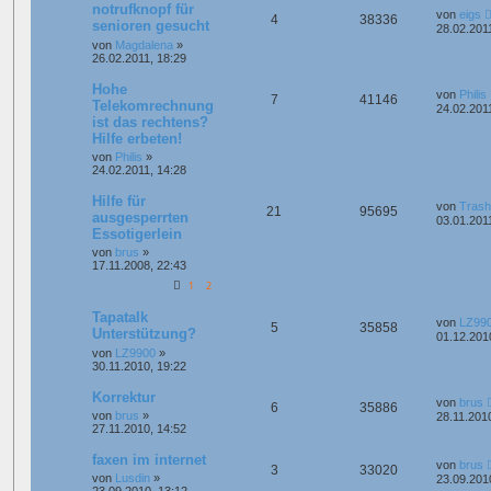
notrufknopf für
von
eigs
4
38336
senioren gesucht
28.02.201
von
Magdalena
»
26.02.2011, 18:29
Hohe
von
Philis
7
41146
Telekomrechnung
24.02.201
ist das rechtens?
Hilfe erbeten!
von
Philis
»
24.02.2011, 14:28
Hilfe für
von
Trash
21
95695
ausgesperrten
03.01.201
Essotigerlein
von
brus
»
17.11.2008, 22:43
1
2
Tapatalk
von
LZ99
5
35858
Unterstützung?
01.12.201
von
LZ9900
»
30.11.2010, 19:22
Korrektur
von
brus
6
35886
von
brus
»
28.11.201
27.11.2010, 14:52
faxen im internet
von
brus
3
33020
von
Lusdin
»
23.09.201