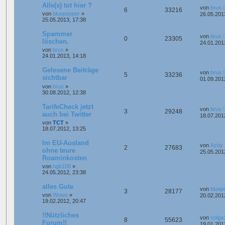
Alle(s) tot hier ?
von
brus
6
33216
von
bluepepper
»
26.05.201
25.05.2013, 17:38
Spammer
von
brus
0
23305
löschen.
24.01.201
von
brus
»
24.01.2013, 14:18
Gelesene Beiträge
von
brus
5
33236
sichtbar
01.09.201
von
brus
»
30.08.2012, 12:38
TarifeCheck jetzt
von
brus
3
29248
auch bei Twitter
18.07.201
von
TCT
»
18.07.2012, 13:25
Im EU-Ausland
von
Azby
2
27683
ohne teure
25.05.201
Roaminkosten
von
hgb108
»
24.05.2012, 23:38
alles Gute
von
bluep
3
28177
von
Wowo
»
20.02.201
19.02.2012, 20:47
!!Nützliches
von
volga
8
55623
Forum!!
19.01.201