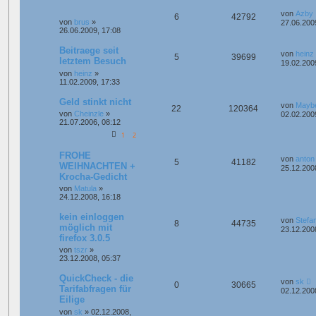
von
Azby
6
42792
von
brus
»
27.06.200
26.06.2009, 17:08
Beitraege seit
von
heinz
5
39699
letztem Besuch
19.02.200
von
heinz
»
11.02.2009, 17:33
Geld stinkt nicht
von
Mayb
22
120364
von
Cheinzle
»
02.02.200
21.07.2006, 08:12
1
2
FROHE
von
anton
5
41182
WEIHNACHTEN +
25.12.200
Krocha-Gedicht
von
Matula
»
24.12.2008, 16:18
kein einloggen
von
Stefa
8
44735
möglich mit
23.12.200
firefox 3.0.5
von
tszr
»
23.12.2008, 05:37
QuickCheck - die
von
sk
0
30665
Tarifabfragen für
02.12.200
Eilige
von
sk
»
02.12.2008,