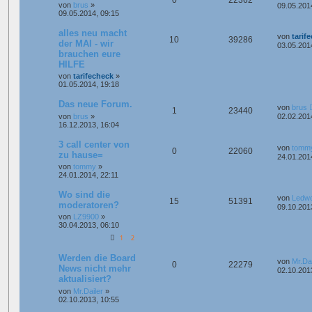
von
brus
»
09.05.201
09.05.2014, 09:15
alles neu macht
von
tarif
10
39286
der MAI - wir
03.05.201
brauchen eure
HILFE
von
tarifecheck
»
01.05.2014, 19:18
Das neue Forum.
von
brus
1
23440
von
brus
»
02.02.201
16.12.2013, 16:04
3 call center von
von
tomm
0
22060
zu hause=
24.01.201
von
tommy
»
24.01.2014, 22:11
Wo sind die
von
Ledw
15
51391
moderatoren?
09.10.201
von
LZ9900
»
30.04.2013, 06:10
1
2
Werden die Board
von
Mr.Dai
0
22279
News nicht mehr
02.10.201
aktualisiert?
von
Mr.Dailer
»
02.10.2013, 10:55