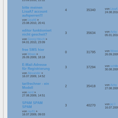
23.09.2010, 13:12
bitte meinen
von
LisaA
4
35340
LisaA7 account
24.08.201
aufsperren!!!
von
LisaA6
»
23.08.2010, 20:41
editor funktioniert
von
Azby
3
35634
nicht gescheit?
05.01.201
von
Georg Hitsch
»
04.01.2010, 23:09
free SMS hier
von
Wow
0
31795
von
Wowo
»
26.09.200
26.09.2009, 18:18
E-Mail-Adresse
von
schill
3
37294
für Registrierung
30.08.200
von
Alexander
»
16.07.2009, 14:52
tarifrechner - ein
von
Azby
2
35418
Modell
27.08.200
von
nerd
»
27.08.2009, 14:51
SPAM SPAM
von
jxj
3
40270
SPAM
16.07.200
von
ray81
»
16.07.2009, 09:03