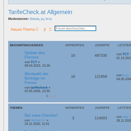
TarifeCheck.at Allgemein
Moderatoren:
Matula
,
jxj
,
brus
Suche
Erweiterte Suche
Neues Thema
BEKANNTMACHUNGEN
ANTWORTEN
ZUGRIFFE
LETZTER
Update des
von
TCT
10
497330
Forums
01.10.201
von
TCT
»
09.04.2015, 15:26
Wortwahl der
von
brus
16
121959
Beiträge im
04.05.200
Forum
von
tarifecheck
»
02.05.2006, 23:50
1
2
THEMEN
ANTWORTEN
ZUGRIFFE
LETZTER
Der neue Checker!
von
eigs
3
114003
von
Herbert H.
»
28.11.202
24.11.2020, 11:01