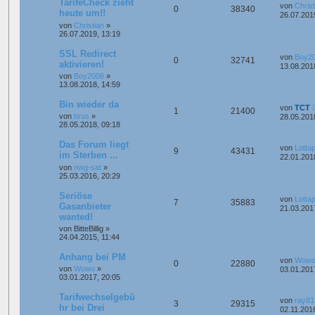
TarifeCheck zieht
von
Christ
0
38340
heute um!!
26.07.201
von
Christian
»
26.07.2019, 13:19
SSL Redirect
von
Boy2
0
32741
aktivieren!
13.08.201
von
Boy2006
»
13.08.2018, 14:59
Bin wieder da
von
TCT
1
21400
von
brus
»
28.05.201
28.05.2018, 09:18
Das Forum liegt
von
Lotta
9
43431
im Sterben ...
22.01.201
von
nwg-sat
»
25.03.2016, 20:29
Seriöse
von
Lotta
7
35883
Gasanbieter
21.03.201
wanted!
von
BitteBillig
»
24.04.2015, 11:44
Anhang bei PM
von
Wow
0
22880
von
Wowo
»
03.01.201
03.01.2017, 20:05
Tarifwechselgebü
von
ray81
3
29315
hr bei Drei
02.11.201