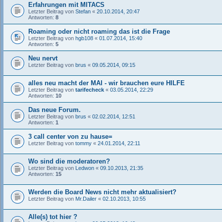
Erfahrungen mit MITACS
Letzter Beitrag von
Stefan
«
20.10.2014, 20:47
Antworten:
8
Roaming oder nicht roaming das ist die Frage
Letzter Beitrag von
hgb108
«
01.07.2014, 15:40
Antworten:
5
Neu nervt
Letzter Beitrag von
brus
«
09.05.2014, 09:15
alles neu macht der MAI - wir brauchen eure HILFE
Letzter Beitrag von
tarifecheck
«
03.05.2014, 22:29
Antworten:
10
Das neue Forum.
Letzter Beitrag von
brus
«
02.02.2014, 12:51
Antworten:
1
3 call center von zu hause=
Letzter Beitrag von
tommy
«
24.01.2014, 22:11
Wo sind die moderatoren?
Letzter Beitrag von
Ledwon
«
09.10.2013, 21:35
Antworten:
15
Werden die Board News nicht mehr aktualisiert?
Letzter Beitrag von
Mr.Dailer
«
02.10.2013, 10:55
Alle(s) tot hier ?