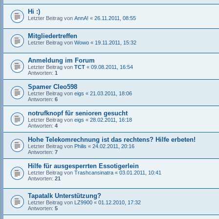
Hi :)
Letzter Beitrag von
AnnA!
«
26.11.2011, 08:55
Mitgliedertreffen
Letzter Beitrag von
Wowo
«
19.11.2011, 15:32
Anmeldung im Forum
Letzter Beitrag von
TCT
«
09.08.2011, 16:54
Antworten:
1
Spamer Cleo598
Letzter Beitrag von
eigs
«
21.03.2011, 18:06
Antworten:
6
notrufknopf für senioren gesucht
Letzter Beitrag von
eigs
«
28.02.2011, 16:18
Antworten:
4
Hohe Telekomrechnung ist das rechtens? Hilfe erbeten!
Letzter Beitrag von
Philis
«
24.02.2011, 20:16
Antworten:
7
Hilfe für ausgesperrten Essotigerlein
Letzter Beitrag von
Trashcansinatra
«
03.01.2011, 10:41
Antworten:
21
Tapatalk Unterstützung?
Letzter Beitrag von
LZ9900
«
01.12.2010, 17:32
Antworten:
5