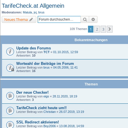
TarifeCheck.at Allgemein
Moderatoren:
Matula
,
jxj
,
brus
Suche
Erweiterte Suche
Neues Thema
1
2
3
Nächste
109 Themen
Bekanntmachungen
Update des Forums
Letzter Beitrag von
TCT
«
01.10.2015, 12:59
Antworten:
10
Wortwahl der Beiträge im Forum
Letzter Beitrag von
brus
«
04.05.2006, 11:41
Antworten:
16
Themen
Der neue Checker!
Letzter Beitrag von
eigs
«
28.11.2020, 18:19
Antworten:
3
TarifeCheck zieht heute um!!
Letzter Beitrag von
Christian
«
26.07.2019, 13:19
SSL Redirect aktivieren!
Letzter Beitrag von
Boy2006
«
13.08.2018, 14:59