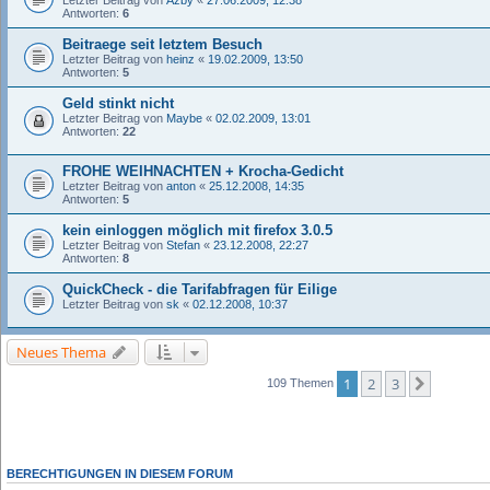
Letzter Beitrag von
Azby
«
27.06.2009, 12:38
Antworten:
6
Beitraege seit letztem Besuch
Letzter Beitrag von
heinz
«
19.02.2009, 13:50
Antworten:
5
Geld stinkt nicht
Letzter Beitrag von
Maybe
«
02.02.2009, 13:01
Antworten:
22
FROHE WEIHNACHTEN + Krocha-Gedicht
Letzter Beitrag von
anton
«
25.12.2008, 14:35
Antworten:
5
kein einloggen möglich mit firefox 3.0.5
Letzter Beitrag von
Stefan
«
23.12.2008, 22:27
Antworten:
8
QuickCheck - die Tarifabfragen für Eilige
Letzter Beitrag von
sk
«
02.12.2008, 10:37
Neues Thema
1
2
3
Nächste
109 Themen
BERECHTIGUNGEN IN DIESEM FORUM