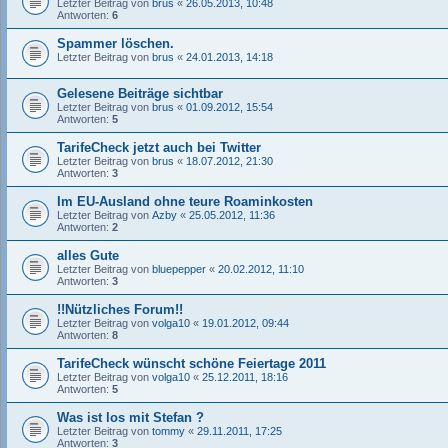
Letzter Beitrag von
brus
«
26.05.2013, 10:48
Antworten:
6
Spammer löschen.
Letzter Beitrag von
brus
«
24.01.2013, 14:18
Gelesene Beiträge sichtbar
Letzter Beitrag von
brus
«
01.09.2012, 15:54
Antworten:
5
TarifeCheck jetzt auch bei Twitter
Letzter Beitrag von
brus
«
18.07.2012, 21:30
Antworten:
3
Im EU-Ausland ohne teure Roaminkosten
Letzter Beitrag von
Azby
«
25.05.2012, 11:36
Antworten:
2
alles Gute
Letzter Beitrag von
bluepepper
«
20.02.2012, 11:10
Antworten:
3
!!Nützliches Forum!!
Letzter Beitrag von
volga10
«
19.01.2012, 09:44
Antworten:
8
TarifeCheck wünscht schöne Feiertage 2011
Letzter Beitrag von
volga10
«
25.12.2011, 18:16
Antworten:
5
Was ist los mit Stefan ?
Letzter Beitrag von
tommy
«
29.11.2011, 17:25
Antworten:
3