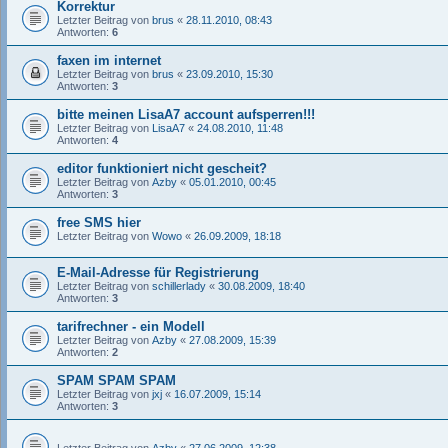
Korrektur
Letzter Beitrag von
brus
«
28.11.2010, 08:43
Antworten:
6
faxen im internet
Letzter Beitrag von
brus
«
23.09.2010, 15:30
Antworten:
3
bitte meinen LisaA7 account aufsperren!!!
Letzter Beitrag von
LisaA7
«
24.08.2010, 11:48
Antworten:
4
editor funktioniert nicht gescheit?
Letzter Beitrag von
Azby
«
05.01.2010, 00:45
Antworten:
3
free SMS hier
Letzter Beitrag von
Wowo
«
26.09.2009, 18:18
E-Mail-Adresse für Registrierung
Letzter Beitrag von
schillerlady
«
30.08.2009, 18:40
Antworten:
3
tarifrechner - ein Modell
Letzter Beitrag von
Azby
«
27.08.2009, 15:39
Antworten:
2
SPAM SPAM SPAM
Letzter Beitrag von
jxj
«
16.07.2009, 15:14
Antworten:
3