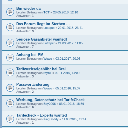
Bin wieder da
Letzter Beitrag von
TCT
«
28.05.2018, 12:10
Antworten:
1
Das Forum liegt im Sterben ...
Letzter Beitrag von
Lottapet
«
22.01.2018, 23:41
Antworten:
9
Seriöse Gasanbieter wanted!
Letzter Beitrag von
Lottapet
«
21.03.2017, 11:05
Antworten:
7
Anhang bei PM
Letzter Beitrag von
Wowo
«
03.01.2017, 20:05
Tarifwechselgebühr bei Drei
Letzter Beitrag von
ray81
«
02.11.2016, 14:00
Antworten:
3
Passwortänderung
Letzter Beitrag von
Wowo
«
05.01.2016, 15:37
Antworten:
2
Werbung, Datenschutz bei TarifeCheck
Letzter Beitrag von
Boy2006
«
03.01.2016, 18:59
Antworten:
6
Tarifecheck - Experts wanted
Letzter Beitrag von
KingDaddy
«
11.08.2015, 11:14
Antworten:
1