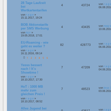
28 Tage Laufzeit
von
r a g 
4
43724
bei
06.08.201
Wertkartentarifen
von
r a g e
»
15.11.2017, 19:24
BOB Aktionstarife
von
nwg-s
4
43435
per SMS Werbung
10.06.201
von
tszr
»
19.05.2018, 17:01
EU-Roaming - wie
von
r a g 
82
428773
geht es weiter ?
06.06.201
von
r a g e
»
16.11.2016, 09:14
1
2
3
4
5
6
Yesss bessert
von
r a g 
7
47209
nach ! It´s
04.06.201
Showtime !
von
r a g e
»
18.10.2017, 17:30
HoT : 1000 MB
von
brus
7
48523
mehr zum
03.06.201
gleichen Preis !
von
r a g e
»
18.10.2017, 08:52
Alles Jugend bei
von
r a g 
0
42617