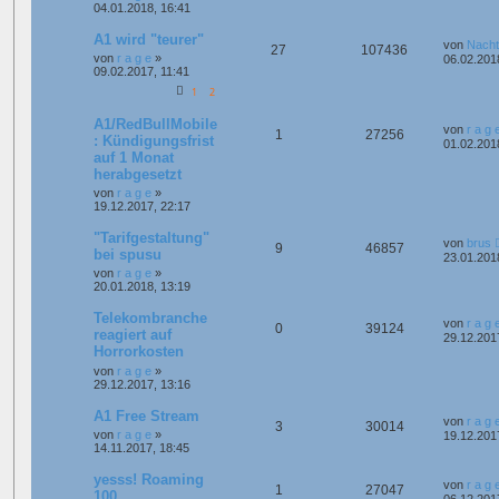
04.01.2018, 16:41
A1 wird "teurer"
von
Nacht
27
107436
von
r a g e
»
06.02.201
09.02.2017, 11:41
1
2
A1/RedBullMobile
von
r a g 
1
27256
: Kündigungsfrist
01.02.201
auf 1 Monat
herabgesetzt
von
r a g e
»
19.12.2017, 22:17
"Tarifgestaltung"
von
brus
9
46857
bei spusu
23.01.201
von
r a g e
»
20.01.2018, 13:19
Telekombranche
von
r a g 
0
39124
reagiert auf
29.12.201
Horrorkosten
von
r a g e
»
29.12.2017, 13:16
A1 Free Stream
von
r a g 
3
30014
von
r a g e
»
19.12.201
14.11.2017, 18:45
yesss! Roaming
von
r a g 
1
27047
100
06.12.201