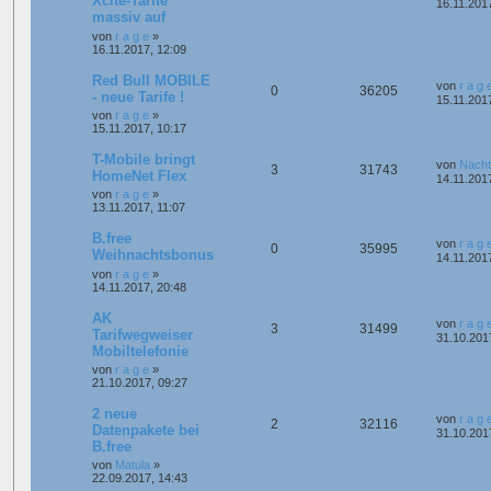
Xcite-Tarife
16.11.201
massiv auf
von
r a g e
»
16.11.2017, 12:09
Red Bull MOBILE
von
r a g 
0
36205
- neue Tarife !
15.11.201
von
r a g e
»
15.11.2017, 10:17
T-Mobile bringt
von
Nacht
3
31743
HomeNet Flex
14.11.201
von
r a g e
»
13.11.2017, 11:07
B.free
von
r a g 
0
35995
Weihnachtsbonus
14.11.201
von
r a g e
»
14.11.2017, 20:48
AK
von
r a g 
3
31499
Tarifwegweiser
31.10.201
Mobiltelefonie
von
r a g e
»
21.10.2017, 09:27
2 neue
von
r a g 
2
32116
Datenpakete bei
31.10.201
B.free
von
Matula
»
22.09.2017, 14:43