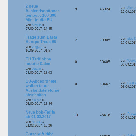
2 neue
von
Alexa
9
46924
Auslandsoptionen
17.09.201
bei bob: 100/300
Min. in die EU
von
Matula
»
07.09.2017, 14:45
Frage zum Basta
von
eigs
2
29905
Europa Treue 09
16.09.201
von
volga10
»
16.09.2017, 01:57
EU Tarif ohne
von
Wow
0
30405
mobile Daten
08.09.201
von
Wowo
»
08.09.2017, 18:03
EU-Abgeordnete
von
r a g 
0
30467
wollen teure
05.09.201
Auslandstelefonie
abschaffen
von
r a g e
»
05.09.2017, 16:44
Neue bob-Tarife
von
Free
10
46416
ab 01.02.2017
03.09.201
von
Matula
»
01.02.2017, 15:26
Gutschrift Nüvi
von
Azby