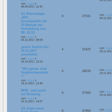
von
r a g e
»
08.09.2017, 11:42
A1 Aktionstage:
von
r a g 
0
37541
-20%
04.12.201
Grundgebühr für
24 Monate bei
Anmeldung von
08.-10.12.
von
r a g e
»
04.12.2017, 08:04
yesss! Austria bis
von
r a g 
4
31925
30.11.2017
28.11.201
anmeldbar
von
r a g e
»
16.10.2017, 10:13
"Wie genau sind
von
r a g 
0
38533
Vergleichsportale
19.11.201
?"
von
r a g e
»
19.11.2017, 13:40
BOB - jetzt auch
von
r a g 
0
37584
mit Bindung
16.11.201
von
r a g e
»
16.11.2017, 14:07
A1 rüstet seine
von
r a g 
0
37994