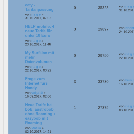
eety -
von
r a g 
0
35323
Tarifanpassung
31.10.201
von
r a g e
»
31.10.2017, 07:02
HELP mobile: 4
von
Nacht
3
29897
neue Tarife für
24.10.201
unter 10 Euro
von
r a g e
»
23.10.2017, 11:46
My Surfklax mit
von
r a g 
0
29750
mehr
22.10.201
Datenvolumen
von
r a g e
»
22.10.2017, 03:22
Frage zum
von
brus
3
33780
Internet fürs
16.10.201
Handy
von
volga10
»
16.09.2017, 02:00
Neue Tarife bei
von
r a g 
1
27375
bob: austrobob
03.10.201
ohne Roaming +
easybob mit
Roaming
von
Matula
»
02.10.2017, 14:21