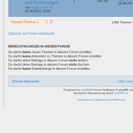
1
26735
und Portierentgelt
28.08.201
von
Nightcrawler
»
21.08.2017, 13:57
Neues Thema
1456 Themen
Zurück zur Foren-Übersicht
BERECHTIGUNGEN IN DIESEM FORUM
Du darfst
keine
neuen Themen in diesem Forum erstellen.
Du darfst
keine
Antworten zu Themen in diesem Forum erstellen.
Du darfst deine Beiträge in diesem Forum
nicht
ändern.
Du darfst deine Beiträge in diesem Forum
nicht
löschen.
Du darfst
keine
Dateianhänge in diesem Forum erstellen.
Foren-Übersicht
Alle Cook
Powered by
phpBB
® Forum Software © phpBB Lim
Deutsche Übersetzung durch
phpBB.de
Impressum
|
Datenschutzerklärung