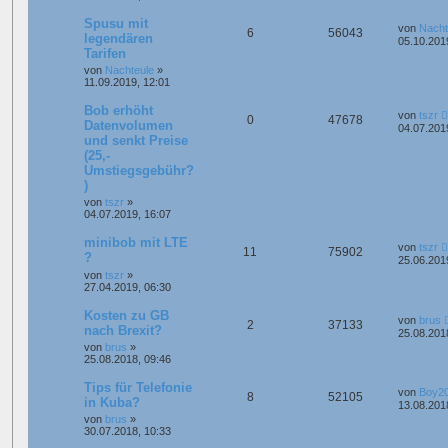
Spusu mit
von
Nacht
6
56043
legendären
05.10.201
Tarifen
von
Nachteule
»
11.09.2019, 12:01
Bob erhöht
von
tszr
0
47678
Datenvolumen
04.07.201
und senkt Preise
(25,-
Umstiegsgebühr?
)
von
tszr
»
04.07.2019, 16:07
minibob mit LTE
von
tszr
11
75902
?
25.06.201
von
tszr
»
27.04.2019, 06:30
Kosten zu GB
von
brus
2
37133
nach Brexit?
25.08.201
von
brus
»
25.08.2018, 09:46
Tips für Telefonie
von
Boy2
8
52105
in Kuba?
13.08.201
von
brus
»
30.07.2018, 10:33