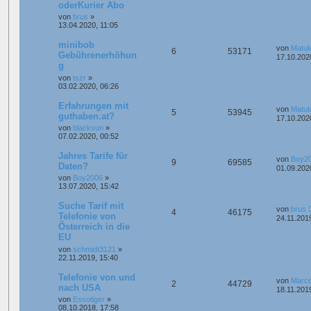
oderKurier Abo
von
brus
»
13.04.2020, 11:05
minibob
von
Matul
6
53171
Gebührenerhöhun
17.10.202
g
von
tszr
»
03.02.2020, 06:26
Erfahrungen mit
von
Matul
5
53945
guthaben.at?
17.10.202
von
blacksun
»
07.02.2020, 00:52
Jahres Tarife für
von
Boy2
9
69585
Daten?
01.09.202
von
Boy2006
»
13.07.2020, 15:42
Suche Tarif mit
von
brus
4
46175
Telefonie von
24.11.201
Österreich in die
EU
von
schmidt3121
»
22.11.2019, 15:40
Telefonie von und
von
Marce
2
44729
nach USA
18.11.201
von
Essotiger
»
08.10.2018, 17:58