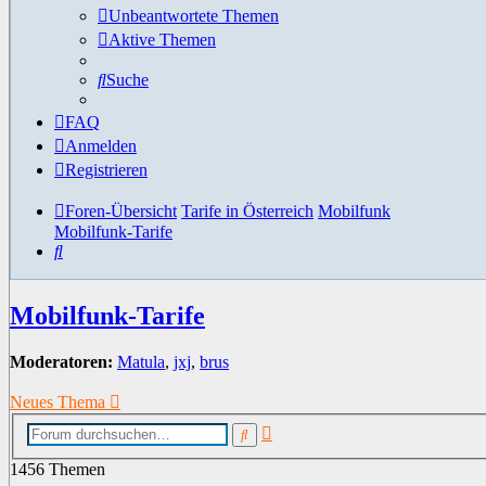
Unbeantwortete Themen
Aktive Themen
Suche
FAQ
Anmelden
Registrieren
Foren-Übersicht
Tarife in Österreich
Mobilfunk
Mobilfunk-Tarife
Suche
Mobilfunk-Tarife
Moderatoren:
Matula
,
jxj
,
brus
Neues Thema
Erweiterte
Suche
Suche
1456 Themen