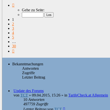
Seite
1
Gehe zu Seite:
von
30
1
2
3
4
5
…
30
Nächste
Bekanntmachungen
Antworten
Zugriffe
Letzter Beitrag
Update des Forums
von
TCT
»
09.04.2015, 15:26
» in
TarifeCheck.at Allgemein
10
Antworten
497759
Zugriffe
Letzter Beitrag
von
TCT