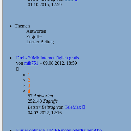
01.10.2015, 12:59
Themen
Antworten
Zugriffe
Letzter Beitrag
Drei - 20Mb Internet täglich gratis
von
mik751
»
09.08.2012, 18:59
1
2
3
4
57
Antworten
252148
Zugriffe
Letzter Beitrag
von
TeleMax
04.03.2022, 12:16
Kurier online: KURIERmobil oderKurier Abo