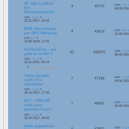
28 Tage Laufzeit
von
r a g 
4
43715
bei
06.08.201
Wertkartentarifen
von
r a g e
»
15.11.2017, 19:24
BOB Aktionstarife
von
nwg-s
4
43423
per SMS Werbung
10.06.201
von
tszr
»
19.05.2018, 17:01
EU-Roaming - wie
von
r a g 
82
428575
geht es weiter ?
06.06.201
von
r a g e
»
16.11.2016, 09:14
1
2
3
4
5
6
Yesss bessert
von
r a g 
7
47199
nach ! It´s
04.06.201
Showtime !
von
r a g e
»
18.10.2017, 17:30
HoT : 1000 MB
von
brus
7
48507
mehr zum
03.06.201
gleichen Preis !
von
r a g e
»
18.10.2017, 08:52
Alles Jugend bei
von
r a g 
0
42607