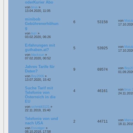
oderKurier Abo
von
brus
»
13.04.2020, 11:05
minibob
von
Matul
6
53158
Gebührenerhöhun
17.10.202
g
von
tszr
»
03.02.2020, 06:26
Erfahrungen mit
von
Matul
5
53925
guthaben.at?
17.10.202
von
blacksun
»
07.02.2020, 00:52
Jahres Tarife für
von
Boy2
9
69574
Daten?
01.09.202
von
Boy2006
»
13.07.2020, 15:42
Suche Tarif mit
von
brus
4
46161
Telefonie von
24.11.201
Österreich in die
EU
von
schmidt3121
»
22.11.2019, 15:40
Telefonie von und
von
Marce
2
44711
nach USA
18.11.201
von
Essotiger
»
08.10.2018, 17:58