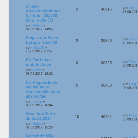
2 neue
von
Alexa
9
46915
Auslandsoptionen
17.09.201
bei bob: 100/300
Min. in die EU
von
Matula
»
07.09.2017, 14:45
Frage zum Basta
von
eigs
2
29896
Europa Treue 09
16.09.201
von
volga10
»
16.09.2017, 01:57
EU Tarif ohne
von
Wow
0
30395
mobile Daten
08.09.201
von
Wowo
»
08.09.2017, 18:03
EU-Abgeordnete
von
r a g 
0
30458
wollen teure
05.09.201
Auslandstelefonie
abschaffen
von
r a g e
»
05.09.2017, 16:44
Neue bob-Tarife
von
Free
10
46404
ab 01.02.2017
03.09.201
von
Matula
»
01.02.2017, 15:26
Gutschrift Nüvi
von
Azby