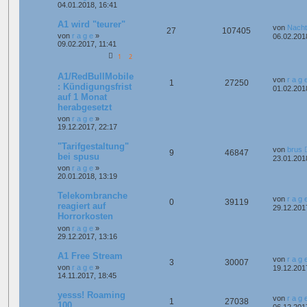
04.01.2018, 16:41
A1 wird "teurer"
von
Nacht
27
107405
von
r a g e
»
06.02.201
09.02.2017, 11:41
1
2
A1/RedBullMobile
von
r a g 
1
27250
: Kündigungsfrist
01.02.201
auf 1 Monat
herabgesetzt
von
r a g e
»
19.12.2017, 22:17
"Tarifgestaltung"
von
brus
9
46847
bei spusu
23.01.201
von
r a g e
»
20.01.2018, 13:19
Telekombranche
von
r a g 
0
39119
reagiert auf
29.12.201
Horrorkosten
von
r a g e
»
29.12.2017, 13:16
A1 Free Stream
von
r a g 
3
30007
von
r a g e
»
19.12.201
14.11.2017, 18:45
yesss! Roaming
von
r a g 
1
27038
100
06.12.201