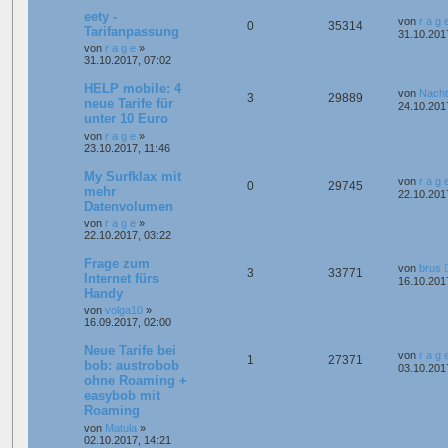
eety -
von
r a g 
0
35314
Tarifanpassung
31.10.201
von
r a g e
»
31.10.2017, 07:02
HELP mobile: 4
von
Nacht
3
29889
neue Tarife für
24.10.201
unter 10 Euro
von
r a g e
»
23.10.2017, 11:46
My Surfklax mit
von
r a g 
0
29745
mehr
22.10.201
Datenvolumen
von
r a g e
»
22.10.2017, 03:22
Frage zum
von
brus
3
33771
Internet fürs
16.10.201
Handy
von
volga10
»
16.09.2017, 02:00
Neue Tarife bei
von
r a g 
1
27371
bob: austrobob
03.10.201
ohne Roaming +
easybob mit
Roaming
von
Matula
»
02.10.2017, 14:21