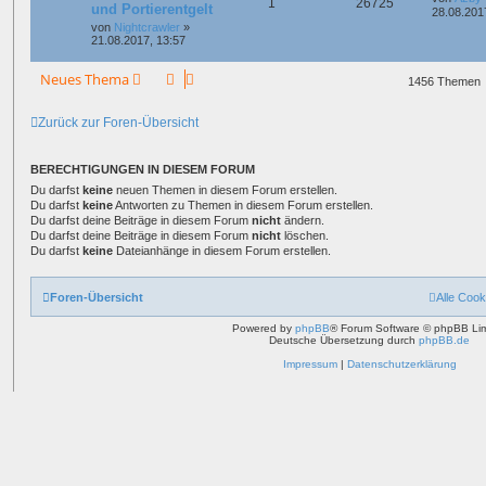
1
26725
und Portierentgelt
28.08.201
von
Nightcrawler
»
21.08.2017, 13:57
Neues Thema
1456 Themen
Zurück zur Foren-Übersicht
BERECHTIGUNGEN IN DIESEM FORUM
Du darfst
keine
neuen Themen in diesem Forum erstellen.
Du darfst
keine
Antworten zu Themen in diesem Forum erstellen.
Du darfst deine Beiträge in diesem Forum
nicht
ändern.
Du darfst deine Beiträge in diesem Forum
nicht
löschen.
Du darfst
keine
Dateianhänge in diesem Forum erstellen.
Foren-Übersicht
Alle Cook
Powered by
phpBB
® Forum Software © phpBB Lim
Deutsche Übersetzung durch
phpBB.de
Impressum
|
Datenschutzerklärung