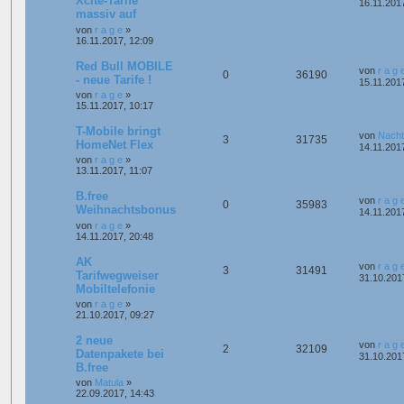
Xcite-Tarife
16.11.201
massiv auf
von
r a g e
»
16.11.2017, 12:09
Red Bull MOBILE
von
r a g 
0
36190
- neue Tarife !
15.11.201
von
r a g e
»
15.11.2017, 10:17
T-Mobile bringt
von
Nacht
3
31735
HomeNet Flex
14.11.201
von
r a g e
»
13.11.2017, 11:07
B.free
von
r a g 
0
35983
Weihnachtsbonus
14.11.201
von
r a g e
»
14.11.2017, 20:48
AK
von
r a g 
3
31491
Tarifwegweiser
31.10.201
Mobiltelefonie
von
r a g e
»
21.10.2017, 09:27
2 neue
von
r a g 
2
32109
Datenpakete bei
31.10.201
B.free
von
Matula
»
22.09.2017, 14:43