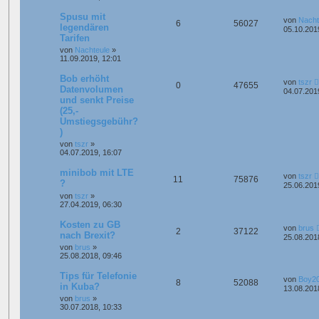
Spusu mit
von
Nacht
6
56027
legendären
05.10.201
Tarifen
von
Nachteule
»
11.09.2019, 12:01
Bob erhöht
von
tszr
0
47655
Datenvolumen
04.07.201
und senkt Preise
(25,-
Umstiegsgebühr?
)
von
tszr
»
04.07.2019, 16:07
minibob mit LTE
von
tszr
11
75876
?
25.06.201
von
tszr
»
27.04.2019, 06:30
Kosten zu GB
von
brus
2
37122
nach Brexit?
25.08.201
von
brus
»
25.08.2018, 09:46
Tips für Telefonie
von
Boy2
8
52088
in Kuba?
13.08.201
von
brus
»
30.07.2018, 10:33