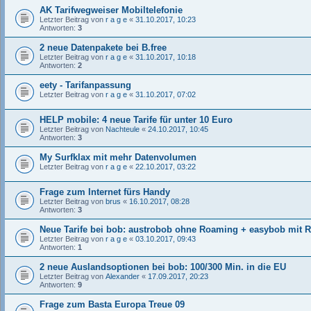
AK Tarifwegweiser Mobiltelefonie
Letzter Beitrag von
r a g e
«
31.10.2017, 10:23
Antworten:
3
2 neue Datenpakete bei B.free
Letzter Beitrag von
r a g e
«
31.10.2017, 10:18
Antworten:
2
eety - Tarifanpassung
Letzter Beitrag von
r a g e
«
31.10.2017, 07:02
HELP mobile: 4 neue Tarife für unter 10 Euro
Letzter Beitrag von
Nachteule
«
24.10.2017, 10:45
Antworten:
3
My Surfklax mit mehr Datenvolumen
Letzter Beitrag von
r a g e
«
22.10.2017, 03:22
Frage zum Internet fürs Handy
Letzter Beitrag von
brus
«
16.10.2017, 08:28
Antworten:
3
Neue Tarife bei bob: austrobob ohne Roaming + easybob mit 
Letzter Beitrag von
r a g e
«
03.10.2017, 09:43
Antworten:
1
2 neue Auslandsoptionen bei bob: 100/300 Min. in die EU
Letzter Beitrag von
Alexander
«
17.09.2017, 20:23
Antworten:
9
Frage zum Basta Europa Treue 09