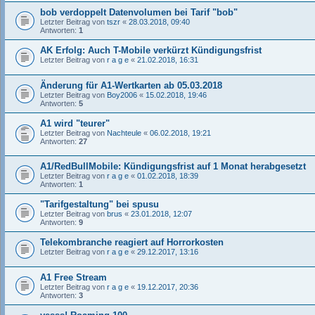
bob verdoppelt Datenvolumen bei Tarif "bob"
Letzter Beitrag von
tszr
«
28.03.2018, 09:40
Antworten:
1
AK Erfolg: Auch T-Mobile verkürzt Kündigungsfrist
Letzter Beitrag von
r a g e
«
21.02.2018, 16:31
Änderung für A1-Wertkarten ab 05.03.2018
Letzter Beitrag von
Boy2006
«
15.02.2018, 19:46
Antworten:
5
A1 wird "teurer"
Letzter Beitrag von
Nachteule
«
06.02.2018, 19:21
Antworten:
27
A1/RedBullMobile: Kündigungsfrist auf 1 Monat herabgesetzt
Letzter Beitrag von
r a g e
«
01.02.2018, 18:39
Antworten:
1
"Tarifgestaltung" bei spusu
Letzter Beitrag von
brus
«
23.01.2018, 12:07
Antworten:
9
Telekombranche reagiert auf Horrorkosten
Letzter Beitrag von
r a g e
«
29.12.2017, 13:16
A1 Free Stream
Letzter Beitrag von
r a g e
«
19.12.2017, 20:36
Antworten:
3