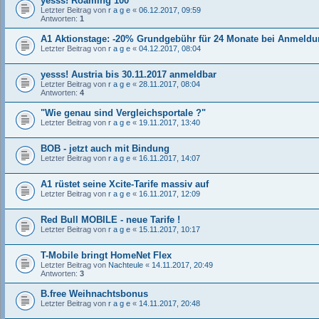
yesss! Roaming 100
Letzter Beitrag von
r a g e
«
06.12.2017, 09:59
Antworten:
1
A1 Aktionstage: -20% Grundgebühr für 24 Monate bei Anmeldun
Letzter Beitrag von
r a g e
«
04.12.2017, 08:04
yesss! Austria bis 30.11.2017 anmeldbar
Letzter Beitrag von
r a g e
«
28.11.2017, 08:04
Antworten:
4
"Wie genau sind Vergleichsportale ?"
Letzter Beitrag von
r a g e
«
19.11.2017, 13:40
BOB - jetzt auch mit Bindung
Letzter Beitrag von
r a g e
«
16.11.2017, 14:07
A1 rüstet seine Xcite-Tarife massiv auf
Letzter Beitrag von
r a g e
«
16.11.2017, 12:09
Red Bull MOBILE - neue Tarife !
Letzter Beitrag von
r a g e
«
15.11.2017, 10:17
T-Mobile bringt HomeNet Flex
Letzter Beitrag von
Nachteule
«
14.11.2017, 20:49
Antworten:
3
B.free Weihnachtsbonus
Letzter Beitrag von
r a g e
«
14.11.2017, 20:48