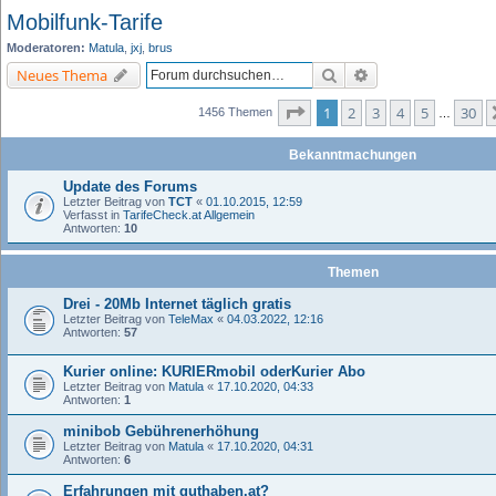
Mobilfunk-Tarife
Moderatoren:
Matula
,
jxj
,
brus
Suche
Erweiterte Suche
Neues Thema
Seite
1
von
30
1
2
3
4
5
30
1456 Themen
…
Bekanntmachungen
Update des Forums
Letzter Beitrag von
TCT
«
01.10.2015, 12:59
Verfasst in
TarifeCheck.at Allgemein
Antworten:
10
Themen
Drei - 20Mb Internet täglich gratis
Letzter Beitrag von
TeleMax
«
04.03.2022, 12:16
Antworten:
57
Kurier online: KURIERmobil oderKurier Abo
Letzter Beitrag von
Matula
«
17.10.2020, 04:33
Antworten:
1
minibob Gebührenerhöhung
Letzter Beitrag von
Matula
«
17.10.2020, 04:31
Antworten:
6
Erfahrungen mit guthaben.at?