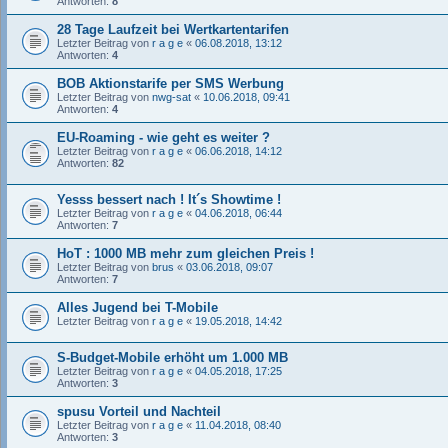
Antworten:
8
28 Tage Laufzeit bei Wertkartentarifen
Letzter Beitrag von
r a g e
«
06.08.2018, 13:12
Antworten:
4
BOB Aktionstarife per SMS Werbung
Letzter Beitrag von
nwg-sat
«
10.06.2018, 09:41
Antworten:
4
EU-Roaming - wie geht es weiter ?
Letzter Beitrag von
r a g e
«
06.06.2018, 14:12
Antworten:
82
Yesss bessert nach ! It´s Showtime !
Letzter Beitrag von
r a g e
«
04.06.2018, 06:44
Antworten:
7
HoT : 1000 MB mehr zum gleichen Preis !
Letzter Beitrag von
brus
«
03.06.2018, 09:07
Antworten:
7
Alles Jugend bei T-Mobile
Letzter Beitrag von
r a g e
«
19.05.2018, 14:42
S-Budget-Mobile erhöht um 1.000 MB
Letzter Beitrag von
r a g e
«
04.05.2018, 17:25
Antworten:
3
spusu Vorteil und Nachteil
Letzter Beitrag von
r a g e
«
11.04.2018, 08:40
Antworten:
3