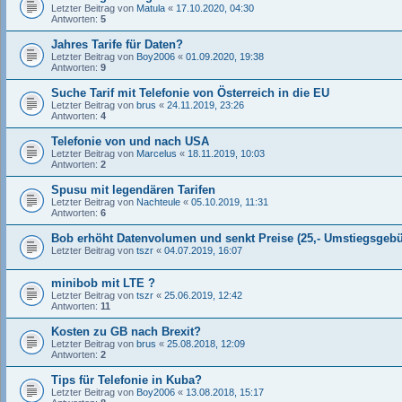
Letzter Beitrag von
Matula
«
17.10.2020, 04:30
Antworten:
5
Jahres Tarife für Daten?
Letzter Beitrag von
Boy2006
«
01.09.2020, 19:38
Antworten:
9
Suche Tarif mit Telefonie von Österreich in die EU
Letzter Beitrag von
brus
«
24.11.2019, 23:26
Antworten:
4
Telefonie von und nach USA
Letzter Beitrag von
Marcelus
«
18.11.2019, 10:03
Antworten:
2
Spusu mit legendären Tarifen
Letzter Beitrag von
Nachteule
«
05.10.2019, 11:31
Antworten:
6
Bob erhöht Datenvolumen und senkt Preise (25,- Umstiegsgeb
Letzter Beitrag von
tszr
«
04.07.2019, 16:07
minibob mit LTE ?
Letzter Beitrag von
tszr
«
25.06.2019, 12:42
Antworten:
11
Kosten zu GB nach Brexit?
Letzter Beitrag von
brus
«
25.08.2018, 12:09
Antworten:
2
Tips für Telefonie in Kuba?
Letzter Beitrag von
Boy2006
«
13.08.2018, 15:17