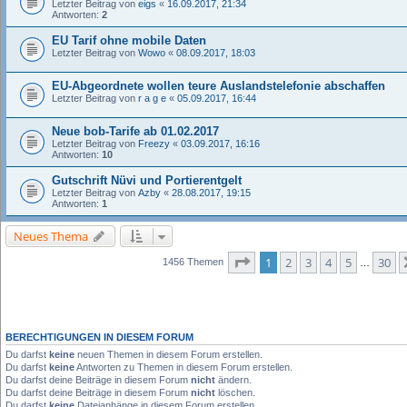
Letzter Beitrag von
eigs
«
16.09.2017, 21:34
Antworten:
2
EU Tarif ohne mobile Daten
Letzter Beitrag von
Wowo
«
08.09.2017, 18:03
EU-Abgeordnete wollen teure Auslandstelefonie abschaffen
Letzter Beitrag von
r a g e
«
05.09.2017, 16:44
Neue bob-Tarife ab 01.02.2017
Letzter Beitrag von
Freezy
«
03.09.2017, 16:16
Antworten:
10
Gutschrift Nüvi und Portierentgelt
Letzter Beitrag von
Azby
«
28.08.2017, 19:15
Antworten:
1
Neues Thema
Seite
1
von
30
1
2
3
4
5
30
1456 Themen
…
BERECHTIGUNGEN IN DIESEM FORUM
Du darfst
keine
neuen Themen in diesem Forum erstellen.
Du darfst
keine
Antworten zu Themen in diesem Forum erstellen.
Du darfst deine Beiträge in diesem Forum
nicht
ändern.
Du darfst deine Beiträge in diesem Forum
nicht
löschen.
Du darfst
keine
Dateianhänge in diesem Forum erstellen.