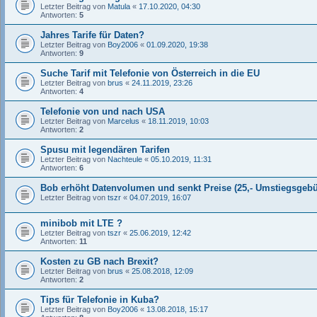
Letzter Beitrag von
Matula
«
17.10.2020, 04:30
Antworten:
5
Jahres Tarife für Daten?
Letzter Beitrag von
Boy2006
«
01.09.2020, 19:38
Antworten:
9
Suche Tarif mit Telefonie von Österreich in die EU
Letzter Beitrag von
brus
«
24.11.2019, 23:26
Antworten:
4
Telefonie von und nach USA
Letzter Beitrag von
Marcelus
«
18.11.2019, 10:03
Antworten:
2
Spusu mit legendären Tarifen
Letzter Beitrag von
Nachteule
«
05.10.2019, 11:31
Antworten:
6
Bob erhöht Datenvolumen und senkt Preise (25,- Umstiegsgeb
Letzter Beitrag von
tszr
«
04.07.2019, 16:07
minibob mit LTE ?
Letzter Beitrag von
tszr
«
25.06.2019, 12:42
Antworten:
11
Kosten zu GB nach Brexit?
Letzter Beitrag von
brus
«
25.08.2018, 12:09
Antworten:
2
Tips für Telefonie in Kuba?
Letzter Beitrag von
Boy2006
«
13.08.2018, 15:17