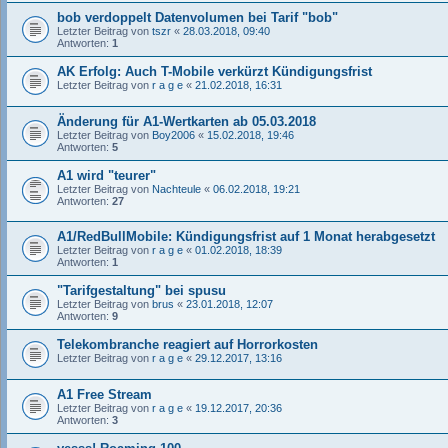
bob verdoppelt Datenvolumen bei Tarif "bob"
Letzter Beitrag von
tszr
«
28.03.2018, 09:40
Antworten:
1
AK Erfolg: Auch T-Mobile verkürzt Kündigungsfrist
Letzter Beitrag von
r a g e
«
21.02.2018, 16:31
Änderung für A1-Wertkarten ab 05.03.2018
Letzter Beitrag von
Boy2006
«
15.02.2018, 19:46
Antworten:
5
A1 wird "teurer"
Letzter Beitrag von
Nachteule
«
06.02.2018, 19:21
Antworten:
27
A1/RedBullMobile: Kündigungsfrist auf 1 Monat herabgesetzt
Letzter Beitrag von
r a g e
«
01.02.2018, 18:39
Antworten:
1
"Tarifgestaltung" bei spusu
Letzter Beitrag von
brus
«
23.01.2018, 12:07
Antworten:
9
Telekombranche reagiert auf Horrorkosten
Letzter Beitrag von
r a g e
«
29.12.2017, 13:16
A1 Free Stream
Letzter Beitrag von
r a g e
«
19.12.2017, 20:36
Antworten:
3