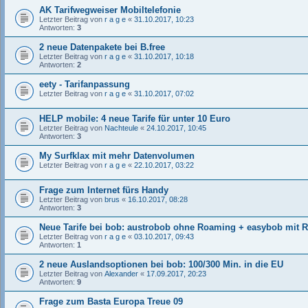
AK Tarifwegweiser Mobiltelefonie
Letzter Beitrag von
r a g e
«
31.10.2017, 10:23
Antworten:
3
2 neue Datenpakete bei B.free
Letzter Beitrag von
r a g e
«
31.10.2017, 10:18
Antworten:
2
eety - Tarifanpassung
Letzter Beitrag von
r a g e
«
31.10.2017, 07:02
HELP mobile: 4 neue Tarife für unter 10 Euro
Letzter Beitrag von
Nachteule
«
24.10.2017, 10:45
Antworten:
3
My Surfklax mit mehr Datenvolumen
Letzter Beitrag von
r a g e
«
22.10.2017, 03:22
Frage zum Internet fürs Handy
Letzter Beitrag von
brus
«
16.10.2017, 08:28
Antworten:
3
Neue Tarife bei bob: austrobob ohne Roaming + easybob mit 
Letzter Beitrag von
r a g e
«
03.10.2017, 09:43
Antworten:
1
2 neue Auslandsoptionen bei bob: 100/300 Min. in die EU
Letzter Beitrag von
Alexander
«
17.09.2017, 20:23
Antworten:
9
Frage zum Basta Europa Treue 09