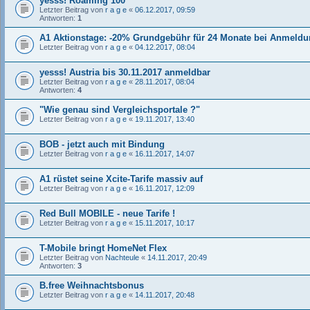
yesss! Roaming 100
Letzter Beitrag von
r a g e
«
06.12.2017, 09:59
Antworten:
1
A1 Aktionstage: -20% Grundgebühr für 24 Monate bei Anmeldun
Letzter Beitrag von
r a g e
«
04.12.2017, 08:04
yesss! Austria bis 30.11.2017 anmeldbar
Letzter Beitrag von
r a g e
«
28.11.2017, 08:04
Antworten:
4
"Wie genau sind Vergleichsportale ?"
Letzter Beitrag von
r a g e
«
19.11.2017, 13:40
BOB - jetzt auch mit Bindung
Letzter Beitrag von
r a g e
«
16.11.2017, 14:07
A1 rüstet seine Xcite-Tarife massiv auf
Letzter Beitrag von
r a g e
«
16.11.2017, 12:09
Red Bull MOBILE - neue Tarife !
Letzter Beitrag von
r a g e
«
15.11.2017, 10:17
T-Mobile bringt HomeNet Flex
Letzter Beitrag von
Nachteule
«
14.11.2017, 20:49
Antworten:
3
B.free Weihnachtsbonus
Letzter Beitrag von
r a g e
«
14.11.2017, 20:48