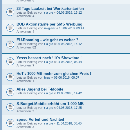
Antworten:
8
28 Tage Laufzeit bei Wertkartentarifen
Letzter Beitrag von
r a g e
«
06.08.2018, 13:12
Antworten:
4
BOB Aktionstarife per SMS Werbung
Letzter Beitrag von
nwg-sat
«
10.06.2018, 09:41
Antworten:
4
EU-Roaming - wie geht es weiter ?
Letzter Beitrag von
r a g e
«
06.06.2018, 14:12
Antworten:
82
Yesss bessert nach ! It´s Showtime !
Letzter Beitrag von
r a g e
«
04.06.2018, 06:44
Antworten:
7
HoT : 1000 MB mehr zum gleichen Preis !
Letzter Beitrag von
brus
«
03.06.2018, 09:07
Antworten:
7
Alles Jugend bei T-Mobile
Letzter Beitrag von
r a g e
«
19.05.2018, 14:42
S-Budget-Mobile erhöht um 1.000 MB
Letzter Beitrag von
r a g e
«
04.05.2018, 17:25
Antworten:
3
spusu Vorteil und Nachteil
Letzter Beitrag von
r a g e
«
11.04.2018, 08:40
Antworten:
3