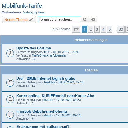
Mobilfunk-Tarife
Moderatoren:
Matula
,
jxj
,
brus
Suche
Erweiterte Suche
Neues Thema
Seite
1
von
30
1
2
3
4
5
30
1456 Themen
…
Bekanntmachungen
Update des Forums
Letzter Beitrag von
TCT
«
01.10.2015, 12:59
Verfasst in
TarifeCheck.at Allgemein
Antworten:
10
Themen
Drei - 20Mb Internet täglich gratis
Letzter Beitrag von
TeleMax
«
04.03.2022, 12:16
Antworten:
57
Kurier online: KURIERmobil oderKurier Abo
Letzter Beitrag von
Matula
«
17.10.2020, 04:33
Antworten:
1
minibob Gebührenerhöhung
Letzter Beitrag von
Matula
«
17.10.2020, 04:31
Antworten:
6
Erfahrungen mit guthaben.at?