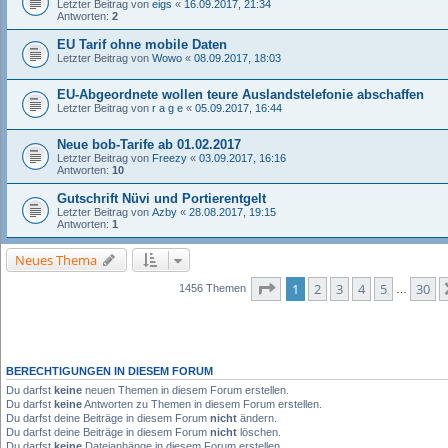
Letzter Beitrag von
eigs
«
16.09.2017, 21:34
Antworten:
2
EU Tarif ohne mobile Daten
Letzter Beitrag von
Wowo
«
08.09.2017, 18:03
EU-Abgeordnete wollen teure Auslandstelefonie abschaffen
Letzter Beitrag von
r a g e
«
05.09.2017, 16:44
Neue bob-Tarife ab 01.02.2017
Letzter Beitrag von
Freezy
«
03.09.2017, 16:16
Antworten:
10
Gutschrift Nüvi und Portierentgelt
Letzter Beitrag von
Azby
«
28.08.2017, 19:15
Antworten:
1
Neues Thema
Seite
1
von
30
1
2
3
4
5
30
1456 Themen
…
BERECHTIGUNGEN IN DIESEM FORUM
Du darfst
keine
neuen Themen in diesem Forum erstellen.
Du darfst
keine
Antworten zu Themen in diesem Forum erstellen.
Du darfst deine Beiträge in diesem Forum
nicht
ändern.
Du darfst deine Beiträge in diesem Forum
nicht
löschen.
Du darfst
keine
Dateianhänge in diesem Forum erstellen.