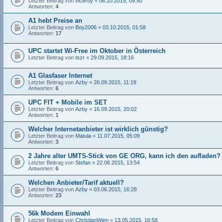
Letzter Beitrag von
viceroy
«
08.10.2015, 09:50
Antworten:
4
A1 hebt Preise an
Letzter Beitrag von
Boy2006
«
03.10.2015, 01:58
Antworten:
17
UPC startet Wi-Free im Oktober in Österreich
Letzter Beitrag von
tszr
«
29.09.2015, 18:16
A1 Glasfaser Internet
Letzter Beitrag von
Azby
«
26.09.2015, 11:19
Antworten:
6
UPC FIT + Mobile im SET
Letzter Beitrag von
Azby
«
16.09.2015, 20:02
Antworten:
1
Welcher Internetanbieter ist wirklich günstig?
Letzter Beitrag von
Matula
«
11.07.2015, 05:09
Antworten:
3
2 Jahre alter UMTS-Stick von GE ORG, kann ich den aufladen?
Letzter Beitrag von
Stefan
«
22.06.2015, 13:54
Antworten:
6
Welchen Anbieter/Tarif aktuell?
Letzter Beitrag von
Azby
«
03.06.2015, 16:28
Antworten:
23
56k Modem Einwahl
Letzter Beitrag von
ChristianWien
«
13.05.2015, 16:58