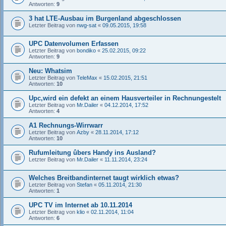
Antworten:
9
3 hat LTE-Ausbau im Burgenland abgeschlossen
Letzter Beitrag von
nwg-sat
«
09.05.2015, 19:58
UPC Datenvolumen Erfassen
Letzter Beitrag von
bondiko
«
25.02.2015, 09:22
Antworten:
9
Neu: Whatsim
Letzter Beitrag von
TeleMax
«
15.02.2015, 21:51
Antworten:
10
Upc,wird ein defekt an einem Hausverteiler in Rechnungestelt
Letzter Beitrag von
Mr.Dailer
«
04.12.2014, 17:52
Antworten:
4
A1 Rechnungs-Wirrwarr
Letzter Beitrag von
Azby
«
28.11.2014, 17:12
Antworten:
10
Rufumleitung ûbers Handy ins Ausland?
Letzter Beitrag von
Mr.Dailer
«
11.11.2014, 23:24
Welches Breitbandinternet taugt wirklich etwas?
Letzter Beitrag von
Stefan
«
05.11.2014, 21:30
Antworten:
1
UPC TV im Internet ab 10.11.2014
Letzter Beitrag von
klio
«
02.11.2014, 11:04
Antworten:
6