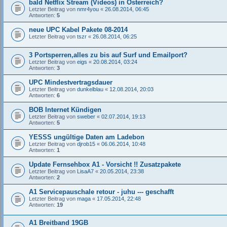
bald Netflix Stream (Videos) in Österreich?
Letzter Beitrag von
nmr4you
«
26.08.2014, 06:45
Antworten:
5
neue UPC Kabel Pakete 08-2014
Letzter Beitrag von
tszr
«
26.08.2014, 06:25
3 Portsperren,alles zu bis auf Surf und Emailport?
Letzter Beitrag von
eigs
«
20.08.2014, 03:24
Antworten:
3
UPC Mindestvertragsdauer
Letzter Beitrag von
dunkelblau
«
12.08.2014, 20:03
Antworten:
6
BOB Internet Kündigen
Letzter Beitrag von
sweber
«
02.07.2014, 19:13
Antworten:
5
YESSS ungültige Daten am Ladebon
Letzter Beitrag von
djrob15
«
06.06.2014, 10:48
Antworten:
1
Update Fernsehbox A1 - Vorsicht !! Zusatzpakete
Letzter Beitrag von
LisaA7
«
20.05.2014, 23:38
Antworten:
2
A1 Servicepauschale retour - juhu --- geschafft
Letzter Beitrag von
maga
«
17.05.2014, 22:48
Antworten:
19
A1 Breitband 19GB