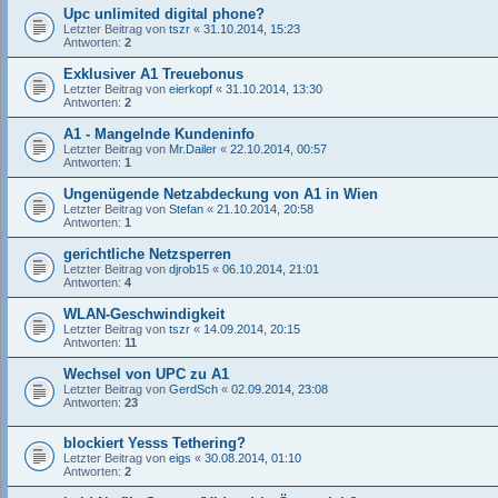
Upc unlimited digital phone?
Letzter Beitrag von
tszr
«
31.10.2014, 15:23
Antworten:
2
Exklusiver A1 Treuebonus
Letzter Beitrag von
eierkopf
«
31.10.2014, 13:30
Antworten:
2
A1 - Mangelnde Kundeninfo
Letzter Beitrag von
Mr.Dailer
«
22.10.2014, 00:57
Antworten:
1
Ungenügende Netzabdeckung von A1 in Wien
Letzter Beitrag von
Stefan
«
21.10.2014, 20:58
Antworten:
1
gerichtliche Netzsperren
Letzter Beitrag von
djrob15
«
06.10.2014, 21:01
Antworten:
4
WLAN-Geschwindigkeit
Letzter Beitrag von
tszr
«
14.09.2014, 20:15
Antworten:
11
Wechsel von UPC zu A1
Letzter Beitrag von
GerdSch
«
02.09.2014, 23:08
Antworten:
23
blockiert Yesss Tethering?
Letzter Beitrag von
eigs
«
30.08.2014, 01:10
Antworten:
2