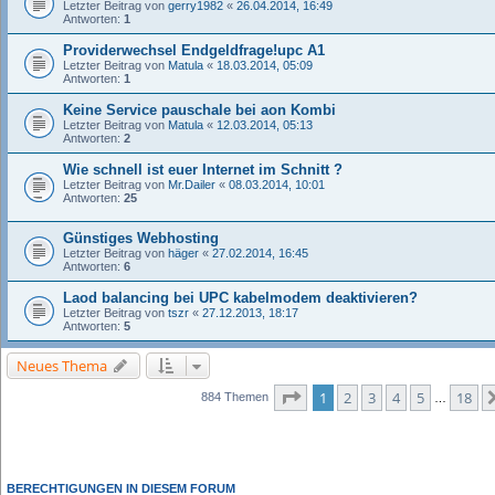
Letzter Beitrag von
gerry1982
«
26.04.2014, 16:49
Antworten:
1
Providerwechsel Endgeldfrage!upc A1
Letzter Beitrag von
Matula
«
18.03.2014, 05:09
Antworten:
1
Keine Service pauschale bei aon Kombi
Letzter Beitrag von
Matula
«
12.03.2014, 05:13
Antworten:
2
Wie schnell ist euer Internet im Schnitt ?
Letzter Beitrag von
Mr.Dailer
«
08.03.2014, 10:01
Antworten:
25
Günstiges Webhosting
Letzter Beitrag von
häger
«
27.02.2014, 16:45
Antworten:
6
Laod balancing bei UPC kabelmodem deaktivieren?
Letzter Beitrag von
tszr
«
27.12.2013, 18:17
Antworten:
5
Neues Thema
Seite
1
von
18
1
2
3
4
5
18
884 Themen
…
BERECHTIGUNGEN IN DIESEM FORUM