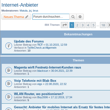
Internet-Anbieter
Moderatoren:
Matula
,
jxj
,
brus
Suche
Erweiterte Suche
Neues Thema
Seite
1
von
18
1
2
3
4
5
18
884 Themen
…
Bekanntmachungen
Update des Forums
Letzter Beitrag von
TCT
«
01.10.2015, 12:59
Verfasst in
TarifeCheck.at Allgemein
Antworten:
10
Themen
Magenta wirft Festnetz-Internet-Kunden raus
Letzter Beitrag von
blacksun
«
30.04.2021, 22:39
Antworten:
1
Voip Telefonie mit Blab Box
Letzter Beitrag von
eigs
«
22.08.2020, 22:32
Antworten:
1
WLAN Router, wo positionieren?
Letzter Beitrag von
Boy2006
«
17.12.2019, 17:34
Antworten:
5
Gesucht: Anbieter für mobiles Internet als Ersatz für festes Inte