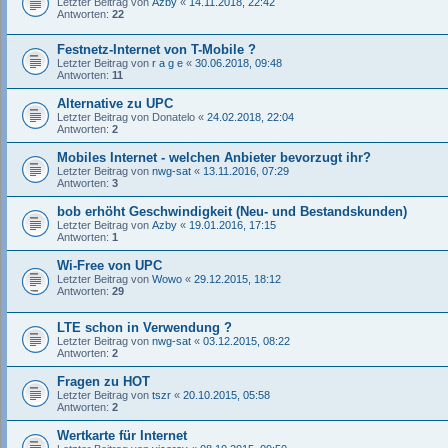
Letzter Beitrag von
Azby
«
14.11.2018, 22:42
Antworten:
22
Festnetz-Internet von T-Mobile ?
Letzter Beitrag von
r a g e
«
30.06.2018, 09:48
Antworten:
11
Alternative zu UPC
Letzter Beitrag von
Donatelo
«
24.02.2018, 22:04
Antworten:
2
Mobiles Internet - welchen Anbieter bevorzugt ihr?
Letzter Beitrag von
nwg-sat
«
13.11.2016, 07:29
Antworten:
3
bob erhöht Geschwindigkeit (Neu- und Bestandskunden)
Letzter Beitrag von
Azby
«
19.01.2016, 17:15
Antworten:
1
Wi-Free von UPC
Letzter Beitrag von
Wowo
«
29.12.2015, 18:12
Antworten:
29
LTE schon in Verwendung ?
Letzter Beitrag von
nwg-sat
«
03.12.2015, 08:22
Antworten:
2
Fragen zu HOT
Letzter Beitrag von
tszr
«
20.10.2015, 05:58
Antworten:
2
Wertkarte für Internet