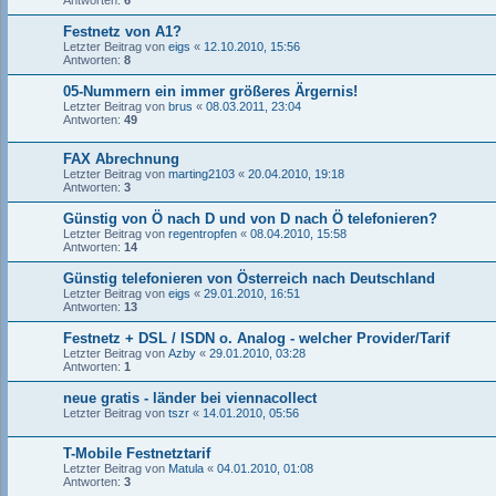
Antworten:
6
Festnetz von A1?
Letzter Beitrag von
eigs
«
12.10.2010, 15:56
Antworten:
8
05-Nummern ein immer größeres Ärgernis!
Letzter Beitrag von
brus
«
08.03.2011, 23:04
Antworten:
49
FAX Abrechnung
Letzter Beitrag von
marting2103
«
20.04.2010, 19:18
Antworten:
3
Günstig von Ö nach D und von D nach Ö telefonieren?
Letzter Beitrag von
regentropfen
«
08.04.2010, 15:58
Antworten:
14
Günstig telefonieren von Österreich nach Deutschland
Letzter Beitrag von
eigs
«
29.01.2010, 16:51
Antworten:
13
Festnetz + DSL / ISDN o. Analog - welcher Provider/Tarif
Letzter Beitrag von
Azby
«
29.01.2010, 03:28
Antworten:
1
neue gratis - länder bei viennacollect
Letzter Beitrag von
tszr
«
14.01.2010, 05:56
T-Mobile Festnetztarif
Letzter Beitrag von
Matula
«
04.01.2010, 01:08
Antworten:
3