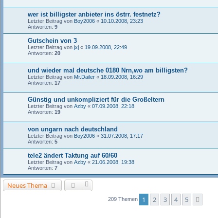
wer ist billigster anbieter ins östrr. festnetz?
Letzter Beitrag von
Boy2006
«
10.10.2008, 23:23
Antworten:
9
Gutschein von 3
Letzter Beitrag von
jxj
«
19.09.2008, 22:49
Antworten:
20
und wieder mal deutsche 0180 Nrn,wo am billigsten?
Letzter Beitrag von
Mr.Dailer
«
18.09.2008, 16:29
Antworten:
17
Günstig und unkompliziert für die Großeltern
Letzter Beitrag von
Azby
«
07.09.2008, 22:18
Antworten:
19
von ungarn nach deutschland
Letzter Beitrag von
Boy2006
«
31.07.2008, 17:17
Antworten:
5
tele2 ändert Taktung auf 60/60
Letzter Beitrag von
Azby
«
21.06.2008, 19:38
Antworten:
7
Neues Thema
1
2
3
4
5
Näch
209 Themen