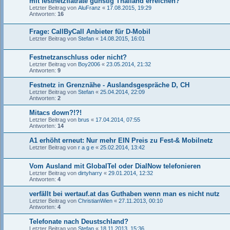
mit festnetzflatrate günstig Thailand erreichen?
Letzter Beitrag von
AluFranz
«
17.08.2015, 19:29
Antworten:
16
Frage: CallByCall Anbieter für D-Mobil
Letzter Beitrag von
Stefan
«
14.08.2015, 16:01
Festnetzanschluss oder nicht?
Letzter Beitrag von
Boy2006
«
23.05.2014, 21:32
Antworten:
9
Festnetz in Grenznähe - Auslandsgespräche D, CH
Letzter Beitrag von
Stefan
«
25.04.2014, 22:09
Antworten:
2
Mitacs down?!?!
Letzter Beitrag von
brus
«
17.04.2014, 07:55
Antworten:
14
A1 erhöht erneut: Nur mehr EIN Preis zu Fest-& Mobilnetz
Letzter Beitrag von
r a g e
«
25.02.2014, 13:42
Vom Ausland mit GlobalTel oder DialNow telefonieren
Letzter Beitrag von
dirtyharry
«
29.01.2014, 12:32
Antworten:
4
verfällt bei wertauf.at das Guthaben wenn man es nicht nutz
Letzter Beitrag von
ChristianWien
«
27.11.2013, 00:10
Antworten:
4
Telefonate nach Deustschland?
Letzter Beitrag von
Stefan
«
18.11.2013, 15:36