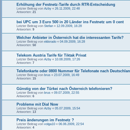
Erhöhung der Festnetz-Tarife durch RTR-Entscheidung
Letzter Beitrag von
Azby
«
26.11.2009, 22:48
Antworten:
21
bei UPC um 3 Euro 500 in 20 Länder ins Festnetz um 0 cent
Letzter Beitrag von
Stefan
«
12.09.2009, 16:28
Antworten:
9
Welcher Anbieter in Österreich hat die interessanten Tarife?
Letzter Beitrag von
eldorado
«
04.09.2009, 16:28
Antworten:
50
Telekom Austria Tarife für Tiktak Privat
Letzter Beitrag von
Azby
«
10.08.2009, 17:26
Antworten:
7
Telefonkarte oder 0800 Nummer für Telefonate nach Deutschlan
Letzter Beitrag von
brus
«
23.07.2009, 16:49
Antworten:
15
Günstig von der Türkei nach Österreich telefonieren?
Letzter Beitrag von
brus
«
09.07.2009, 22:55
Antworten:
6
Probleme mit Dial Now
Letzter Beitrag von
Azby
«
05.07.2009, 15:54
Antworten:
13
Preis änderungen im Festnetz ?
Letzter Beitrag von
volga10
«
06.06.2009, 22:54
Antworten:
4