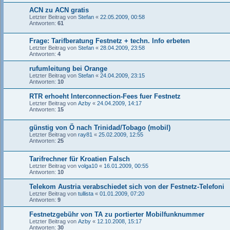
ACN zu ACN gratis
Letzter Beitrag von
Stefan
«
22.05.2009, 00:58
Antworten:
61
Frage: Tarifberatung Festnetz + techn. Info erbeten
Letzter Beitrag von
Stefan
«
28.04.2009, 23:58
Antworten:
4
rufumleitung bei Orange
Letzter Beitrag von
Stefan
«
24.04.2009, 23:15
Antworten:
10
RTR erhoeht Interconnection-Fees fuer Festnetz
Letzter Beitrag von
Azby
«
24.04.2009, 14:17
Antworten:
15
günstig von Ö nach Trinidad/Tobago (mobil)
Letzter Beitrag von
ray81
«
25.02.2009, 12:55
Antworten:
25
Tarifrechner für Kroatien Falsch
Letzter Beitrag von
volga10
«
16.01.2009, 00:55
Antworten:
10
Telekom Austria verabschiedet sich von der Festnetz-Telefoni
Letzter Beitrag von
tullista
«
01.01.2009, 07:20
Antworten:
9
Festnetzgebühr von TA zu portierter Mobilfunknummer
Letzter Beitrag von
Azby
«
12.10.2008, 15:17
Antworten:
30