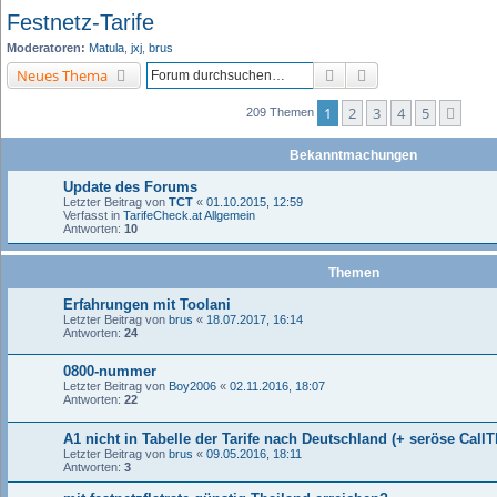
Festnetz-Tarife
Moderatoren:
Matula
,
jxj
,
brus
Suche
Erweiterte Suche
Neues Thema
1
2
3
4
5
Näch
209 Themen
Bekanntmachungen
Update des Forums
Letzter Beitrag von
TCT
«
01.10.2015, 12:59
Verfasst in
TarifeCheck.at Allgemein
Antworten:
10
Themen
Erfahrungen mit Toolani
Letzter Beitrag von
brus
«
18.07.2017, 16:14
Antworten:
24
0800-nummer
Letzter Beitrag von
Boy2006
«
02.11.2016, 18:07
Antworten:
22
A1 nicht in Tabelle der Tarife nach Deutschland (+ seröse Call
Letzter Beitrag von
brus
«
09.05.2016, 18:11
Antworten:
3