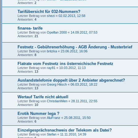
Antworten:
2
Tarifübersicht für 032-Nummern?
Letzter Beitrag von
shezi
«
02.02.2013, 12:58
Antworten:
4
finarea- tarife
Letzter Beitrag von
Opelfan 2000
«
14.09.2012, 07:53
Antworten:
21
Festnetz - Gebührenerhöhung - AGB Änderung - Musterbrief
Letzter Beitrag von
britzka
«
23.06.2012, 16:06
Antworten:
8
Flatrate vom Festnetz ins österreichische Festnetz
Letzter Beitrag von
ray81
«
10.03.2012, 11:13
Antworten:
13
Auslandstelefonie doppelt über 2 Anbieter abgerechnet?
Letzter Beitrag von
Georg Hitsch
«
06.03.2012, 18:22
Antworten:
13
Wertauf Tarife nicht aktuell
Letzter Beitrag von
ChristianWien
«
28.11.2011, 22:55
Antworten:
10
Erotik Nummer lega ?
Letzter Beitrag von
AluFranz
«
25.08.2011, 15:50
Antworten:
6
Einzelgesprächsnachweis der Telekom als Datei?
Letzter Beitrag von
Stefan
«
11.11.2010, 14:39