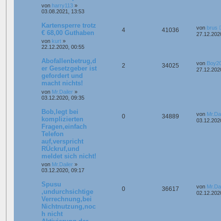
von
harry113
»
03.08.2021, 13:53
Kartensperre trotz
von
brus
4
41036
€ 68,00 Guthaben
27.12.202
von
kurt
»
22.12.2020, 00:55
Abofallenbetrug,d
von
Boy2
2
34025
er Gesetzgeber ist
27.12.202
gefordert und
macht nichts!
von
Mr.Dailer
»
03.12.2020, 09:35
Bob,legt bei
von
Mr.Dai
0
34889
komplizierten
03.12.202
Fragen,einfach
Telefon
auf,verspricht
RÜckruf,und
meldet sich nicht!
von
Mr.Dailer
»
03.12.2020, 09:17
Spusu
von
Mr.Dai
0
36617
,undurchsichtige
02.12.202
Verrechnung,bei
Nichtnutzung,noc
h nicht