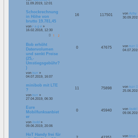
11.09.2019, 12:01
Schockrechnung
von
Azby
16
117501
in Höhe von
30.09.201
brutto 19.781,45
von
r a g e
»
16.02.2018, 12:30
1
2
Bob erhöht
von
tszr
0
47675
Datenvolumen
04.07.201
und senkt Preise
(25,-
Umstiegsgebühr?
)
von
tszr
»
04.07.2019, 16:07
minibob mit LTE
von
tszr
11
75898
?
25.06.201
von
tszr
»
27.04.2019, 06:30
Eure
von
ösdd
0
45940
Mobilfunksanbiet
09.06.201
er
von
ösdd
»
09.06.2019, 20:06
HoT Handy frei für
von
brus
2
42351