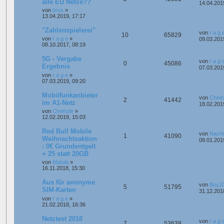
alle EU Netze??
14.04.201
von
brus
»
13.04.2019, 17:17
"Zahlenspielerei"
von
r a g 
10
65829
von
r a g e
»
09.03.201
08.10.2017, 08:19
5G - Vergabe
von
r a g 
0
45086
Ergebnis
07.03.201
von
r a g e
»
07.03.2019, 09:20
Mobilfunkanbieter
von
Chein
2
41442
im A1-Netz
18.02.201
von
Cheinzle
»
12.02.2019, 15:03
Red Bull Mobile
von
Nacht
1
41090
Weihnachtsaktion
08.01.201
: 0€ Grundentgelt
+ 25 statt 20GB
von
Matula
»
16.11.2018, 15:30
Aus für anonyme
von
Boy2
5
51795
SIM-Karten
31.12.201
von
r a g e
»
21.02.2018, 16:36
Netztest 2018
von
r a g 
7
53638