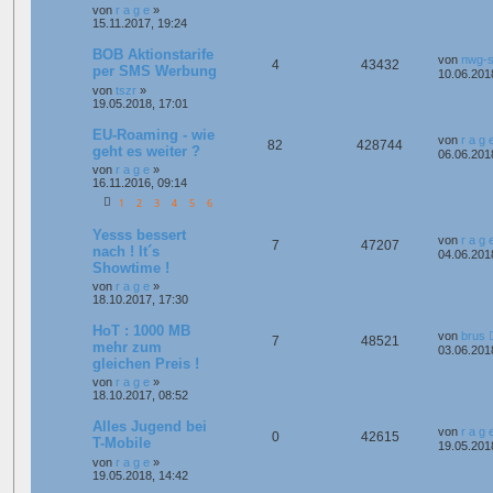
von
r a g e
»
15.11.2017, 19:24
BOB Aktionstarife
von
nwg-s
4
43432
per SMS Werbung
10.06.201
von
tszr
»
19.05.2018, 17:01
EU-Roaming - wie
von
r a g 
82
428744
geht es weiter ?
06.06.201
von
r a g e
»
16.11.2016, 09:14
1
2
3
4
5
6
Yesss bessert
von
r a g 
7
47207
nach ! It´s
04.06.201
Showtime !
von
r a g e
»
18.10.2017, 17:30
HoT : 1000 MB
von
brus
7
48521
mehr zum
03.06.201
gleichen Preis !
von
r a g e
»
18.10.2017, 08:52
Alles Jugend bei
von
r a g 
0
42615
T-Mobile
19.05.201
von
r a g e
»
19.05.2018, 14:42