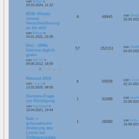
von
Stefan
»
03.03.2024, 21:22
BOB: Wieder
von
Simon
8
49945
einmal
26.09.202
Verschlechterung
en für alle!
von
Matula
»
24.01.2021, 23:35
Drei - 20Mb
von
Tele
57
252151
Internet täglich
04.03.202
gratis
von
mik751
»
09.08.2012, 18:59
1
2
3
4
Netztest 2019
von
r a g 
6
55038
von
r a g e
»
02.12.202
13.02.2020, 08:05
Dummie-Frage
von
ubunt
1
31088
zur Kündigung
23.09.202
von
Nachteule
»
10.04.2021, 19:44
Bob ->
von
Azby
1
28580
automatische
15.08.202
Änderung des
Limits bei
Softwareupdate