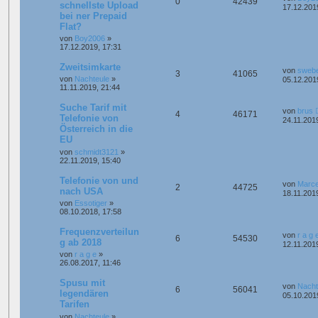
0
42439
schnellste Upload
17.12.201
bei ner Prepaid
Flat?
von
Boy2006
»
17.12.2019, 17:31
Zweitsimkarte
von
sweb
3
41065
von
Nachteule
»
05.12.201
11.11.2019, 21:44
Suche Tarif mit
von
brus
4
46171
Telefonie von
24.11.201
Österreich in die
EU
von
schmidt3121
»
22.11.2019, 15:40
Telefonie von und
von
Marce
2
44725
nach USA
18.11.201
von
Essotiger
»
08.10.2018, 17:58
Frequenzverteilun
von
r a g 
6
54530
g ab 2018
12.11.201
von
r a g e
»
26.08.2017, 11:46
Spusu mit
von
Nacht
6
56041
legendären
05.10.201
Tarifen
von
Nachteule
»