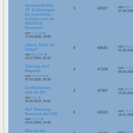
Vectone Mobile
von
eigs
3
42027
AT, Erfahrungen
07.09.202
für potentielle
Kunden und die
05XXXXX
Nummern
von
to.m.cat
»
17.04.2020, 18:06
Jahres Tarife für
von
Boy2
9
69583
Daten?
01.09.202
von
Boy2006
»
13.07.2020, 15:42
Telering wird
von
r a g 
4
47259
Magenta
05.04.202
von
Nachteule
»
07.03.2020, 09:34
Großbritanien
von
Boy2
3
47307
und die EU
15.02.202
von
brus
»
24.05.2018, 15:02
HoT Roaming -
von
r a g 
0
41620
Bescheid der TKK
15.01.202
von
r a g e
»
15.01.2020, 14:45
Was ist der
von
Boy2