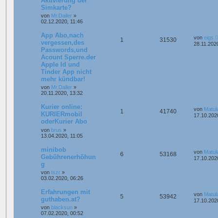
Aktivierung der
Simkarte?
von
Mr.Dailer
»
02.12.2020, 11:46
App Abo,nach
von
eigs
1
31530
vergessen,des
28.11.202
Passwords,und
Acount Sperre.der
Apple Id und
Tinder App nicht
mehr kündbar!
von
Mr.Dailer
»
20.11.2020, 13:32
Kurier online:
von
Matul
1
41740
KURIERmobil
17.10.202
oderKurier Abo
von
brus
»
13.04.2020, 11:05
minibob
von
Matul
6
53168
Gebührenerhöhun
17.10.202
g
von
tszr
»
03.02.2020, 06:26
Erfahrungen mit
von
Matul
5
53942
guthaben.at?
17.10.202
von
blacksun
»
07.02.2020, 00:52