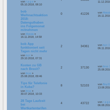
von
r a g e
»
11.12.201
05.10.2018, 08:10
bob
von
Matul
0
41226
Weihnachtsaktion
16.11.201
2018:
Datenguthaben
ins Folgemonat
mitnehmen
von
Matula
»
16.11.2018, 14:58
bob App
von
tszr
2
34361
funktioniert seit
06.11.201
Tagen nicht mehr
von
tszr
»
29.10.2018, 07:31
Kosten zu GB
von
brus
2
37130
nach Brexit?
25.08.201
von
brus
»
25.08.2018, 09:46
Tips für Telefonie
von
Boy2
8
52103
in Kuba?
13.08.201
von
brus
»
30.07.2018, 10:33
28 Tage Laufzeit
von
r a g 
4
43722
bei
06.08.201
Wertkartentarifen