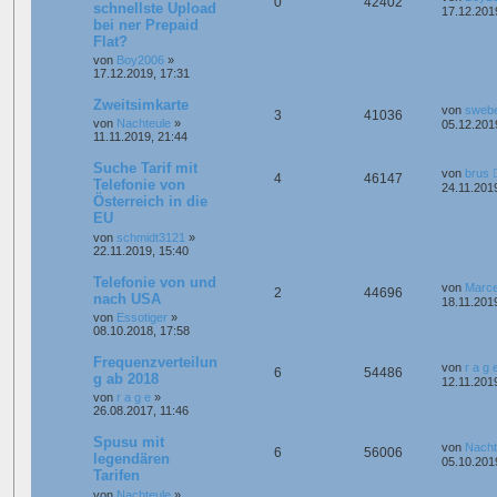
0
42402
schnellste Upload
17.12.201
bei ner Prepaid
Flat?
von
Boy2006
»
17.12.2019, 17:31
Zweitsimkarte
von
sweb
3
41036
von
Nachteule
»
05.12.201
11.11.2019, 21:44
Suche Tarif mit
von
brus
4
46147
Telefonie von
24.11.201
Österreich in die
EU
von
schmidt3121
»
22.11.2019, 15:40
Telefonie von und
von
Marce
2
44696
nach USA
18.11.201
von
Essotiger
»
08.10.2018, 17:58
Frequenzverteilun
von
r a g 
6
54486
g ab 2018
12.11.201
von
r a g e
»
26.08.2017, 11:46
Spusu mit
von
Nacht
6
56006
legendären
05.10.201
Tarifen
von
Nachteule
»