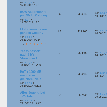
von
r a g e
»
15.11.2017, 19:24
BOB Aktionstarife
von
nwg-s
4
43413
per SMS Werbung
10.06.201
von
tszr
»
19.05.2018, 17:01
EU-Roaming - wie
von
r a g 
82
428366
geht es weiter ?
06.06.201
von
r a g e
»
16.11.2016, 09:14
1
2
3
4
5
6
Yesss bessert
von
r a g 
7
47190
nach ! It´s
04.06.201
Showtime !
von
r a g e
»
18.10.2017, 17:30
HoT : 1000 MB
von
brus
7
48493
mehr zum
03.06.201
gleichen Preis !
von
r a g e
»
18.10.2017, 08:52
Alles Jugend bei
von
r a g 
0
42600
T-Mobile
19.05.201
von
r a g e
»
19.05.2018, 14:42