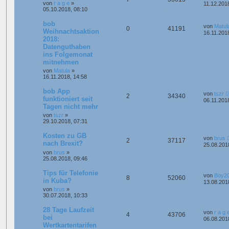
von
r a g e
»
11.12.201
05.10.2018, 08:10
bob
von
Matul
0
41191
Weihnachtsaktion
16.11.201
2018:
Datenguthaben
ins Folgemonat
mitnehmen
von
Matula
»
16.11.2018, 14:58
bob App
von
tszr
2
34340
funktioniert seit
06.11.201
Tagen nicht mehr
von
tszr
»
29.10.2018, 07:31
Kosten zu GB
von
brus
2
37117
nach Brexit?
25.08.201
von
brus
»
25.08.2018, 09:46
Tips für Telefonie
von
Boy2
8
52060
in Kuba?
13.08.201
von
brus
»
30.07.2018, 10:33
28 Tage Laufzeit
von
r a g 
4
43706
bei
06.08.201
Wertkartentarifen