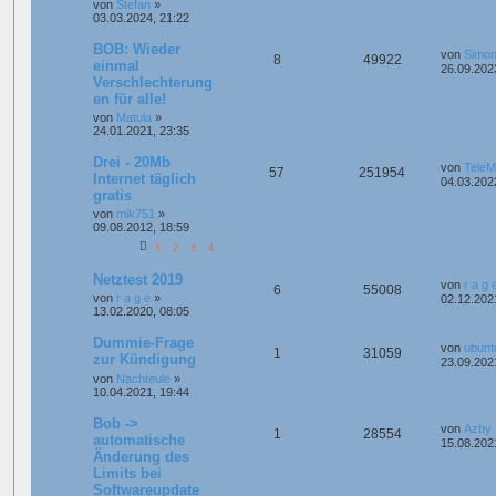
von
Stefan
»
03.03.2024, 21:22
BOB: Wieder
von
Simon
8
49922
einmal
26.09.202
Verschlechterung
en für alle!
von
Matula
»
24.01.2021, 23:35
Drei - 20Mb
von
Tele
57
251954
Internet täglich
04.03.202
gratis
von
mik751
»
09.08.2012, 18:59
1
2
3
4
Netztest 2019
von
r a g 
6
55008
von
r a g e
»
02.12.202
13.02.2020, 08:05
Dummie-Frage
von
ubunt
1
31059
zur Kündigung
23.09.202
von
Nachteule
»
10.04.2021, 19:44
Bob ->
von
Azby
1
28554
automatische
15.08.202
Änderung des
Limits bei
Softwareupdate