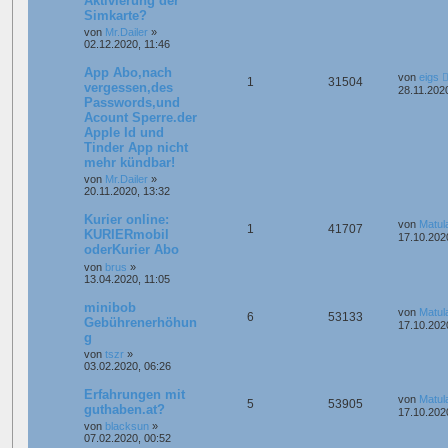
Aktivierung der
Simkarte?
von
Mr.Dailer
»
02.12.2020, 11:46
App Abo,nach
von
eigs
1
31504
vergessen,des
28.11.202
Passwords,und
Acount Sperre.der
Apple Id und
Tinder App nicht
mehr kündbar!
von
Mr.Dailer
»
20.11.2020, 13:32
Kurier online:
von
Matul
1
41707
KURIERmobil
17.10.202
oderKurier Abo
von
brus
»
13.04.2020, 11:05
minibob
von
Matul
6
53133
Gebührenerhöhun
17.10.202
g
von
tszr
»
03.02.2020, 06:26
Erfahrungen mit
von
Matul
5
53905
guthaben.at?
17.10.202
von
blacksun
»
07.02.2020, 00:52