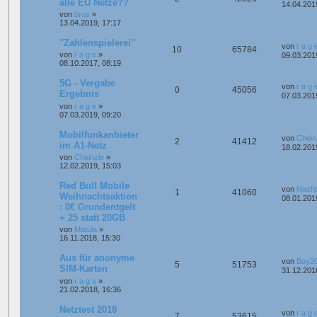
alle EU Netze??
14.04.201
von
brus
»
13.04.2019, 17:17
"Zahlenspielerei"
von
r a g 
10
65784
von
r a g e
»
09.03.201
08.10.2017, 08:19
5G - Vergabe
von
r a g 
0
45056
Ergebnis
07.03.201
von
r a g e
»
07.03.2019, 09:20
Mobilfunkanbieter
von
Chein
2
41412
im A1-Netz
18.02.201
von
Cheinzle
»
12.02.2019, 15:03
Red Bull Mobile
von
Nacht
1
41060
Weihnachtsaktion
08.01.201
: 0€ Grundentgelt
+ 25 statt 20GB
von
Matula
»
16.11.2018, 15:30
Aus für anonyme
von
Boy2
5
51753
SIM-Karten
31.12.201
von
r a g e
»
21.02.2018, 16:36
Netztest 2018
von
r a g 
7
53615