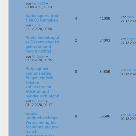
von
harry113
»
03.08.2021, 13:53
Kartensperre trotz
von
brus
4
41008
€ 68,00 Guthaben
27.12.202
von
kurt
»
22.12.2020, 00:55
Abofallenbetrug,d
von
Boy2
2
34003
er Gesetzgeber ist
27.12.202
gefordert und
macht nichts!
von
Mr.Dailer
»
03.12.2020, 09:35
Bob,legt bei
von
Mr.Dai
0
34859
komplizierten
03.12.202
Fragen,einfach
Telefon
auf,verspricht
RÜckruf,und
meldet sich nicht!
von
Mr.Dailer
»
03.12.2020, 09:17
Spusu
von
Mr.Dai
0
36586
,undurchsichtige
02.12.202
Verrechnung,bei
Nichtnutzung,noc
h nicht