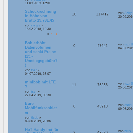
11.09.2019, 12:01
Schockrechnung
von
Azby
16
117412
in Höhe von
30.09.201
brutto 19.781,45
von
r a g e
»
16.02.2018, 12:30
1
2
Bob erhöht
von
tszr
0
47641
Datenvolumen
04.07.201
und senkt Preise
(25,-
Umstiegsgebühr?
)
von
tszr
»
04.07.2019, 16:07
minibob mit LTE
von
tszr
11
75856
?
25.06.201
von
tszr
»
27.04.2019, 06:30
Eure
von
ösdd
0
45913
Mobilfunksanbiet
09.06.201
er
von
ösdd
»
09.06.2019, 20:06
HoT Handy frei für
von
brus
2
42326