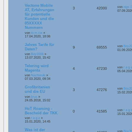
Vectone Mobile
von
eigs
3
42000
AT, Erfahrungen
07.09.202
für potentielle
Kunden und die
05XXXXX
Nummern
von
to.m.cat
»
17.04.2020, 18:06
Jahres Tarife für
von
Boy2
9
69555
Daten?
01.09.202
von
Boy2006
»
13.07.2020, 15:42
Telering wird
von
r a g 
4
47230
Magenta
05.04.202
von
Nachteule
»
07.03.2020, 09:34
Großbritanien
von
Boy2
3
47276
und die EU
15.02.202
von
brus
»
24.05.2018, 15:02
HoT Roaming -
von
r a g 
0
41585
Bescheid der TKK
15.01.202
von
r a g e
»
15.01.2020, 14:45
Was ist der
von
Boy2