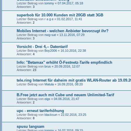
Letzter Beitrag von
tommy
«
07.04.2017, 05:18
Antworten:
3
superbob für 10.000 Kunden mit 20GB statt 3GB
Letzter Beitrag von
r a g e
«
01.02.2017, 11:41
Antworten:
2
Mobiles Internet - welchen Anbieter bevorzugt ihr?
Letzter Beitrag von
nwg-sat
«
13.11.2016, 07:29
Antworten:
3
Vorsicht - Drei 4,-- Datentarif
Letzter Beitrag von
Boy2006
«
16.10.2016, 22:38
Antworten:
4
Info: "Betamax" erhöht Ö-Festnetz-Tarife empfindlich
Letzter Beitrag von
brus
«
20.09.2016, 12:07
Antworten:
23
tele.ring Internet für daheim mit gratis WLAN-Router ab 19.09.
Letzter Beitrag von
Matula
«
16.09.2016, 08:20
B.Free jetzt auch mit Cube und neuem Unlimited-Tarif
Letzter Beitrag von
eigs
«
04.06.2016, 21:47
Antworten:
2
upc - erneut tariferhöhung
Letzter Beitrag von
blacksun
«
22.02.2016, 23:25
Antworten:
8
spusu langsam
Letzter Beitrag von
tommy
«
16.02.2016, 09:15