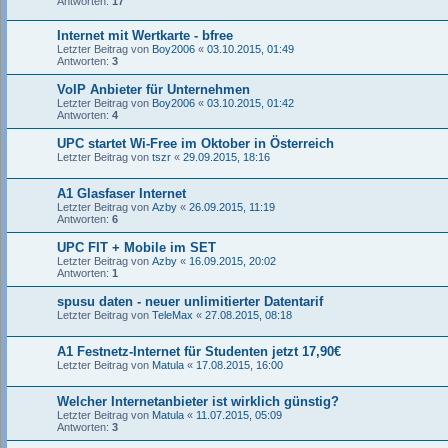
Antworten:
17
Internet mit Wertkarte - bfree
Letzter Beitrag von
Boy2006
«
03.10.2015, 01:49
Antworten:
3
VoIP Anbieter für Unternehmen
Letzter Beitrag von
Boy2006
«
03.10.2015, 01:42
Antworten:
4
UPC startet Wi-Free im Oktober in Österreich
Letzter Beitrag von
tszr
«
29.09.2015, 18:16
A1 Glasfaser Internet
Letzter Beitrag von
Azby
«
26.09.2015, 11:19
Antworten:
6
UPC FIT + Mobile im SET
Letzter Beitrag von
Azby
«
16.09.2015, 20:02
Antworten:
1
spusu daten - neuer unlimitierter Datentarif
Letzter Beitrag von
TeleMax
«
27.08.2015, 08:18
A1 Festnetz-Internet für Studenten jetzt 17,90€
Letzter Beitrag von
Matula
«
17.08.2015, 16:00
Welcher Internetanbieter ist wirklich günstig?
Letzter Beitrag von
Matula
«
11.07.2015, 05:09
Antworten:
3