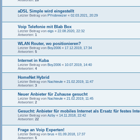
Antworten:
26
aDSL Simple wird eingestellt
Letzter Beitrag von
PYrobreezer
«
02.03.2021, 20:29
Voip Telefonie mit Blab Box
Letzter Beitrag von
eigs
«
22.08.2020, 22:32
Antworten:
1
WLAN Router, wo positionieren?
Letzter Beitrag von
Boy2006
«
17.12.2019, 17:34
Antworten:
5
Internet in Kuba
Letzter Beitrag von
Boy2006
«
10.07.2019, 14:40
Antworten:
4
HomeNet Hybrid
Letzter Beitrag von
Nachteule
«
21.02.2019, 11:47
Antworten:
3
Neuer Anbieter für Zuhause gesucht
Letzter Beitrag von
Nachteule
«
21.02.2019, 11:45
Antworten:
2
Gesucht: Anbieter für mobiles Internet als Ersatz für festes Inte
Letzter Beitrag von
Azby
«
14.11.2018, 22:42
Antworten:
22
Frage an Voip Experten!
Letzter Beitrag von
brus
«
01.09.2018, 17:37
Antworten:
5