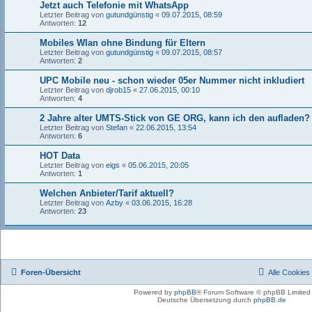
Jetzt auch Telefonie mit WhatsApp
Letzter Beitrag von
gutundgünstig
«
09.07.2015, 08:59
Antworten:
12
Mobiles Wlan ohne Bindung für Eltern
Letzter Beitrag von
gutundgünstig
«
09.07.2015, 08:57
Antworten:
2
UPC Mobile neu - schon wieder 05er Nummer nicht inkludiert
Letzter Beitrag von
djrob15
«
27.06.2015, 00:10
Antworten:
4
2 Jahre alter UMTS-Stick von GE ORG, kann ich den aufladen?
Letzter Beitrag von
Stefan
«
22.06.2015, 13:54
Antworten:
6
HOT Data
Letzter Beitrag von
eigs
«
05.06.2015, 20:05
Antworten:
1
Welchen Anbieter/Tarif aktuell?
Letzter Beitrag von
Azby
«
03.06.2015, 16:28
Antworten:
23
Foren-Übersicht
Alle Cookies
Powered by
phpBB
® Forum Software © phpBB Limited
Deutsche Übersetzung durch
phpBB.de