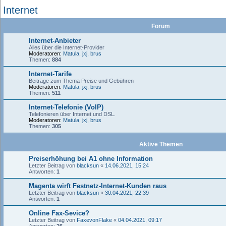
Internet
Forum
Internet-Anbieter
Alles über die Internet-Provider
Moderatoren:
Matula
,
jxj
,
brus
Themen:
884
Internet-Tarife
Beiträge zum Thema Preise und Gebühren
Moderatoren:
Matula
,
jxj
,
brus
Themen:
511
Internet-Telefonie (VoIP)
Telefonieren über Internet und DSL.
Moderatoren:
Matula
,
jxj
,
brus
Themen:
305
Aktive Themen
Preiserhöhung bei A1 ohne Information
Letzter Beitrag von
blacksun
«
14.06.2021, 15:24
Antworten:
1
Magenta wirft Festnetz-Internet-Kunden raus
Letzter Beitrag von
blacksun
«
30.04.2021, 22:39
Antworten:
1
Online Fax-Sevice?
Letzter Beitrag von
FaxevonFlake
«
04.04.2021, 09:17