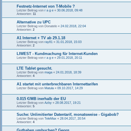
Festnetz-Internet von T-Mobile ?
Letzter Beitrag von
r a g e
«
30.06.2018, 09:48
Antworten:
11
Alternative zu UPC
Letzter Beitrag von
Donatelo
«
24.02.2018, 22:04
Antworten:
2
A1 Internet + TV ab 29.1.18
Letzter Beitrag von
ray81
«
31.01.2018, 15:03
Antworten:
2
LIWEST - Kundmachung für Internet-Kunden
Letzter Beitrag von
r a g e
«
29.01.2018, 20:11
LTE Tablet gesucht.
Letzter Beitrag von
maga
«
24.01.2018, 18:39
Antworten:
4
A1 startet mit unterbrechbaren Internettarifen
Letzter Beitrag von
Matula
«
09.10.2017, 14:29
0.015 €/MB inerhalb der EU
Letzter Beitrag von
Azby
«
28.08.2017, 19:21
Antworten:
5
Suche: Unlimitierter Datentarif, monatsweise - Gigabob?
Letzter Beitrag von
TeleMax
«
28.04.2017, 20:54
Antworten:
4
Guthaben umbuchen? Georg