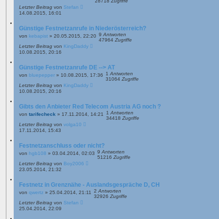
28718
Zugriffe
Letzter Beitrag
von
Stefan
14.08.2015, 16:01
Günstige Festnetzanrufe in Niederösterreich?
9
Antworten
von
kebapist
»
20.05.2015, 22:20
47964
Zugriffe
Letzter Beitrag
von
KingDaddy
10.08.2015, 20:16
Günstige Festnetzanrufe DE --> AT
1
Antworten
von
bluepepper
»
10.08.2015, 17:36
31064
Zugriffe
Letzter Beitrag
von
KingDaddy
10.08.2015, 20:16
Gibts den Anbieter Red Telecom Austria AG noch ?
1
Antworten
von
tarifecheck
»
17.11.2014, 14:21
34418
Zugriffe
Letzter Beitrag
von
volga10
17.11.2014, 15:43
Festnetzanschluss oder nicht?
9
Antworten
von
hgb108
»
03.04.2014, 02:03
51216
Zugriffe
Letzter Beitrag
von
Boy2006
23.05.2014, 21:32
Festnetz in Grenznähe - Auslandsgespräche D, CH
2
Antworten
von
qwertz
»
25.04.2014, 21:11
32926
Zugriffe
Letzter Beitrag
von
Stefan
25.04.2014, 22:09