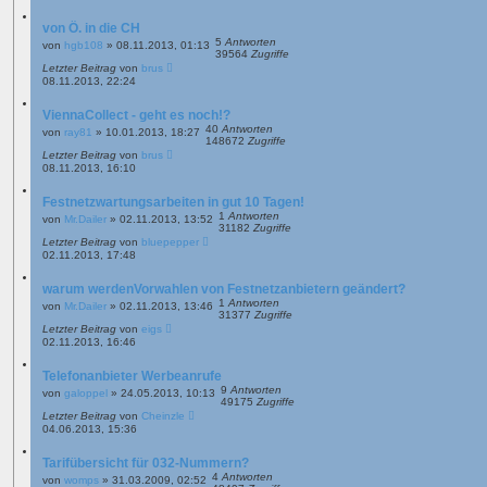
von Ö. in die CH
5
Antworten
von
hgb108
»
08.11.2013, 01:13
39564
Zugriffe
Letzter Beitrag
von
brus
08.11.2013, 22:24
ViennaCollect - geht es noch!?
40
Antworten
von
ray81
»
10.01.2013, 18:27
148672
Zugriffe
Letzter Beitrag
von
brus
08.11.2013, 16:10
Festnetzwartungsarbeiten in gut 10 Tagen!
1
Antworten
von
Mr.Dailer
»
02.11.2013, 13:52
31182
Zugriffe
Letzter Beitrag
von
bluepepper
02.11.2013, 17:48
warum werdenVorwahlen von Festnetzanbietern geändert?
1
Antworten
von
Mr.Dailer
»
02.11.2013, 13:46
31377
Zugriffe
Letzter Beitrag
von
eigs
02.11.2013, 16:46
Telefonanbieter Werbeanrufe
9
Antworten
von
galoppel
»
24.05.2013, 10:13
49175
Zugriffe
Letzter Beitrag
von
Cheinzle
04.06.2013, 15:36
Tarifübersicht für 032-Nummern?
4
Antworten
von
womps
»
31.03.2009, 02:52