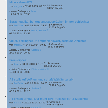
Mitacs down?!?!
14
Antworten
von
ma_oa
»
02.09.2005, 07:52
68250
Zugriffe
Letzter Beitrag
von
brus
17.04.2014, 07:55
Sprachqualität bei Auslandsgesprächen immer schlechter!
5
Antworten
von
Mr.Dailer
»
01.03.2014, 05:22
41639
Zugriffe
Letzter Beitrag
von
Georg Hitsch
03.04.2014, 13:53
talk2U / billingnet --> empfehlenswert, seriöuse Anbieter
20
Antworten
von
fritschi2
»
14.02.2014, 09:52
88638
Zugriffe
Letzter Beitrag
von
Stefan
24.03.2014, 00:39
Freevoipdeal
31
Antworten
von
brus
»
08.11.2013, 22:27
132396
Zugriffe
Letzter Beitrag
von
ChristianWien
12.03.2014, 00:33
A1 stellt auf VoIP um und schaft Wählämter ab!
1
Antworten
von
Mr.Dailer
»
08.03.2014, 10:05
30923
Zugriffe
Letzter Beitrag
von
Stefan
08.03.2014, 11:25
A1 erhöht erneut: Nur mehr EIN Preis zu Fest-& Mobilnetz
0
Antworten
von
r a g e
»
25.02.2014, 13:42
29655
Zugriffe
Letzter Beitrag
von
r a g e