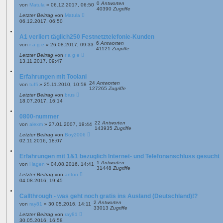
0
Antworten
von
Matula
»
06.12.2017, 06:50
40390
Zugriffe
Letzter Beitrag
von
Matula
06.12.2017, 06:50
A1 verliert täglich250 Festnetztelefonie-Kunden
6
Antworten
von
r a g e
»
26.08.2017, 09:33
41121
Zugriffe
Letzter Beitrag
von
r a g e
13.11.2017, 09:47
Erfahrungen mit Toolani
24
Antworten
von
tuffi
»
25.11.2010, 10:58
127265
Zugriffe
Letzter Beitrag
von
brus
18.07.2017, 16:14
0800-nummer
22
Antworten
von
alexm
»
27.01.2007, 19:44
143935
Zugriffe
Letzter Beitrag
von
Boy2006
02.11.2016, 18:07
Erfahrungen mit 1&1 bezüglich Internet- und Telefonanschluss gesucht
1
Antworten
von
Hagen
»
04.08.2016, 14:41
31448
Zugriffe
Letzter Beitrag
von
anton
04.08.2016, 19:45
Callthrough - was geht noch gratis ins Ausland (Deutschland)!?
2
Antworten
von
ray81
»
30.05.2016, 14:11
33013
Zugriffe
Letzter Beitrag
von
ray81
30.05.2016, 16:58