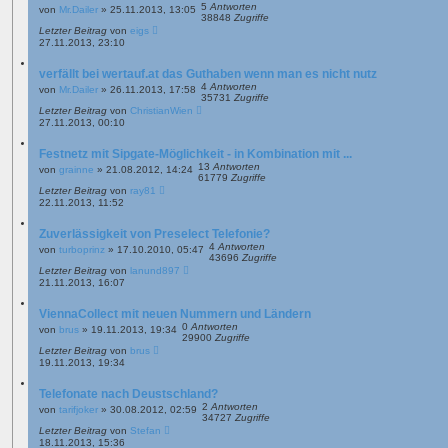
5
Antworten
von
Mr.Dailer
»
25.11.2013, 13:05
38848
Zugriffe
Letzter Beitrag
von
eigs
27.11.2013, 23:10
verfällt bei wertauf.at das Guthaben wenn man es nicht nutz
4
Antworten
von
Mr.Dailer
»
26.11.2013, 17:58
35731
Zugriffe
Letzter Beitrag
von
ChristianWien
27.11.2013, 00:10
Festnetz mit Sipgate-Möglichkeit - in Kombination mit ...
13
Antworten
von
grainne
»
21.08.2012, 14:24
61779
Zugriffe
Letzter Beitrag
von
ray81
22.11.2013, 11:52
Zuverlässigkeit von Preselect Telefonie?
4
Antworten
von
turboprinz
»
17.10.2010, 05:47
43696
Zugriffe
Letzter Beitrag
von
lanund897
21.11.2013, 16:07
ViennaCollect mit neuen Nummern und Ländern
0
Antworten
von
brus
»
19.11.2013, 19:34
29900
Zugriffe
Letzter Beitrag
von
brus
19.11.2013, 19:34
Telefonate nach Deustschland?
2
Antworten
von
tarifjoker
»
30.08.2012, 02:59
34727
Zugriffe
Letzter Beitrag
von
Stefan
18.11.2013, 15:36