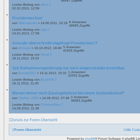
48497
Zugriffe
Letzter Beitrag
von
shezi
02.02.2013, 12:58
Providerwechsel
6
Antworten
von
Willensdorfer
»
14.06.2011, 20:18
49065
Zugriffe
Letzter Beitrag
von
eigs
14.01.2013, 17:58
Avocalis überschreibt ungefragt Preselection !?
5
Antworten
von
Mr.Dailer
»
19.10.2012, 19:46
41919
Zugriffe
Letzter Beitrag
von
Horstl
19.11.2012, 16:53
Seit Rufnummernportierung nur noch eingeschränkt erreichbar
1
Antworten
von
berndy2001
»
14.11.2012, 16:32
32552
Zugriffe
Letzter Beitrag
von
Boy2006
18.11.2012, 11:45
Warum immer noch Zusatzgebühren bei einem Auslandsanruf?
2
Antworten
von
Opelfan 2000
»
14.09.2012, 07:49
36463
Zugriffe
Letzter Beitrag
von
ChristianWien
14.09.2012, 11:39
Zurück zur Foren-Übersicht
Foren-Übersicht
Alle Cook
Powered by
phpBB
® Forum Software © phpBB Lim