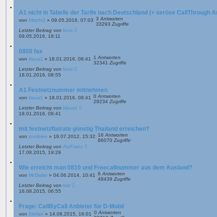
A1 nicht in Tabelle der Tarife nach Deutschland (+ seröse CallThrough A
3
Antworten
von
fritschi2
»
09.05.2016, 07:03
33293
Zugriffe
Letzter Beitrag
von
brus
09.05.2016, 18:11
0800 fax
1
Antworten
von
klaus1
»
18.01.2016, 08:41
32341
Zugriffe
Letzter Beitrag
von
brus
18.01.2016, 08:55
A1 Festnetznummer mitnehmen
0
Antworten
von
klaus1
»
18.01.2016, 08:41
29234
Zugriffe
Letzter Beitrag
von
klaus1
18.01.2016, 08:41
mit festnetzflatrate günstig Thailand erreichen?
16
Antworten
von
zombiee
»
19.07.2012, 15:32
86070
Zugriffe
Letzter Beitrag
von
AluFranz
17.08.2015, 19:29
Wie erreicht man 0810 und Freecallnummer aus dem Ausland?
6
Antworten
von
Mr.Dailer
»
04.06.2014, 10:41
48439
Zugriffe
Letzter Beitrag
von
tszr
16.08.2015, 06:55
Frage: CallByCall Anbieter für D-Mobil
0
Antworten
von
Stefan
»
14.08.2015, 16:01