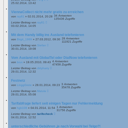
25.02.2014, 13:42
ViennaCollect nicht mehr gratis zu erreichen
34
Antworten
von
ray81
»
02.01.2014, 20:28
135436
Zugriffe
Letzter Beitrag
von
ray81
03.02.2014, 14:05
Mit dem Handy billig ins Ausland telefonieren
28
Antworten
von
Birgit_1989
»
27.03.2012, 09:30
111921
Zugriffe
Letzter Beitrag
von
Stefan
30.01.2014, 19:08
Vom Ausland mit GlobalTel oder DialNow telefonieren
4
Antworten
von
brus
»
19.05.2010, 09:43
47456
Zugriffe
Letzter Beitrag
von
dirtyharry
29.01.2014, 12:32
Festnetz
3
Antworten
von
LinggGrete
»
28.01.2014, 09:23
35478
Zugriffe
Letzter Beitrag
von
Matula
29.01.2014, 05:08
Tarifabfrage liefert seit einigen Tagen nur Fehlermeldung
1
Antworten
von
hgb108
»
04.01.2014, 11:54
31756
Zugriffe
Letzter Beitrag
von
tarifecheck
04.01.2014, 12:52
unterschiedliche Gebühren ,je nach Vorwahl bei Telgo?!