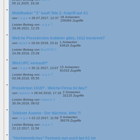
a
05.11.2025, 19:18
g
Mobilfunker "3" kauft Tele 2: Angriff auf A1
18
Antworten
von
r a g e
»
28.07.2017, 12:37
159384
Zugriffe
Letzter Beitrag
von
r a g e
29.06.2021, 12:25
Welche Preselection Anbieter gibts, 1012 insolvent?
1
Antworten
von
dany5
»
16.04.2019, 23:11
43619
Zugriffe
Letzter Beitrag
von
Boy2006
24.06.2019, 15:29
Wird UPC verkauft?
15
Antworten
von
r a g e
»
30.11.2017, 13:07
81033
Zugriffe
Letzter Beitrag
von
r a g e
03.08.2018, 05:55
Preselction 1018? - Welche Firma ist das?
2
Antworten
von
mabene
»
28.04.2018, 17:18
32125
Zugriffe
Letzter Beitrag
von
mabene
30.04.2018, 08:02
Telekom Austria : Der Nächste, bitte ?!
0
Antworten
von
r a g e
»
22.12.2017, 11:58
39378
Zugriffe
Letzter Beitrag
von
r a g e
22.12.2017, 11:58
"Herkömmliches" Festnetz nun auch bei A1 tot