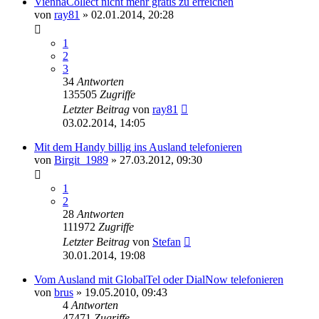
ViennaCollect nicht mehr gratis zu erreichen
von
ray81
»
02.01.2014, 20:28
1
2
3
34
Antworten
135505
Zugriffe
Letzter Beitrag
von
ray81
03.02.2014, 14:05
Mit dem Handy billig ins Ausland telefonieren
von
Birgit_1989
»
27.03.2012, 09:30
1
2
28
Antworten
111972
Zugriffe
Letzter Beitrag
von
Stefan
30.01.2014, 19:08
Vom Ausland mit GlobalTel oder DialNow telefonieren
von
brus
»
19.05.2010, 09:43
4
Antworten
47471
Zugriffe