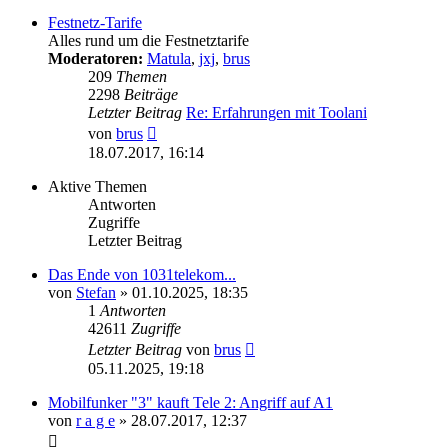
Festnetz-Tarife
Alles rund um die Festnetztarife
Moderatoren:
Matula
,
jxj
,
brus
209
Themen
2298
Beiträge
Letzter Beitrag
Re: Erfahrungen mit Toolani
Neuester
von
brus
Beitrag
18.07.2017, 16:14
Aktive Themen
Antworten
Zugriffe
Letzter Beitrag
Das Ende von 1031telekom...
von
Stefan
»
01.10.2025, 18:35
1
Antworten
42611
Zugriffe
Letzter Beitrag
von
brus
05.11.2025, 19:18
Mobilfunker "3" kauft Tele 2: Angriff auf A1
von
r a g e
»
28.07.2017, 12:37