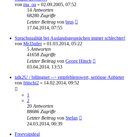
von
ma_oa
»
02.09.2005, 07:52
14
Antworten
68280
Zugriffe
Letzter Beitrag
von
brus
17.04.2014, 07:55
Sprachqualität bei Auslandsgesprächen immer schlechter!
von
Mr.Dailer
»
01.03.2014, 05:22
5
Antworten
41658
Zugriffe
Letzter Beitrag
von
Georg Hitsch
03.04.2014, 13:53
talk2U / billingnet --> empfehlenswert, seriöuse Anbieter
von
fritschi2
»
14.02.2014, 09:52
1
2
20
Antworten
88686
Zugriffe
Letzter Beitrag
von
Stefan
24.03.2014, 00:39
Freevoipdeal