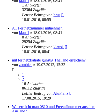
von
klaus1
»
18.01.2016, 08:41
1
Antworten
32364
Zugriffe
Letzter Beitrag
von
brus
18.01.2016, 08:55
A1 Festnetznummer mitnehmen
von
klaus1
»
18.01.2016, 08:41
0
Antworten
29254
Zugriffe
Letzter Beitrag
von
klaus1
18.01.2016, 08:41
mit festnetzflatrate günstig Thailand erreichen?
von
zombiee
»
19.07.2012, 15:32
1
2
16
Antworten
86112
Zugriffe
Letzter Beitrag
von
AluFranz
17.08.2015, 19:29
Wie erreicht man 0810 und Freecallnummer aus dem
Ausland?