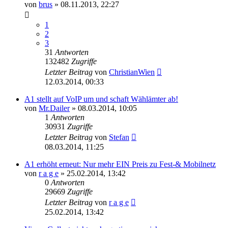
von
brus
»
08.11.2013, 22:27
1
2
3
31
Antworten
132482
Zugriffe
Letzter Beitrag
von
ChristianWien
12.03.2014, 00:33
A1 stellt auf VoIP um und schaft Wählämter ab!
von
Mr.Dailer
»
08.03.2014, 10:05
1
Antworten
30931
Zugriffe
Letzter Beitrag
von
Stefan
08.03.2014, 11:25
A1 erhöht erneut: Nur mehr EIN Preis zu Fest-& Mobilnetz
von
r a g e
»
25.02.2014, 13:42
0
Antworten
29669
Zugriffe
Letzter Beitrag
von
r a g e
25.02.2014, 13:42