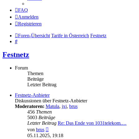
FAQ
Anmelden
Registrieren
Foren-Übersicht
Tarife in Österreich
Festnetz
Suche
Festnetz
Forum
Themen
Beiträge
Letzter Beitrag
Festnetz-Anbieter
Diskussionen über Festnetz-Anbieter
Moderatoren:
Matula
,
jxj
,
brus
456
Themen
5003
Beiträge
Letzter Beitrag
Re: Das Ende von 1031telekom.…
Neuester
von
brus
Beitrag
05.11.2025, 19:18