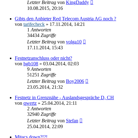
Letzter Beitrag
von
KingDaddy
10.08.2015, 20:16
Gibts den Anbieter Red Telecom Austria AG noch ?
von
tarifecheck
»
17.11.2014, 14:21
1
Antworten
34434
Zugriffe
Letzter Beitrag
von
volga10
17.11.2014, 15:43
Festnetzanschluss oder nicht?
von
hgb108
»
03.04.2014, 02:03
9
Antworten
51251
Zugriffe
Letzter Beitrag
von
Boy2006
23.05.2014, 21:32
Festnetz in Grenznähe - Auslandsgespräche D, CH
von
qwertz
»
25.04.2014, 21:11
2
Antworten
32940
Zugriffe
Letzter Beitrag
von
Stefan
25.04.2014, 22:09
Mitacs down?!?!