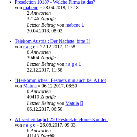
Preselction 1018? - Welche Firma ist das?
von
mabene
»
28.04.2018, 17:18
2
Antworten
32146
Zugriffe
Letzter Beitrag
von
mabene
30.04.2018, 08:02
Telekom Austria : Der Nächste, bitte ?!
von
r a g e
»
22.12.2017, 11:58
0
Antworten
39404
Zugriffe
Letzter Beitrag
von
r a g e
22.12.2017, 11:58
"Herkömmliches" Festnetz nun auch bei A1 tot
von
Matula
»
06.12.2017, 06:50
0
Antworten
40410
Zugriffe
Letzter Beitrag
von
Matula
06.12.2017, 06:50
A1 verliert täglich250 Festnetztelefonie-Kunden
von
r a g e
»
26.08.2017, 09:33
6
Antworten
41143
Zugriffe