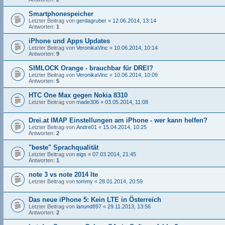
Smartphonespeicher
Letzter Beitrag von
gerdagruber
«
12.06.2014, 13:14
Antworten:
1
iPhone und Apps Updates
Letzter Beitrag von
VeronikaVinc
«
10.06.2014, 10:14
Antworten:
9
SIMLOCK Orange - brauchbar für DREI?
Letzter Beitrag von
VeronikaVinc
«
10.06.2014, 10:09
Antworten:
5
HTC One Max gegen Nokia 8310
Letzter Beitrag von
made306
«
03.05.2014, 11:08
Drei.at IMAP Einstellungen am iPhone - wer kann helfen?
Letzter Beitrag von
Andre01
«
15.04.2014, 10:25
Antworten:
2
"beste" Sprachqualität
Letzter Beitrag von
eigs
«
07.03.2014, 21:45
Antworten:
1
note 3 vs note 2014 lte
Letzter Beitrag von
tommy
«
28.01.2014, 20:59
Das neue iPhone 5: Kein LTE in Österreich
Letzter Beitrag von
lanund897
«
29.11.2013, 13:56
Antworten:
2