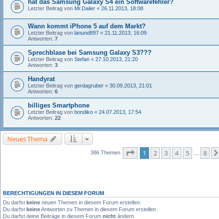
hat das Samsung Galaxy S4 ein Softwarefehler?
Letzter Beitrag von
Mr.Dailer
«
26.11.2013, 18:08
Wann kommt iPhone 5 auf dem Markt?
Letzter Beitrag von
lanund897
«
21.11.2013, 16:09
Antworten:
7
Sprechblase bei Samsung Galaxy S3???
Letzter Beitrag von
Stefan
«
27.10.2013, 21:20
Antworten:
3
Handyrat
Letzter Beitrag von
gerdagruber
«
30.09.2013, 21:01
Antworten:
6
billiges Smartphone
Letzter Beitrag von
bondiko
«
24.07.2013, 17:54
Antworten:
22
Neues Thema
Seite
1
von
8
1
2
3
4
5
8
386 Themen
…
BERECHTIGUNGEN IN DIESEM FORUM
Du darfst
keine
neuen Themen in diesem Forum erstellen.
Du darfst
keine
Antworten zu Themen in diesem Forum erstellen.
Du darfst deine Beiträge in diesem Forum
nicht
ändern.