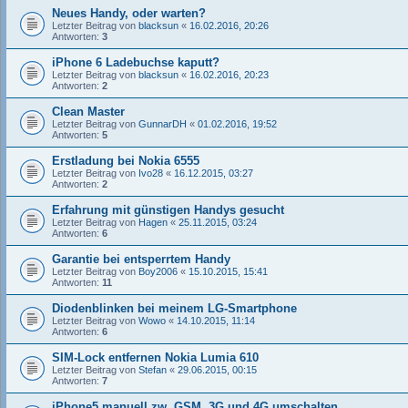
Neues Handy, oder warten?
Letzter Beitrag von
blacksun
«
16.02.2016, 20:26
Antworten:
3
iPhone 6 Ladebuchse kaputt?
Letzter Beitrag von
blacksun
«
16.02.2016, 20:23
Antworten:
2
Clean Master
Letzter Beitrag von
GunnarDH
«
01.02.2016, 19:52
Antworten:
5
Erstladung bei Nokia 6555
Letzter Beitrag von
Ivo28
«
16.12.2015, 03:27
Antworten:
2
Erfahrung mit günstigen Handys gesucht
Letzter Beitrag von
Hagen
«
25.11.2015, 03:24
Antworten:
6
Garantie bei entsperrtem Handy
Letzter Beitrag von
Boy2006
«
15.10.2015, 15:41
Antworten:
11
Diodenblinken bei meinem LG-Smartphone
Letzter Beitrag von
Wowo
«
14.10.2015, 11:14
Antworten:
6
SIM-Lock entfernen Nokia Lumia 610
Letzter Beitrag von
Stefan
«
29.06.2015, 00:15
Antworten:
7
iPhone5 manuell zw. GSM, 3G und 4G umschalten