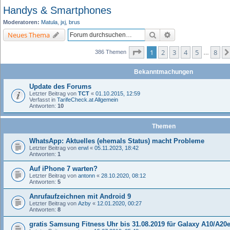
Handys & Smartphones
Moderatoren:
Matula
,
jxj
,
brus
Suche
Erweiterte Suche
Neues Thema
Seite
1
von
8
1
2
3
4
5
8
386 Themen
…
Bekanntmachungen
Update des Forums
Letzter Beitrag von
TCT
«
01.10.2015, 12:59
Verfasst in
TarifeCheck.at Allgemein
Antworten:
10
Themen
WhatsApp: Aktuelles (ehemals Status) macht Probleme
Letzter Beitrag von
erwl
«
05.11.2023, 18:42
Antworten:
1
Auf iPhone 7 warten?
Letzter Beitrag von
antonn
«
28.10.2020, 08:12
Antworten:
5
Anrufaufzeichnen mit Android 9
Letzter Beitrag von
Azby
«
12.01.2020, 00:27
Antworten:
8
gratis Samsung Fitness Uhr bis 31.08.2019 für Galaxy A10/A20