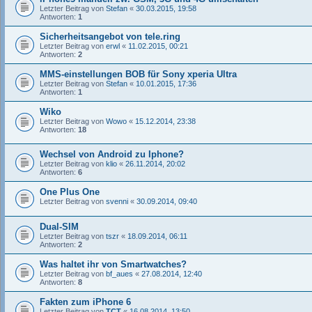
Letzter Beitrag von
Stefan
«
30.03.2015, 19:58
Antworten:
1
Sicherheitsangebot von tele.ring
Letzter Beitrag von
erwl
«
11.02.2015, 00:21
Antworten:
2
MMS-einstellungen BOB für Sony xperia Ultra
Letzter Beitrag von
Stefan
«
10.01.2015, 17:36
Antworten:
1
Wiko
Letzter Beitrag von
Wowo
«
15.12.2014, 23:38
Antworten:
18
Wechsel von Android zu Iphone?
Letzter Beitrag von
klio
«
26.11.2014, 20:02
Antworten:
6
One Plus One
Letzter Beitrag von
svenni
«
30.09.2014, 09:40
Dual-SIM
Letzter Beitrag von
tszr
«
18.09.2014, 06:11
Antworten:
2
Was haltet ihr von Smartwatches?
Letzter Beitrag von
bf_aues
«
27.08.2014, 12:40
Antworten:
8
Fakten zum iPhone 6
Letzter Beitrag von
TCT
«
16.08.2014, 13:50