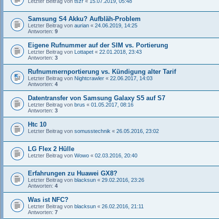
Letzter Beitrag von
tszr
«
15.07.2019, 05:48
Samsung S4 Akku? Aufbläh-Problem
Letzter Beitrag von
aurian
«
24.06.2019, 14:25
Antworten:
9
Eigene Rufnummer auf der SIM vs. Portierung
Letzter Beitrag von
Lottapet
«
22.01.2018, 23:43
Antworten:
3
Rufnummernportierung vs. Kündigung alter Tarif
Letzter Beitrag von
Nightcrawler
«
22.06.2017, 14:03
Antworten:
4
Datentransfer von Samsung Galaxy S5 auf S7
Letzter Beitrag von
brus
«
01.05.2017, 08:16
Antworten:
3
Htc 10
Letzter Beitrag von
somusstechnik
«
26.05.2016, 23:02
LG Flex 2 Hülle
Letzter Beitrag von
Wowo
«
02.03.2016, 20:40
Erfahrungen zu Huawei GX8?
Letzter Beitrag von
blacksun
«
29.02.2016, 23:26
Antworten:
4
Was ist NFC?
Letzter Beitrag von
blacksun
«
26.02.2016, 21:11
Antworten:
7