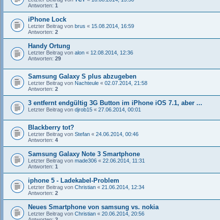
Antworten:
1
iPhone Lock
Letzter Beitrag von
brus
«
15.08.2014, 16:59
Antworten:
2
Handy Ortung
Letzter Beitrag von
alon
«
12.08.2014, 12:36
Antworten:
29
Samsung Galaxy S plus abzugeben
Letzter Beitrag von
Nachteule
«
02.07.2014, 21:58
Antworten:
2
3 entfernt endgültig 3G Button im iPhone iOS 7.1, aber ...
Letzter Beitrag von
djrob15
«
27.06.2014, 00:01
Blackberry tot?
Letzter Beitrag von
Stefan
«
24.06.2014, 00:46
Antworten:
4
Samsung Galaxy Note 3 Smartphone
Letzter Beitrag von
made306
«
22.06.2014, 11:31
Antworten:
1
iphone 5 - Ladekabel-Problem
Letzter Beitrag von
Christian
«
21.06.2014, 12:34
Antworten:
2
Neues Smartphone von samsung vs. nokia
Letzter Beitrag von
Christian
«
20.06.2014, 20:56
Antworten:
2