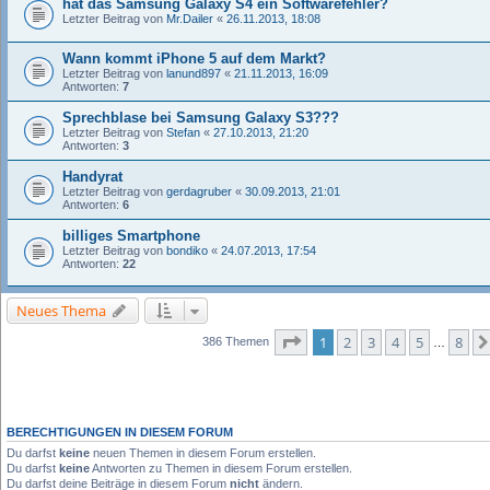
hat das Samsung Galaxy S4 ein Softwarefehler?
Letzter Beitrag von
Mr.Dailer
«
26.11.2013, 18:08
Wann kommt iPhone 5 auf dem Markt?
Letzter Beitrag von
lanund897
«
21.11.2013, 16:09
Antworten:
7
Sprechblase bei Samsung Galaxy S3???
Letzter Beitrag von
Stefan
«
27.10.2013, 21:20
Antworten:
3
Handyrat
Letzter Beitrag von
gerdagruber
«
30.09.2013, 21:01
Antworten:
6
billiges Smartphone
Letzter Beitrag von
bondiko
«
24.07.2013, 17:54
Antworten:
22
Neues Thema
Seite
1
von
8
1
2
3
4
5
8
386 Themen
…
BERECHTIGUNGEN IN DIESEM FORUM
Du darfst
keine
neuen Themen in diesem Forum erstellen.
Du darfst
keine
Antworten zu Themen in diesem Forum erstellen.
Du darfst deine Beiträge in diesem Forum
nicht
ändern.