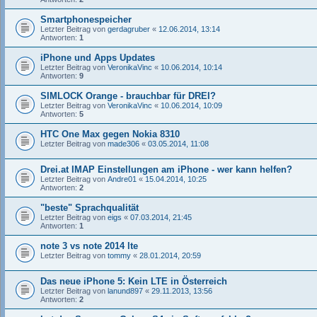
Smartphonespeicher
Letzter Beitrag von
gerdagruber
«
12.06.2014, 13:14
Antworten:
1
iPhone und Apps Updates
Letzter Beitrag von
VeronikaVinc
«
10.06.2014, 10:14
Antworten:
9
SIMLOCK Orange - brauchbar für DREI?
Letzter Beitrag von
VeronikaVinc
«
10.06.2014, 10:09
Antworten:
5
HTC One Max gegen Nokia 8310
Letzter Beitrag von
made306
«
03.05.2014, 11:08
Drei.at IMAP Einstellungen am iPhone - wer kann helfen?
Letzter Beitrag von
Andre01
«
15.04.2014, 10:25
Antworten:
2
"beste" Sprachqualität
Letzter Beitrag von
eigs
«
07.03.2014, 21:45
Antworten:
1
note 3 vs note 2014 lte
Letzter Beitrag von
tommy
«
28.01.2014, 20:59
Das neue iPhone 5: Kein LTE in Österreich
Letzter Beitrag von
lanund897
«
29.11.2013, 13:56
Antworten:
2