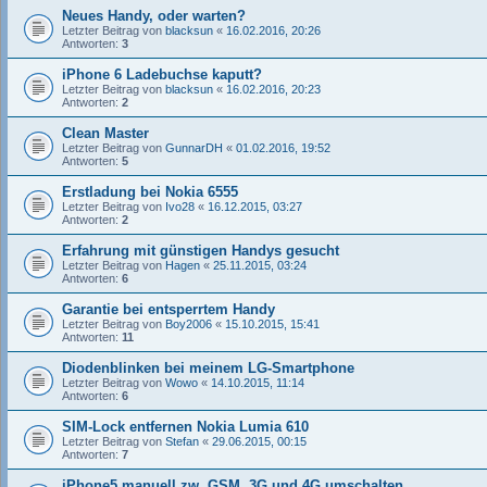
Neues Handy, oder warten?
Letzter Beitrag von
blacksun
«
16.02.2016, 20:26
Antworten:
3
iPhone 6 Ladebuchse kaputt?
Letzter Beitrag von
blacksun
«
16.02.2016, 20:23
Antworten:
2
Clean Master
Letzter Beitrag von
GunnarDH
«
01.02.2016, 19:52
Antworten:
5
Erstladung bei Nokia 6555
Letzter Beitrag von
Ivo28
«
16.12.2015, 03:27
Antworten:
2
Erfahrung mit günstigen Handys gesucht
Letzter Beitrag von
Hagen
«
25.11.2015, 03:24
Antworten:
6
Garantie bei entsperrtem Handy
Letzter Beitrag von
Boy2006
«
15.10.2015, 15:41
Antworten:
11
Diodenblinken bei meinem LG-Smartphone
Letzter Beitrag von
Wowo
«
14.10.2015, 11:14
Antworten:
6
SIM-Lock entfernen Nokia Lumia 610
Letzter Beitrag von
Stefan
«
29.06.2015, 00:15
Antworten:
7
iPhone5 manuell zw. GSM, 3G und 4G umschalten