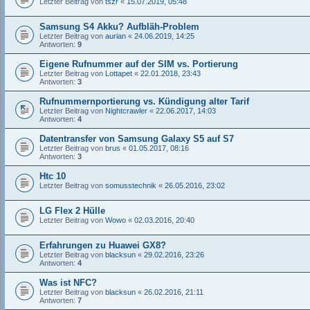
Letzter Beitrag von
tszr
«
15.07.2019, 05:48
Samsung S4 Akku? Aufbläh-Problem
Letzter Beitrag von
aurian
«
24.06.2019, 14:25
Antworten:
9
Eigene Rufnummer auf der SIM vs. Portierung
Letzter Beitrag von
Lottapet
«
22.01.2018, 23:43
Antworten:
3
Rufnummernportierung vs. Kündigung alter Tarif
Letzter Beitrag von
Nightcrawler
«
22.06.2017, 14:03
Antworten:
4
Datentransfer von Samsung Galaxy S5 auf S7
Letzter Beitrag von
brus
«
01.05.2017, 08:16
Antworten:
3
Htc 10
Letzter Beitrag von
somusstechnik
«
26.05.2016, 23:02
LG Flex 2 Hülle
Letzter Beitrag von
Wowo
«
02.03.2016, 20:40
Erfahrungen zu Huawei GX8?
Letzter Beitrag von
blacksun
«
29.02.2016, 23:26
Antworten:
4
Was ist NFC?
Letzter Beitrag von
blacksun
«
26.02.2016, 21:11
Antworten:
7