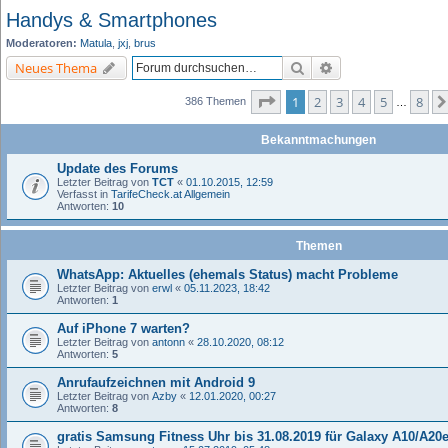
Handys & Smartphones
Moderatoren:
Matula
,
jxj
,
brus
Suche
Erweiterte Suche
Neues Thema
Seite
1
von
8
1
2
3
4
5
8
386 Themen
…
Bekanntmachungen
Update des Forums
Letzter Beitrag von
TCT
«
01.10.2015, 12:59
Verfasst in
TarifeCheck.at Allgemein
Antworten:
10
Themen
WhatsApp: Aktuelles (ehemals Status) macht Probleme
Letzter Beitrag von
erwl
«
05.11.2023, 18:42
Antworten:
1
Auf iPhone 7 warten?
Letzter Beitrag von
antonn
«
28.10.2020, 08:12
Antworten:
5
Anrufaufzeichnen mit Android 9
Letzter Beitrag von
Azby
«
12.01.2020, 00:27
Antworten:
8
gratis Samsung Fitness Uhr bis 31.08.2019 für Galaxy A10/A20