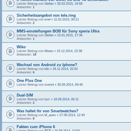
Letzter Beitrag von
Stefan
«
30.03.2015, 19:58
Antworten:
1
Sicherheitsangebot von tele.ring
Letzter Beitrag von
erwl
«
11.02.2015, 00:21
Antworten:
2
MMS-einstellungen BOB für Sony xperia Ultra
Letzter Beitrag von
Stefan
«
10.01.2015, 17:36
Antworten:
1
Wiko
Letzter Beitrag von
Wowo
«
15.12.2014, 23:38
Antworten:
18
Wechsel von Android zu Iphone?
Letzter Beitrag von
klio
«
26.11.2014, 20:02
Antworten:
6
One Plus One
Letzter Beitrag von
svenni
«
30.09.2014, 09:40
Dual-SIM
Letzter Beitrag von
tszr
«
18.09.2014, 06:11
Antworten:
2
Was haltet ihr von Smartwatches?
Letzter Beitrag von
bf_aues
«
27.08.2014, 12:40
Antworten:
8
Fakten zum iPhone 6
Letzter Beitrag von
TCT
«
16.08.2014, 13:50