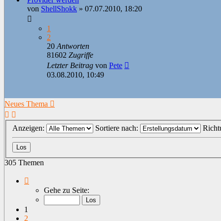
von
ShellShokk
»
07.07.2010, 18:20
1
2
20
Antworten
81602
Zugriffe
Letzter Beitrag
von
Pete
03.08.2010, 10:49
Neues Thema
Anzeigen:
Sortiere nach:
Richt
305 Themen
Seite
1
Gehe zu Seite:
von
7
1
2