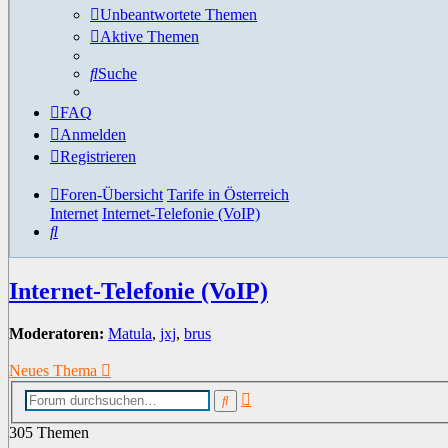
Unbeantwortete Themen
Aktive Themen
Suche
FAQ
Anmelden
Registrieren
Foren-Übersicht
Tarife in Österreich
Internet
Internet-Telefonie (VoIP)
Suche
Internet-Telefonie (VoIP)
Moderatoren:
Matula
,
jxj
,
brus
Neues Thema
Erweiterte
Suche
Suche
305 Themen