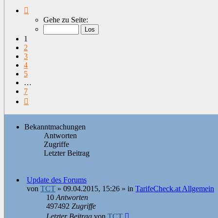
Seite
1
Gehe zu Seite:
von
7
1
2
3
4
5
…
7
Nächste
Bekanntmachungen
Antworten
Zugriffe
Letzter Beitrag
Update des Forums
von
TCT
»
09.04.2015, 15:26
» in
TarifeCheck.at Allgemein
10
Antworten
497492
Zugriffe
Letzter Beitrag
von
TCT