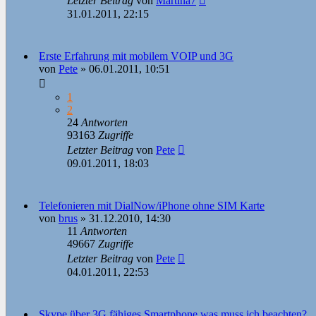
Letzter Beitrag
von
Martina7
31.01.2011, 22:15
Erste Erfahrung mit mobilem VOIP und 3G
von
Pete
»
06.01.2011, 10:51
1
2
24
Antworten
93163
Zugriffe
Letzter Beitrag
von
Pete
09.01.2011, 18:03
Telefonieren mit DialNow/iPhone ohne SIM Karte
von
brus
»
31.12.2010, 14:30
11
Antworten
49667
Zugriffe
Letzter Beitrag
von
Pete
04.01.2011, 22:53
Skype über 3G fähiges Smartphone was muss ich beachten?