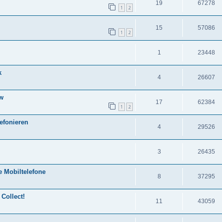
19
67278
1
2
15
57086
1
2
1
23448
k
4
26607
ow
17
62384
1
2
efonieren
4
29526
3
26435
e Mobiltelefone
8
37295
 Collect!
11
43059