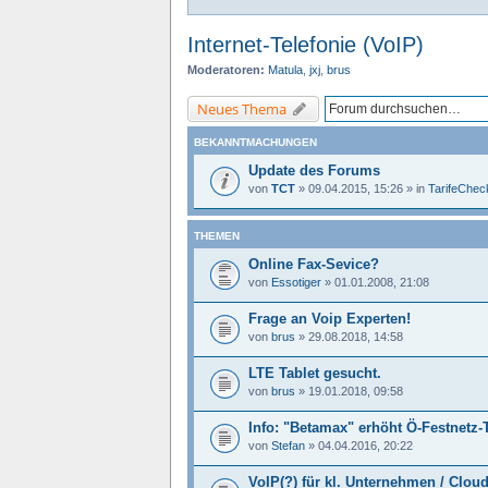
Internet-Telefonie (VoIP)
Moderatoren:
Matula
,
jxj
,
brus
Neues Thema
BEKANNTMACHUNGEN
Update des Forums
von
TCT
»
09.04.2015, 15:26
» in
TarifeCheck
THEMEN
Online Fax-Sevice?
von
Essotiger
»
01.01.2008, 21:08
Frage an Voip Experten!
von
brus
»
29.08.2018, 14:58
LTE Tablet gesucht.
von
brus
»
19.01.2018, 09:58
Info: "Betamax" erhöht Ö-Festnetz-
von
Stefan
»
04.04.2016, 20:22
VoIP(?) für kl. Unternehmen / Cloud