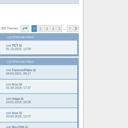
Seite
1
von
7
1
2
3
4
5
7
Nächste
305 Themen
…
LETZTER BEITRAG
von
TCT
01.10.2015, 12:59
LETZTER BEITRAG
von
FaxevonFlake
04.04.2021, 09:17
von
brus
01.09.2018, 17:37
von
maga
24.01.2018, 18:39
von
brus
20.09.2016, 12:07
von
Boy2006