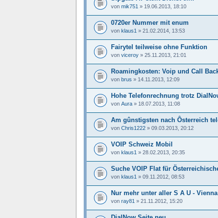
von
mik751
»
19.06.2013, 18:10
0720er Nummer mit enum
von
klaus1
»
21.02.2014, 13:53
Fairytel teilweise ohne Funktion
von
viceroy
»
25.11.2013, 21:01
Roamingkosten: Voip und Call Bac
von
brus
»
14.11.2013, 12:09
Hohe Telefonrechnung trotz DialN
von
Aura
»
18.07.2013, 11:08
Am gûnstigsten nach Ôsterreich tel
von
Chris1222
»
09.03.2013, 20:12
VOIP Schweiz Mobil
von
klaus1
»
28.02.2013, 20:35
Suche VOIP Flat für Österreichisch
von
klaus1
»
09.11.2012, 08:53
Nur mehr unter aller S A U - Vienna
von
ray81
»
21.11.2012, 15:20
DialNow Seite neu