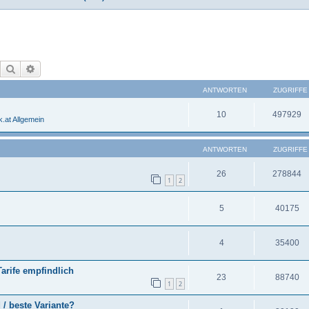
Suche
Erweiterte Suche
ANTWORTEN
ZUGRIFFE
10
497929
.at Allgemein
ANTWORTEN
ZUGRIFFE
26
278844
1
2
5
40175
4
35400
Tarife empfindlich
23
88740
1
2
 / beste Variante?