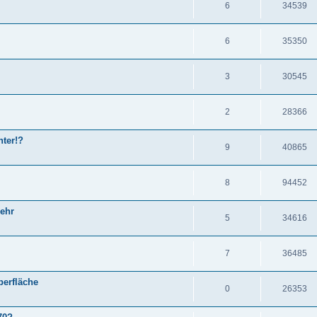
6
34539
6
35350
3
30545
2
28366
hter!?
9
40865
8
94452
mehr
5
34616
7
36485
erfläche
0
26353