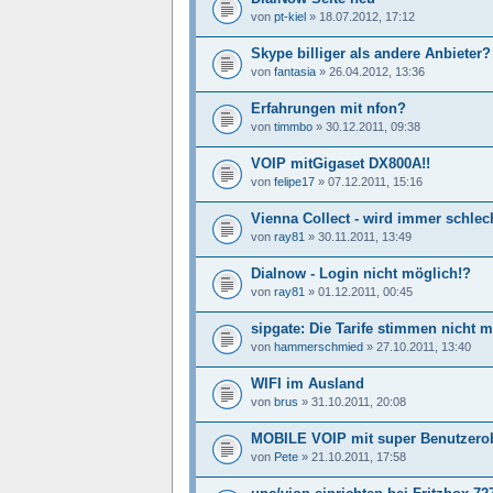
von
pt-kiel
»
18.07.2012, 17:12
Skype billiger als andere Anbieter?
von
fantasia
»
26.04.2012, 13:36
Erfahrungen mit nfon?
von
timmbo
»
30.12.2011, 09:38
VOIP mitGigaset DX800A!!
von
felipe17
»
07.12.2011, 15:16
Vienna Collect - wird immer schlec
von
ray81
»
30.11.2011, 13:49
Dialnow - Login nicht möglich!?
von
ray81
»
01.12.2011, 00:45
sipgate: Die Tarife stimmen nicht 
von
hammerschmied
»
27.10.2011, 13:40
WIFI im Ausland
von
brus
»
31.10.2011, 20:08
MOBILE VOIP mit super Benutzerob
von
Pete
»
21.10.2011, 17:58