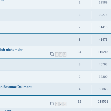
70?
2
29589
3
30278
7
31413
8
41473
lich nicht mehr
34
115246
1
2
3
8
45763
2
32300
on Betamax/Dellmont
4
35863
32
118591
1
2
3