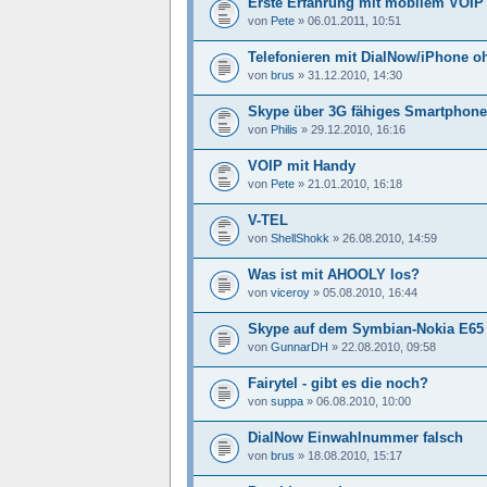
Erste Erfahrung mit mobilem VOIP
von
Pete
»
06.01.2011, 10:51
Telefonieren mit DialNow/iPhone o
von
brus
»
31.12.2010, 14:30
Skype über 3G fähiges Smartphone
von
Philis
»
29.12.2010, 16:16
VOIP mit Handy
von
Pete
»
21.01.2010, 16:18
V-TEL
von
ShellShokk
»
26.08.2010, 14:59
Was ist mit AHOOLY los?
von
viceroy
»
05.08.2010, 16:44
Skype auf dem Symbian-Nokia E65
von
GunnarDH
»
22.08.2010, 09:58
Fairytel - gibt es die noch?
von
suppa
»
06.08.2010, 10:00
DialNow Einwahlnummer falsch
von
brus
»
18.08.2010, 15:17