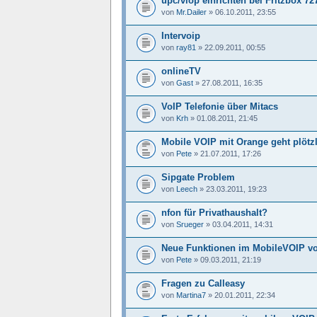
upc/viop einrichten bei Fritzbox 72
von
Mr.Dailer
»
06.10.2011, 23:55
Intervoip
von
ray81
»
22.09.2011, 00:55
onlineTV
von
Gast
»
27.08.2011, 16:35
VoIP Telefonie über Mitacs
von
Krh
»
01.08.2011, 21:45
Mobile VOIP mit Orange geht plötz
von
Pete
»
21.07.2011, 17:26
Sipgate Problem
von
Leech
»
23.03.2011, 19:23
nfon für Privathaushalt?
von
Srueger
»
03.04.2011, 14:31
Neue Funktionen im MobileVOIP v
von
Pete
»
09.03.2011, 21:19
Fragen zu Calleasy
von
Martina7
»
20.01.2011, 22:34