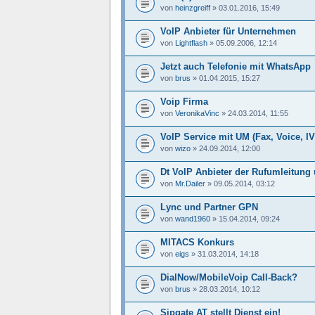
von
heinzgreiff
»
03.01.2016, 15:49
VoIP Anbieter für Unternehmen
von
Lightflash
»
05.09.2006, 12:14
Jetzt auch Telefonie mit WhatsApp
von
brus
»
01.04.2015, 15:27
Voip Firma
von
VeronikaVinc
»
24.03.2014, 11:55
VoIP Service mit UM (Fax, Voice, I
von
wizo
»
24.09.2014, 12:00
Dt VoIP Anbieter der Rufumleitung 
von
Mr.Dailer
»
09.05.2014, 03:12
Lync und Partner GPN
von
wand1960
»
15.04.2014, 09:24
MITACS Konkurs
von
eigs
»
31.03.2014, 14:18
DialNow/MobileVoip Call-Back?
von
brus
»
28.03.2014, 10:12
Sipgate AT stellt Dienst ein!