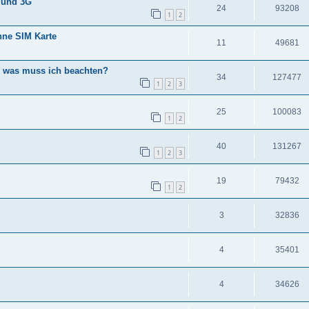
 und 3G
24
93208
1
2
hne SIM Karte
11
49681
 was muss ich beachten?
34
127477
1
2
3
25
100083
1
2
40
131267
1
2
3
19
79432
1
2
3
32836
4
35401
4
34626