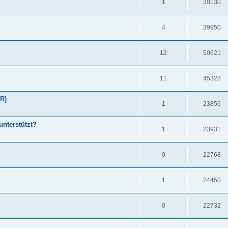
1
30130
4
39950
12
50621
11
45328
VR)
1
23856
unterstützt?
1
23931
0
22768
1
24450
0
22732