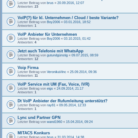
Letzter Beitrag von
brus
«
20.09.2016, 12:07
Antworten:
23
VoIP(?) für kl. Unternehmen / Cloud / beste Variante?
Letzter Beitrag von
Boy2006
«
03.01.2016, 18:52
Antworten:
1
VoIP Anbieter für Unternehmen
Letzter Beitrag von
Boy2006
«
03.10.2015, 01:42
Antworten:
4
Jetzt auch Telefonie mit WhatsApp
Letzter Beitrag von
gutundgünstig
«
09.07.2015, 08:59
Antworten:
12
Voip Firma
Letzter Beitrag von
VeronikaVinc
«
25.09.2014, 09:36
Antworten:
11
VoIP Service mit UM (Fax, Voice, IVR)
Letzter Beitrag von
eigs
«
24.09.2014, 21:17
Antworten:
1
Dt VoIP Anbieter der Rufumleitung unterstützt?
Letzter Beitrag von
ray81
«
09.05.2014, 12:33
Antworten:
1
Lync und Partner GPN
Letzter Beitrag von
wand1960
«
15.04.2014, 09:24
MITACS Konkurs
Letzter Beitrag von
brus
«
31.03.2014, 14:38