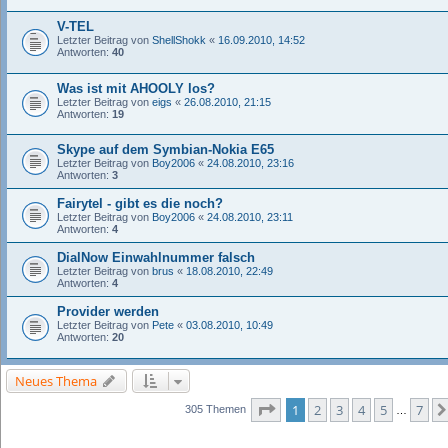
V-TEL
Letzter Beitrag von
ShellShokk
«
16.09.2010, 14:52
Antworten:
40
Was ist mit AHOOLY los?
Letzter Beitrag von
eigs
«
26.08.2010, 21:15
Antworten:
19
Skype auf dem Symbian-Nokia E65
Letzter Beitrag von
Boy2006
«
24.08.2010, 23:16
Antworten:
3
Fairytel - gibt es die noch?
Letzter Beitrag von
Boy2006
«
24.08.2010, 23:11
Antworten:
4
DialNow Einwahlnummer falsch
Letzter Beitrag von
brus
«
18.08.2010, 22:49
Antworten:
4
Provider werden
Letzter Beitrag von
Pete
«
03.08.2010, 10:49
Antworten:
20
Neues Thema
Seite
1
von
7
1
2
3
4
5
7
305 Themen
…