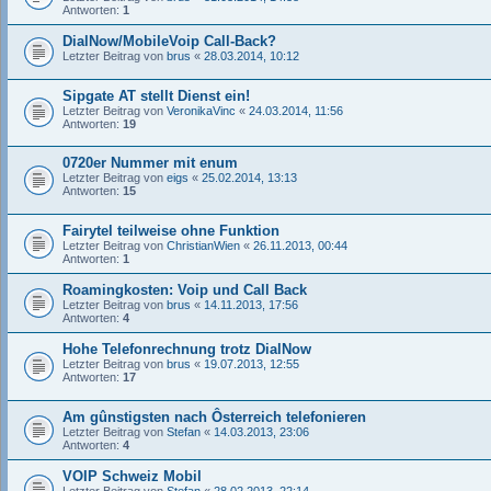
Antworten:
1
DialNow/MobileVoip Call-Back?
Letzter Beitrag von
brus
«
28.03.2014, 10:12
Sipgate AT stellt Dienst ein!
Letzter Beitrag von
VeronikaVinc
«
24.03.2014, 11:56
Antworten:
19
0720er Nummer mit enum
Letzter Beitrag von
eigs
«
25.02.2014, 13:13
Antworten:
15
Fairytel teilweise ohne Funktion
Letzter Beitrag von
ChristianWien
«
26.11.2013, 00:44
Antworten:
1
Roamingkosten: Voip und Call Back
Letzter Beitrag von
brus
«
14.11.2013, 17:56
Antworten:
4
Hohe Telefonrechnung trotz DialNow
Letzter Beitrag von
brus
«
19.07.2013, 12:55
Antworten:
17
Am gûnstigsten nach Ôsterreich telefonieren
Letzter Beitrag von
Stefan
«
14.03.2013, 23:06
Antworten:
4
VOIP Schweiz Mobil
Letzter Beitrag von
Stefan
«
28.02.2013, 22:14