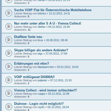
Antworten:
3
Suche VOIP Flat für Österreichische Mobiltelefone
Letzter Beitrag von
britzka
«
13.12.2012, 14:11
Antworten:
8
Nur mehr unter aller S A U - Vienna Collect!
Letzter Beitrag von
Stefan
«
04.12.2012, 22:40
Antworten:
11
DialNow Seite neu
Letzter Beitrag von
brus
«
20.08.2012, 08:49
Antworten:
6
Skype billiger als andere Anbieter?
Letzter Beitrag von
eigs
«
27.04.2012, 17:59
Antworten:
6
Erfahrungen mit nfon?
Letzter Beitrag von
blaubaerchen
«
03.01.2012, 10:02
Antworten:
3
VOIP mitGigaset DX800A!!
Letzter Beitrag von
palpeter
«
07.12.2011, 21:53
Antworten:
2
Vienna Collect - wird immer schlechter!?
Letzter Beitrag von
suppa
«
03.12.2011, 11:08
Antworten:
9
Dialnow - Login nicht möglich!?
Letzter Beitrag von
ray81
«
02.12.2011, 16:24
Antworten:
8