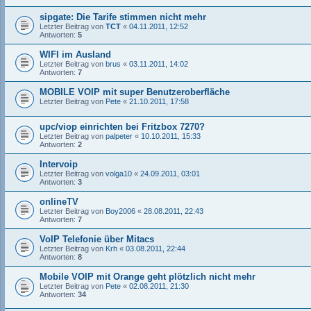
sipgate: Die Tarife stimmen nicht mehr
Letzter Beitrag von
TCT
«
04.11.2011, 12:52
Antworten:
5
WIFI im Ausland
Letzter Beitrag von
brus
«
03.11.2011, 14:02
Antworten:
7
MOBILE VOIP mit super Benutzeroberfläche
Letzter Beitrag von
Pete
«
21.10.2011, 17:58
upc/viop einrichten bei Fritzbox 7270?
Letzter Beitrag von
palpeter
«
10.10.2011, 15:33
Antworten:
2
Intervoip
Letzter Beitrag von
volga10
«
24.09.2011, 03:01
Antworten:
3
onlineTV
Letzter Beitrag von
Boy2006
«
28.08.2011, 22:43
Antworten:
7
VoIP Telefonie über Mitacs
Letzter Beitrag von
Krh
«
03.08.2011, 22:44
Antworten:
8
Mobile VOIP mit Orange geht plötzlich nicht mehr
Letzter Beitrag von
Pete
«
02.08.2011, 21:30
Antworten:
34