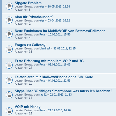
Sipgate Problem
Letzter Beitrag von
eigs
«
10.05.2011, 22:58
Antworten:
8
nfon für Privathaushalt?
Letzter Beitrag von
eigs
«
03.04.2011, 16:12
Antworten:
2
Neue Funktionen im MobileVOIP von Betamax/Dellmont
Letzter Beitrag von
Pete
«
10.03.2011, 15:58
Antworten:
4
Fragen zu Calleasy
Letzter Beitrag von
Martina7
«
31.01.2011, 22:15
Antworten:
32
Erste Erfahrung mit mobilem VOIP und 3G
Letzter Beitrag von
Pete
«
09.01.2011, 18:03
Antworten:
24
Telefonieren mit DialNow/iPhone ohne SIM Karte
Letzter Beitrag von
Pete
«
04.01.2011, 22:53
Antworten:
11
Skype über 3G fähiges Smartphone was muss ich beachten?
Letzter Beitrag von
ray81
«
02.01.2011, 11:13
Antworten:
34
VOIP mit Handy
Letzter Beitrag von
Pete
«
21.12.2010, 14:26
Antworten:
25