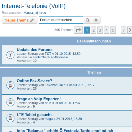
Internet-Telefonie (VoIP)
Moderatoren:
Matula
,
jxj
,
brus
Suche
Erweiterte Suche
Neues Thema
Seite
1
von
7
1
2
3
4
5
7
305 Themen
…
Bekanntmachungen
Update des Forums
Letzter Beitrag von
TCT
«
01.10.2015, 12:59
Verfasst in
TarifeCheck.at Allgemein
Antworten:
10
Themen
Online Fax-Sevice?
Letzter Beitrag von
FaxevonFlake
«
04.04.2021, 09:17
Antworten:
26
Frage an Voip Experten!
Letzter Beitrag von
brus
«
01.09.2018, 17:37
Antworten:
5
LTE Tablet gesucht.
Letzter Beitrag von
maga
«
24.01.2018, 18:39
Antworten:
4
Info: "Betamax" erhöht Ö-Festnetz-Tarife empfindlich