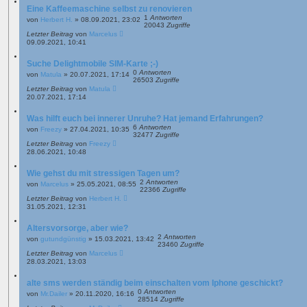
Eine Kaffeemaschine selbst zu renovieren
1
Antworten
von
Herbert H.
»
08.09.2021, 23:02
20043
Zugriffe
Letzter Beitrag
von
Marcelus
09.09.2021, 10:41
Suche Delightmobile SIM-Karte ;-)
0
Antworten
von
Matula
»
20.07.2021, 17:14
26503
Zugriffe
Letzter Beitrag
von
Matula
20.07.2021, 17:14
Was hilft euch bei innerer Unruhe? Hat jemand Erfahrungen?
6
Antworten
von
Freezy
»
27.04.2021, 10:35
32477
Zugriffe
Letzter Beitrag
von
Freezy
28.06.2021, 10:48
Wie gehst du mit stressigen Tagen um?
2
Antworten
von
Marcelus
»
25.05.2021, 08:55
22366
Zugriffe
Letzter Beitrag
von
Herbert H.
31.05.2021, 12:31
Altersvorsorge, aber wie?
2
Antworten
von
gutundgünstig
»
15.03.2021, 13:42
23460
Zugriffe
Letzter Beitrag
von
Marcelus
28.03.2021, 13:03
alte sms werden ständig beim einschalten vom Iphone geschickt?
0
Antworten
von
Mr.Dailer
»
20.11.2020, 16:16
28514
Zugriffe