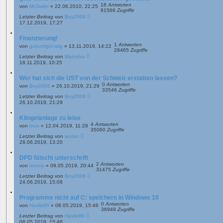
18
Antworten
von
Mr.Dailer
»
22.06.2010, 22:25
81566
Zugriffe
Letzter Beitrag
von
Boy2006
17.12.2019, 17:27
Finanzierung!
1
Antworten
von
gutundgünstig
»
13.11.2019, 14:22
28465
Zugriffe
Letzter Beitrag
von
Marcelus
18.11.2019, 10:25
Wer hat sich die UST von der Schweiz erstatten lassen?
0
Antworten
von
Boy2006
»
26.10.2019, 21:29
33546
Zugriffe
Letzter Beitrag
von
Boy2006
26.10.2019, 21:29
Klingelanlage zu leise
4
Antworten
von
brus
»
12.04.2019, 11:28
35060
Zugriffe
Letzter Beitrag
von
aurian
28.06.2019, 13:20
DPD fälscht unterschrift
2
Antworten
von
tommy
»
09.05.2019, 20:44
31475
Zugriffe
Letzter Beitrag
von
Boy2006
24.06.2019, 15:08
Programme nicht auf C: speichern in Windows 10
0
Antworten
von
Havile86
»
08.05.2019, 15:46
36949
Zugriffe
Letzter Beitrag
von
Havile86
08.05.2019, 15:46