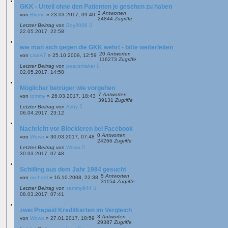
GKK - Urteil ohne den Patienten je gesehen zu haben
2
Antworten
von
Blume
»
23.03.2017, 09:40
24844
Zugriffe
Letzter Beitrag
von
Boy2006
22.05.2017, 22:58
wie man sich gegen die GKK wehrt - bitte weiterleiten
20
Antworten
von
LisaA7
»
25.10.2009, 12:59
116273
Zugriffe
Letzter Beitrag
von
peacemaker
02.05.2017, 14:58
Möglicher betrüger wie vorgehen
7
Antworten
von
tommy
»
26.03.2017, 18:43
39131
Zugriffe
Letzter Beitrag
von
Azby
06.04.2017, 23:12
Nachricht vor Blockieren bei Facebook
0
Antworten
von
Wowo
»
30.03.2017, 07:48
24266
Zugriffe
Letzter Beitrag
von
Wowo
30.03.2017, 07:48
Schilling aus dem Jahr 1984 gesucht
5
Antworten
von
michael
»
16.10.2008, 22:38
31154
Zugriffe
Letzter Beitrag
von
sammy944
08.03.2017, 07:41
zwei Prepaid Kreditkarten im Vergleich
3
Antworten
von
Wowo
»
27.01.2017, 18:59
29387
Zugriffe