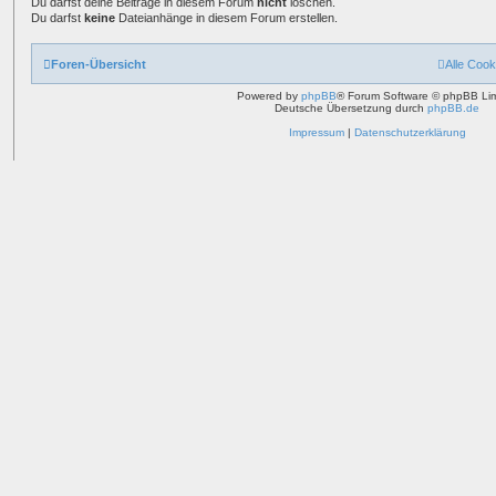
Du darfst deine Beiträge in diesem Forum
nicht
löschen.
Du darfst
keine
Dateianhänge in diesem Forum erstellen.
Foren-Übersicht
Alle Cook
Powered by
phpBB
® Forum Software © phpBB Lim
Deutsche Übersetzung durch
phpBB.de
Impressum
|
Datenschutzerklärung