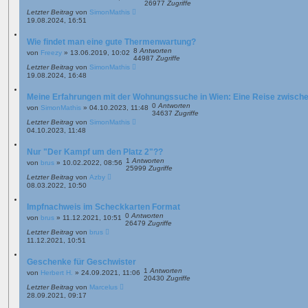
26977
Zugriffe
Letzter Beitrag
von
SimonMathis
19.08.2024, 16:51
Wie findet man eine gute Thermenwartung?
8
Antworten
von
Freezy
»
13.06.2019, 10:02
44987
Zugriffe
Letzter Beitrag
von
SimonMathis
19.08.2024, 16:48
Meine Erfahrungen mit der Wohnungssuche in Wien: Eine Reise zwisch
0
Antworten
von
SimonMathis
»
04.10.2023, 11:48
34637
Zugriffe
Letzter Beitrag
von
SimonMathis
04.10.2023, 11:48
Nur "Der Kampf um den Platz 2"??
1
Antworten
von
brus
»
10.02.2022, 08:56
25999
Zugriffe
Letzter Beitrag
von
Azby
08.03.2022, 10:50
Impfnachweis im Scheckkarten Format
0
Antworten
von
brus
»
11.12.2021, 10:51
26479
Zugriffe
Letzter Beitrag
von
brus
11.12.2021, 10:51
Geschenke für Geschwister
1
Antworten
von
Herbert H.
»
24.09.2021, 11:06
20430
Zugriffe
Letzter Beitrag
von
Marcelus
28.09.2021, 09:17