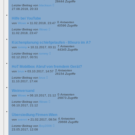
28444
Zugriffe
Letzter Beitrag
von
blacksun
27.08.2018, 20:33
Hilfe bei YouTube
0
Antworten
von
Wowo
»
11.02.2018, 23:47
40596
Zugriffe
Letzter Beitrag
von
Wowo
11.02.2018, 23:47
Küchenplanung schiefgelaufen - 80euro im A?
7
Antworten
von
tommy
»
10.11.2017, 03:11
44345
Zugriffe
Letzter Beitrag
von
tommy
02.12.2017, 00:51
HoT Mobilbox Abruf von fremdem Gerät?
2
Antworten
von
brus
»
03.10.2017, 14:57
26154
Zugriffe
Letzter Beitrag
von
brus
11.10.2017, 17:44
Weinversand
0
Antworten
von
Wowo
»
06.10.2017, 21:12
26873
Zugriffe
Letzter Beitrag
von
Wowo
06.10.2017, 21:12
Übersiedlung Firmen-Wien
4
Antworten
von
svenni
»
21.02.2017, 08:54
29668
Zugriffe
Letzter Beitrag
von
Boy2006
23.05.2017, 12:08