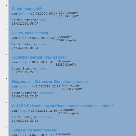
Geburtstagsgrüße
17
Antworten
von
Stefan
»
12.03.2009, 00:54
85913
Zugriffe
Letzter Beitrag
von
brus
13.03.2019, 08:07
Nichts, nada, nothing
0
Antworten
von
brus
»
06.03.2019, 08:34
35592
Zugriffe
Letzter Beitrag
von
brus
06.03.2019, 08:34
Techniker gefragt: Was ist das?
3
Antworten
von
brus
»
03.02.2019, 18:41
32280
Zugriffe
Letzter Beitrag
von
brus
06.02.2019, 22:02
Flugzeug am Schweizer Gletscher geborgen
0
Antworten
von
blacksun
»
17.09.2018, 22:17
38996
Zugriffe
Letzter Beitrag
von
blacksun
17.09.2018, 22:17
Auf LED Beleuchtung umrüsten, was muss man beachten?
9
Antworten
von
Freezy
»
13.08.2018, 11:50
47150
Zugriffe
Letzter Beitrag
von
blacksun
17.09.2018, 21:53
Tablet aufgehängt, warum?
1
Antworten
von
brus
»
04.04.2018, 13:17