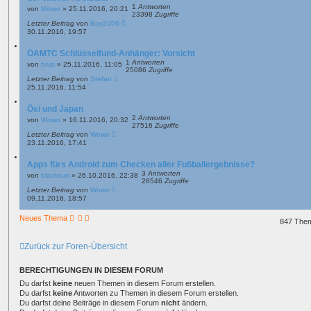
1
Antworten
von
Wowo
»
25.11.2016, 20:21
23398
Zugriffe
Letzter Beitrag
von
Boy2006
30.11.2016, 19:57
ÖAMTC Schlüsselfund-Anhänger: Vorsicht
1
Antworten
von
brus
»
25.11.2016, 11:05
25086
Zugriffe
Letzter Beitrag
von
Stefan
25.11.2016, 11:54
Ösi und Japan
2
Antworten
von
Wowo
»
16.11.2016, 20:32
27516
Zugriffe
Letzter Beitrag
von
Wowo
23.11.2016, 17:41
Apps fürs Android zum Checken aller Fußballergebnisse?
3
Antworten
von
blacksun
»
26.10.2016, 22:38
28546
Zugriffe
Letzter Beitrag
von
Wowo
09.11.2016, 18:57
Neues Thema
847 The
Zurück zur Foren-Übersicht
BERECHTIGUNGEN IN DIESEM FORUM
Du darfst
keine
neuen Themen in diesem Forum erstellen.
Du darfst
keine
Antworten zu Themen in diesem Forum erstellen.
Du darfst deine Beiträge in diesem Forum
nicht
ändern.