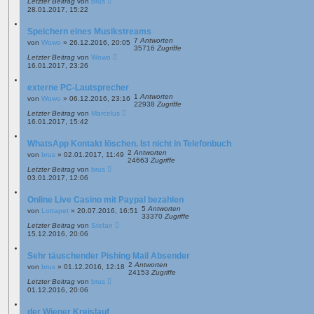
Letzter Beitrag
von
brus
28.01.2017, 15:22
Speichern eines Musikstreams
7
Antworten
von
Wowo
»
26.12.2016, 20:05
35716
Zugriffe
Letzter Beitrag
von
Wowo
16.01.2017, 23:26
externe PC-Lautsprecher
1
Antworten
von
Wowo
»
06.12.2016, 23:16
22938
Zugriffe
Letzter Beitrag
von
Marcelus
16.01.2017, 15:42
WhatsApp Kontakt löschen. Ist nicht in Telefonbuch
2
Antworten
von
brus
»
02.01.2017, 11:49
24663
Zugriffe
Letzter Beitrag
von
brus
03.01.2017, 12:06
Online Live Casino mit Paypal bezahlen
5
Antworten
von
Lottapet
»
20.07.2016, 16:51
33370
Zugriffe
Letzter Beitrag
von
Stefan
15.12.2016, 20:06
Sehr täuschender Pishing Mail Absender
2
Antworten
von
brus
»
01.12.2016, 12:18
24153
Zugriffe
Letzter Beitrag
von
brus
01.12.2016, 20:06
der Wiener Kreislauf