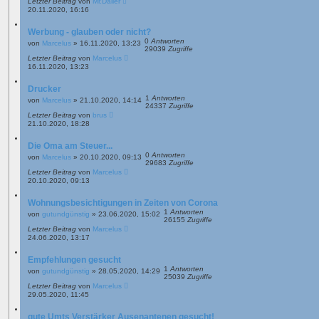
Letzter Beitrag
von
Mr.Dailer
20.11.2020, 16:16
Werbung - glauben oder nicht?
0
Antworten
von
Marcelus
»
16.11.2020, 13:23
29039
Zugriffe
Letzter Beitrag
von
Marcelus
16.11.2020, 13:23
Drucker
1
Antworten
von
Marcelus
»
21.10.2020, 14:14
24337
Zugriffe
Letzter Beitrag
von
brus
21.10.2020, 18:28
Die Oma am Steuer...
0
Antworten
von
Marcelus
»
20.10.2020, 09:13
29683
Zugriffe
Letzter Beitrag
von
Marcelus
20.10.2020, 09:13
Wohnungsbesichtigungen in Zeiten von Corona
1
Antworten
von
gutundgünstig
»
23.06.2020, 15:02
26155
Zugriffe
Letzter Beitrag
von
Marcelus
24.06.2020, 13:17
Empfehlungen gesucht
1
Antworten
von
gutundgünstig
»
28.05.2020, 14:29
25039
Zugriffe
Letzter Beitrag
von
Marcelus
29.05.2020, 11:45
gute Umts Verstärker Ausenantenen gesucht!